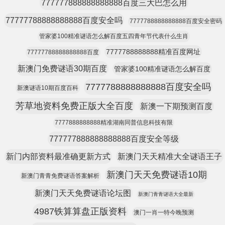
777777888888888888百度三大巴怎么用
77777788888888888百度安全吗
7777788888888888百度安全密码
管家婆100精准谜语怎么解百度五四青年节代表什么生肖
7777788888888精准百度网址
77777788888888888百度
新澳门免费谜语30期百度
管家婆100精准谜语怎么解百度
7777788888888888百度安全吗
新澳谜语10期百度百科
芳草地资料免费正版大全百度
新澳一下期预测百度
7777888888888精准湖南同普信息科技有限
777777888888888888百度安全等级
新门内部资料最准确更新方式
新澳门天天精准大全谜语王子
新澳门天天免费谜语10期
新澳门青青免费谜语答案解析
新澳门天天免费谜语论坛图
新澳门青青谜语大全最新
4987铁算算盘正版资料
澳门一肖一特今晚预测