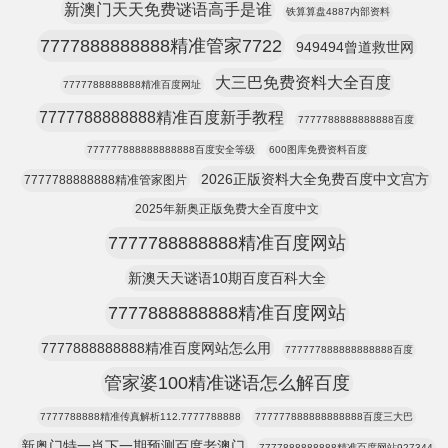
新澳门天天免费谜语高手是谁
铁算算盘4887内部资料
7777888888888精准管家7722
949494曾道救世网
大三巴免费资料大全百度
7777788888888精准百度网址
7777788888888精准百度新手教程
7777788888888888百度
777777888888888888百度安全等级
600图库免费资料百度
2026正版资料大全免费百度中文宫方
7777788888888精准管家图片
2025年新奥正版免费大全百度中文
7777788888888精准百度网站
新澳天天谜语10期百度百科大全
7777888888888精准百度网站
7777888888888精准百度网站怎么用
777777888888888888百度
管家婆100精准谜语怎么解百度
7777788888精准传真解析112.7777788888
777777888888888888百度三大巴
新奥门特一肖下一期预测百度老澳门
7777888888888精准百度网站927344