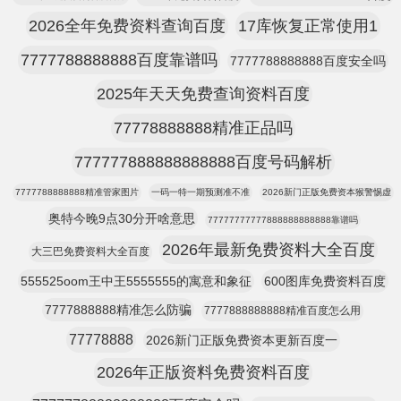
2026全年免费资料查询百度
17库恢复正常使用1
7777788888888百度靠谱吗
7777788888888百度安全吗
2025年天天免费查询资料百度
77778888888精准正品吗
777777888888888888百度号码解析
7777788888888精准管家图片
一码一特一期预测准不准
2026新门正版免费资本猴警惕虚
奥特今晚9点30分开啥意思
77777777777888888888888靠谱吗
2026年最新免费资料大全百度
大三巴免费资料大全百度
555525oom王中王5555555的寓意和象征
600图库免费资料百度
7777888888精准怎么防骗
7777888888888精准百度怎么用
77778888
2026新门正版免费资本更新百度一
2026年正版资料免费资料百度