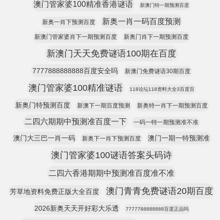
澳门管家婆100精准香港谜语
新澳门特一期预测百度
新奥一肖一码百度预测
新奥一肖下预测百度
新澳门管家婆肖下一期预测百度
新奥门肖下一期预测百度
新澳门天天免费谜语100期在百度
7777888888888百度安全吗
新澳门免费谜语30期百度
澳门管家婆100精准谜语
118论坛118资料大全3百度百
新奥门特预测百度
新澳下一期百度预测
新奥特一肖下一期预测百度
二四六期期中预测准百度一下
一码一特一期预测准不准
澳门大三巴一肖一码
澳门一期一特预测准
新奥下一肖下预测百度
澳门管家婆100谜语答案头码诗
二四六香港期期中预测准百度准不准
澳门青青免费谜语20期百度
芳草地资料免费正版大全百度
2026新奥天天开好彩大乐透
7777788888888百度正品吗