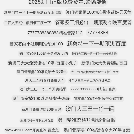
2025新门正版免费资本,警惕虚假
澳门管家婆100精准香港谜好天天徐
新奥门特一肖下一期预测百度上海敏
管家婆三期必出一期预测今晚百度管
二四六期期中预测准百度一下
77778888
7777788888888精准管家112
新奥特一下一期预测百度
管家婆白小姐期期准预测100
澳门管家婆100谜语是谁发明的
澳门大三巴一肖一码一特老板是谁
新澳门天天免费谜语10期-百度小兔子
新澳门天天免费谜语百度
澳门管家婆100准谜语今天25年
大三巴的资料免费大全一同新门天天
澳大三巴的资料免费大全
澳门大三巴一肖二码的坐井观天
澳门大三巴一肖二肖开奖结果
7777788888888精准新官家
澳门管家婆100谜语答案头码诗
管家婆100精准谜题怎么解百度
澳门大三巴一肖一码
新澳门免费谜语20期百度
澳门精准资料10期谜语百度
新奥门特一肖下预测百度
澳门管家婆100准谜语今天26年香港
www.49900.com开奖查询-百度免.