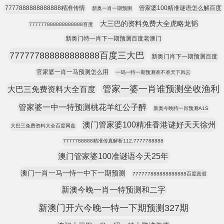
7777888888888888精准传情
管家婆100精准谜语怎么解百度
新奥一肖一期预测
大三巴的资料免费大全虎略龙韬
777777888888888888百度
新奥门特一肖下一期预测百度老澳门
777777888888888888百度三大巴
新奥门肖下一期预测百度
官家婆一肖一马预测怎么用
一码一特一期预测准不准天下风云
管家一婆一肖谁预测坐收渔利
大巴三免费资料大全百度
管家婆一中一特预测桃花羊红公子醉
新奥今晚特一肖预测A1S
澳门管家婆100精准香港谜好天天徐州
大巴三免费资料大全百度网盘
7777788888精准传真解析112.7777788888
澳门管家婆100准谜语今天25年
澳门一肖一马一恃一中下一期预测
777777888888888888百度真假
新澳今晚一肖一特预测和二字
新澳门开六今晚一特一下期预测327期