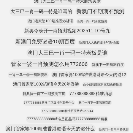
澳门大三巴一肖一码一特大鹏湾美康
新澳门准期期准预测
大三巴一肖一码一特是谁写的
澳门港家婆100期准香港谜语
新奥一肖一码百度预测
新奥今晚开一肖预测视频2O2511,1O号九
新澳门免费谜语10期百度
新澳门天天免费谜语10期-百度
澳门大三巴一肖一码一特老板是谁
管家一婆一肖预测怎么用772606
新澳下一期预测百度
澳门管家婆100精准香港谜语今天的谜12
一肖一马一特一预测资料
澳门管家婆100准谜语今天26年香港
白小姐精准三肖三期免费预测
77788888888精准消息
新奥特一肖下一期预测百度
7777788888新澳门正版排列五开什么
奥门一肖下一期预测百度
7777888888888精准百度网站927344
7777888888888精准是正品吗777788888888精准
澳门管家婆100精准香港谜语今天的谜什么
新澳门一肖马中特预测