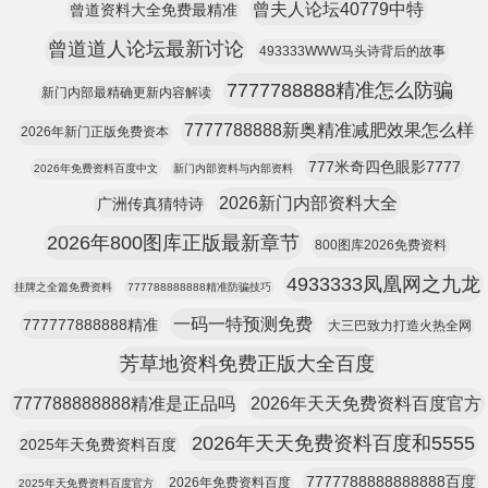
曾夫人论坛40779中特
曾道资料大全免费最精准
曾道道人论坛最新讨论
493333WWW马头诗背后的故事
7777788888精准怎么防骗
新门内部最精确更新内容解读
7777788888新奥精准减肥效果怎么样
2026年新门正版免费资本
777米奇四色眼影7777
2026年免费资料百度中文
新门内部资料与内部资料
2026新门内部资料大全
广洲传真猜特诗
2026年800图库正版最新章节
800图库2026免费资料
4933333凤凰网之九龙
挂牌之全篇免费资料
777788888888精准防骗技巧
一码一特预测免费
777777888888精准
大三巴致力打造火热全网
芳草地资料免费正版大全百度
777788888888精准是正品吗
2026年天天免费资料百度官方
2026年天天免费资料百度和5555
2025年天免费资料百度
7777788888888888百度
2026年免费资料百度
2025年天免费资料百度官方