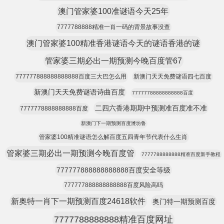
澳门管家婆100准谜语今天25年
7777788888精准一肖一码的背景故事没查
澳门管家婆100精准香港谜语今天的谜语香港的谜
管家婆三期必出一期预测今晚百度管67
777777888888888888百度三大巴怎么用
新澳门天天免费谜语四七百度
新澳门天天免费谜语诗曲百度
77777788888888888百度
二四六香港期期中预测准百度准不准
7777778888888888百度
新澳门下一期预测百度潍坊鲁
管家婆100精准谜语怎么解百度五四青年节代表什么生肖
管家婆三期必出一期预测今晚百度管
7777788888888精准百度新手教程
777777888888888888百度安全等级
777777888888888888百度风险高吗
新奥特一肖下一期预测百度24618软件
奥门特一期预测百度
7777788888888精准百度网址