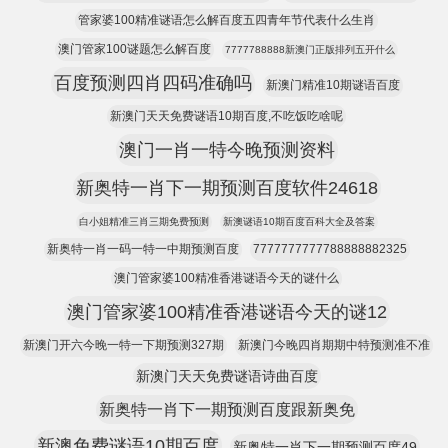
管家婆100精准谜语怎么解百度五四青年节代表什么生肖
澳门管家100谜题怎么解百度
7777788888新澳门正版排列五开什么
百度预测四肖四码准确吗
新澳门精准10期谜语百度
新澳门天天免费谜语10期百度,不吃饭吃啥呢
澳门一肖一特今晚预测资料
新奥特一肖下一期预测百度软件24618
白小姐精准三肖三期免费预测
新澳谜语10期百度百科大全及答案
新奥特一肖一码一特一中期预测百度
7777777777788888882325
澳门管家婆100精准香港谜语今天的谜什么
澳门管家婆100精准香港谜语今天的谜12
新澳门开六今晚一特一下期预测327期
新澳门今晚四肖期期中特预测准不准
新澳门天天免费谜语诗曲百度
新奥特一肖下一期预测百度跟新奥免
新澳免费谜语10期百度
新奥特一肖下一期预测百度49