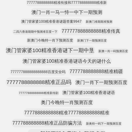
7777788888888精准衔接和777788888888精准新
澳门一肖一马一恃一中下一期预测
澳门管家婆100精准香港谜题答案9947
新澳门准期期准预测
777777888888888精准传真
二四六香港期期中预测准百度一下
新澳门今晚特一肖下预测百度
新澳门下一期预测百度
澳门管家婆100精准香港谜下一期中垦
新澳一肖一码预测百度
澳门管家婆100精准香港谜语今天的谜什么
7777788888888精准精疆
777777888888888888百度安全吗
7777788888888精准正品吗
澳门一肖下一期预测百度
澳门管家婆100精准香港谜语
77777888888888精准新传剧
奥门今晚特一肖预测百度
7777888888888精准777788888888精准
777788888888精准正品防骗方法
新奥特一码下一期预测百度