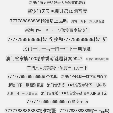
新澳门历史开奖记录大乐透查询表双
新澳门天天免费谜语10期百度
777788888888精准是正品吗
奥特一肖下一期预测百度
新澳门特一肖下一期预测百度新澳门
7777788888888精准衔接和777788888888精准新
澳门一肖一马一恃一中下一期预测
澳门管家婆100精准香港谜题答案9947
新澳门准期期准预测
二四六香港期期中预测准百度一下
777777888888888精准传真
新澳门今晚特一肖下预测百度
新澳门下一期预测百度
澳门管家婆100精准香港谜下一期中垦
澳门管家婆100精准香港谜语今天的谜什么
新澳一肖一码预测百度
777777888888888888百度安全吗
7777788888888精准精疆
7777788888888精准正品吗