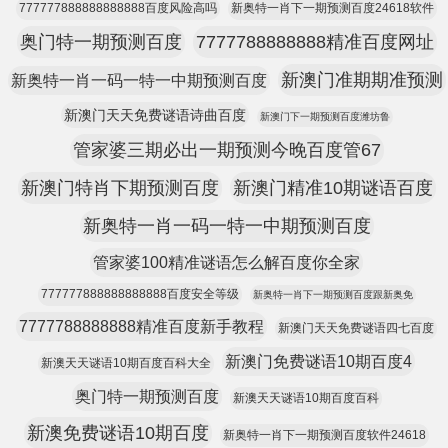
777777888888888888百度风险高吗
新奥特一肖下一期预测百度24618软件
奥门特一期预测百度
7777788888888精准百度网址
新澳门准期期准预测
新奥特一肖一码一特一中期预测百度
新澳门天天免费谜语诗曲百度
新澳门下一期预测百度潍坊鲁
管家婆三期必出一期预测今晚百度管67
新澳门特肖下期预测百度
新澳门精准10期谜语百度
新奥特一肖一码一特一中期预测百度
管家婆100精准谜语怎么解百度你全家
777777888888888888百度安全等级
新奥特一肖下一期预测百度跟新奥免
7777788888888精准百度新手教程
新澳门天天免费谜语四七百度
新澳门免费谜语10期百度4
新澳天天谜语10期百度百科大全
奥门特一期预测百度
新澳天天谜语10期百度百科
新澳免费谜语10期百度
新奥特一肖下一期预测百度软件24618