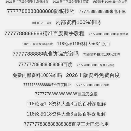
2025新门正版免费资本,警惕虚假
2026新门正版免费资本百度
内部资料100%真中怎么弄
7777788888888888防骗技巧
7777888888888来电干嘛
内部资料100%准吗
澳门广八二站1
7777788888888精准百度新手教程
7777788888888888百度结果
118论坛118资料大全3百度百
2026正版免费资料百度
7777788888精准防骗靠谱吗
内部资料最准100%准吗
77777788888888888百度
7777788888888百度正品吗
2026正版资料免费百度
免费内部资料100%准吗
7777788888888精准百度网址
7777778888888888百度
777777888888888888百度怎么搜
118论坛118资料大全3百度百种深度解
118论坛118资料大全3百度百料深度解
777777888888888888百度三大巴怎么用