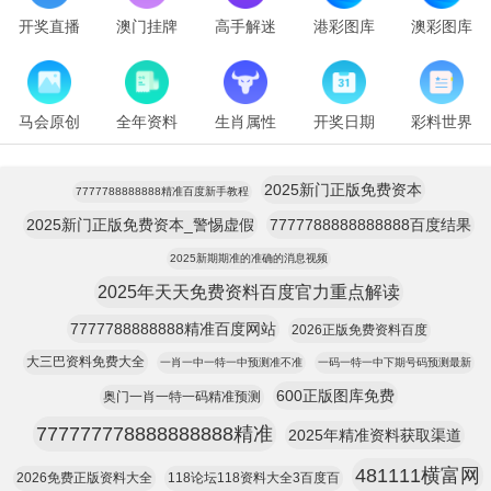
开奖直播
澳门挂牌
高手解迷
港彩图库
澳彩图库
马会原创
全年资料
生肖属性
开奖日期
彩料世界
2025新门正版免费资本
7777788888888精准百度新手教程
2025新门正版免费资本_警惕虚假
7777788888888888百度结果
2025新期期准的准确的消息视频
2025年天天免费资料百度官力重点解读
7777788888888精准百度网站
2026正版免费资料百度
大三巴资料免费大全
一肖一中一特一中预测准不准
一码一特一中下期号码预测最新
600正版图库免费
奥门一肖一特一码精准预测
777777778888888888精准
2025年精准资料获取渠道
481111横富网
2026免费正版资料大全
118论坛118资料大全3百度百