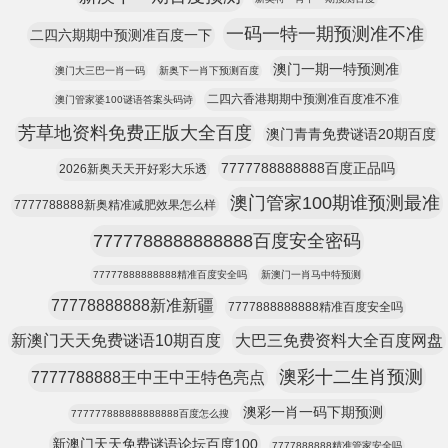
一码一特一期预测准不准
二四六期期中预测准百度一下
澳门一期一特预测准
澳门大三巴一肖一码
新奥下一肖下预测百度
二四六香港期期中预测准百度准不准
澳门管家婆100谜语答案头码诗
芳草地资料免费正版大全百度
澳门青青免费谜语20期百度
7777788888888百度正品吗
2026新奥天天开好彩大乐透
澳门管家100期谁预测最准
7777788888新奥精准减肥效果怎么样
7777788888888888百度安全密码
77777888888888精准百度安全吗
新澳门一肖马中特预测
77778888888新准新疆
7777888888888精准百度安全吗
新澳门天天免费谜语10期百度
大巴三免费资料大全百度网盘
澳彩十二生肖预测
7777788888王中王中王特色亮点
澳彩一肖一码下期预测
777777888888888888百度怎么搜
新澳门天天免费谜语论坛百度100
7777888888精准管家安全吗