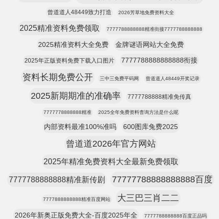
曾道道人48449致力打造
2026芳草地免费资料大全
2025精准资料免费领取
7777788888888精准街接7777788888888
2025精准资料大全免费
金牌谜语网站大全免费
7777788888888888衔接
2025年正版资料免费下载入口图片
资料长期免费公开
三中三免费平码网
曾道道人48449开奖记录
2025新期期准的准确率
7777788888精准免传真
7777778888888精准
2025全年免费资料杳询方法是什么呢
内部资料最准100%准吗
600图库兔费2025
曾道道2026年官方网站
2025年精准免费资料大全最新免费领取
77777788888888888百度
7777788888888精准新传剧
大三巴三肖二二
7777888888888精准百度网站
2026年新奥正版免费大全-百度2025年全
7777788888888百度正品吗