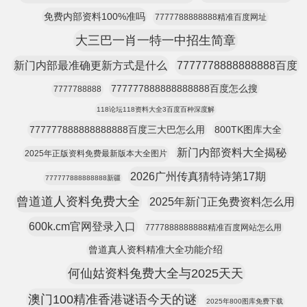
免费内部资料100%准吗
7777788888888精准百度网址
大三巴一肖一特一中招生简章
新门内部最准确更新方式是什么
7777778888888888百度
777777888888888888百度怎么搜
7777788888
118论坛118资料大全3百度百种深度解
777777888888888888百度三大巴怎么用
800TK图库大全
新门内部资料大全揭秘
2025年正版资料免费最新版本大全图片
2026广州传真猜特诗第17期
777777888888888新疆
曾道道人资料免费大全
2025年新门正免费资料怎么用
600k.cm官网登录入口
7777888888888精准百度网站怎么用
曾道真人资料精准大全功能介绍
何仙姑资料兔费大全与2025天天
澳门100精准香港谜语今天的谜
2025年800图库免费下载