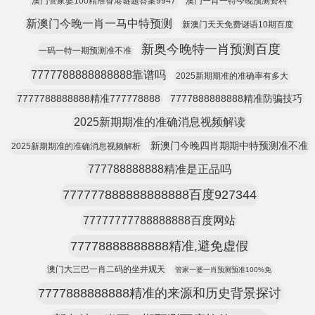
澳门管家婆100精准香港谜题答案9947
澳门一肖一特今晚预测资料
新澳门今晚一肖一马中特预测
新澳门天天免费谜语10期百度
新奥今晚特一肖预测百度
一码一特一期预测准不准
7777788888888888靠谱吗
2025新期期准的准确率有多大
7777788888888精准777778888
7777888888888精准防骗技巧
2025新期期准的准确消息视频解读
新澳门今晚四肖期期中特预测准不准
2025新期期准的准确消息视频解析
777788888888精准是正品吗
777777888888888888百度927344
77777777788888888百度网站
77778888888888精准,避免虚假
澳门大三巴一肖二码的坐井观天
管家一婆一肖预测预准100%免
7777888888888精准的来源和历史背景探讨