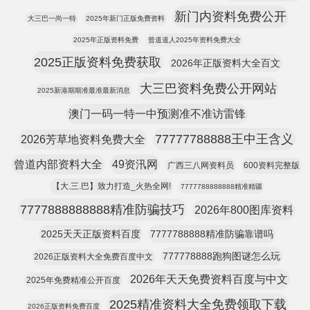
新门内资料免费公开
大三巴一尚一特
2025年新门正版免费资料
2025年正版资料免费
曾道道人2025年资料免费大全
2025正版资料免费获取
2026年正版资料大全百文
大三巴资料免费公开网站
2025新港期期准最准最新消息
澳门一码一特一中预测准不准访雷锋
77777788888王中王含义
2026芳草地资料免费大全
曾道内部资料大全
49资汛网
广西三八网资料员
600资料完整版
【大.三.巴】致力打造_火热全网!
7777788888888精准精疆
7777888888888精准防骗技巧
2026年800图库资料
2025天天正版资料百度
7777788888精准防骗靠谱吗
777778888跑狗图谜怎么玩
2026正版资料大全免费百度中文
2026年天天免费资料百度与中文
2025年免费精准公开百度
2025精准资料大全免费领取下载
2026正版资料免费百度