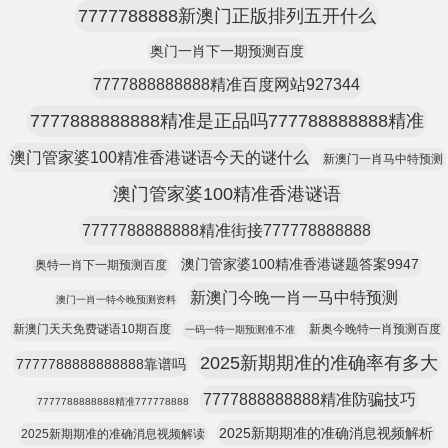
7777788888新澳门正版排列五开什么
奥门一肖下一期预测百度
7777888888888精准百度网站927344
7777888888888精准是正品吗777788888888精准
澳门管家婆100精准香港谜语今天的谜什么
新澳门一肖马中特预测
澳门管家婆100精准香港谜语
7777788888888精准街接777778888888
澳门管家婆100精准香港谜题答案9947
奥特一肖下一期预测百度
新澳门今晚一肖一马中特预测
澳门一肖一特今晚预测资料
新澳门天天免费谜语10期百度
新奥今晚特一肖预测百度
一码一特一期预测准不准
2025新期期准的准确率有多大
7777788888888888靠谱吗
7777888888888精准防骗技巧
7777788888888精准777778888
2025新期期准的准确消息视频解析
2025新期期准的准确消息视频解读