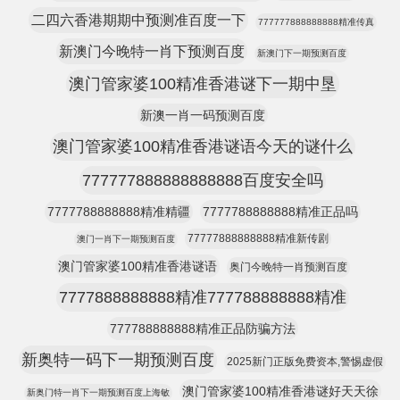
二四六香港期期中预测准百度一下
777777888888888精准传真
新澳门今晚特一肖下预测百度
新澳门下一期预测百度
澳门管家婆100精准香港谜下一期中垦
新澳一肖一码预测百度
澳门管家婆100精准香港谜语今天的谜什么
777777888888888888百度安全吗
7777788888888精准精疆
7777788888888精准正品吗
77777888888888精准新传剧
澳门一肖下一期预测百度
澳门管家婆100精准香港谜语
奥门今晚特一肖预测百度
7777888888888精准777788888888精准
777788888888精准正品防骗方法
新奥特一码下一期预测百度
2025新门正版免费资本,警惕虚假
澳门管家婆100精准香港谜好天天徐
新奥门特一肖下一期预测百度上海敏