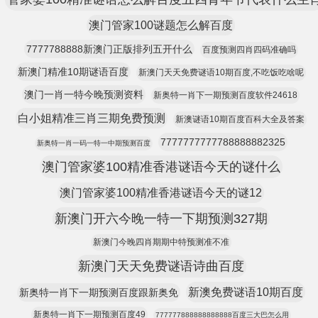
澳门管家100谜题怎么解百度
7777788888新澳门正版排列五开什么
百度预测四肖四码准确吗
新澳门精准10期谜语百度
新澳门天天免费谜语10期百度,不吃饭吃啥呢
澳门一肖一特今晚预测资料
新奥特一肖下一期预测百度软件24618
白小姐精准三肖三期免费预测
新澳谜语10期百度百科大全及答案
7777777777788888882325
新奥特一肖一码一特一中期预测百度
澳门管家婆100精准香港谜语今天的谜什么
澳门管家婆100精准香港谜语今天的谜12
新澳门开六今晚一特一下期预测327期
新澳门今晚四肖期期中特预测准不准
新澳门天天免费谜语诗曲百度
新澳免费谜语10期百度
新奥特一肖下一期预测百度跟新奥免
新奥特一肖下一期预测百度49
777777888888888888百度三大巴怎么用