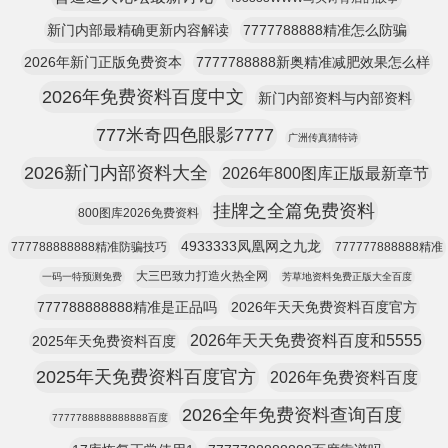
新门内部最精确更新内容解读
7777788888精准怎么防骗
2026年新门正版免费资本
7777788888新奥精准减肥效果怎么样
2026年免费资料百度中文
新门内部资料与内部资料
777米奇四色眼影7777
广洲传真猜特诗
2026新门内部资料大全
2026年800图库正版最新章节
挂牌之全篇免费资料
800图库2026免费资料
4933333凤凰网之九龙
777788888888精准防骗技巧
777777888888精准
大三巴致力打造火热全网
一码一特预测免费
芳草地资料免费正版大全百度
777788888888精准是正品吗
2026年天天免费资料百度官方
2026年天天免费资料百度和5555
2025年天免费资料百度
2025年天免费资料百度官方
2026年免费资料百度
2026全年免费资料查询百度
7777788888888888百度