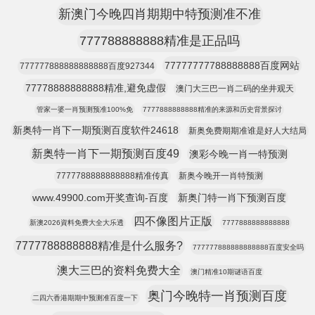
新澳门今晚四肖期期中特预测准不准
777788888888精准是正品吗
77777777788888888百度网站
777777888888888888百度927344
77778888888888精准,避免虚假
澳门大三巴一肖二码的坐井观天
管家一婆一肖预测预准100%免
7777888888888精准的来源和历史背景探讨
新奥特一肖下一期预测百度软件24618
新奥免费期期准谁是好人大结局
新奥特一肖下一期预测百度49
澳彩今晚一肖一特预测
7777788888888888精准传真
新奥今晚开一肖特预测
www.49900.com开奖查询-百度
新奥门特一肖下预测百度
四不像图片正版
新澳2026資料免费大全大乐透
7777888888888888
7777788888888精准是什么服务?
777777888888888888百度安全吗
澳大三巴的资料免费大全
澳门精准10期谜语百度
奥门今晚特一肖预测百度
二四六香港期期中预测准百度一下