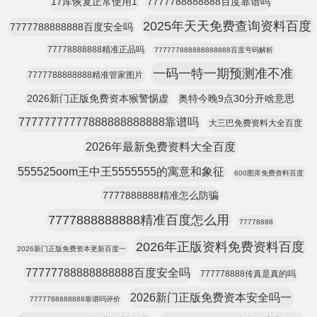
17库恢复正常使用1
7777788888888百度靠谱吗
2025年天天免费查询资料百度
7777788888888百度安全吗
77778888888精准正品吗
777777888888888888百度号码解析
一码一特一期预测准不准
7777788888888精准管家图片
2026新门正版免费资本猴警惕虚
奥特今晚9点30分开啥意思
77777777777888888888888靠谱吗
大三巴免费资料大全百度
2026年最新免费资料大全百度
555525oom王中王5555555的寓意和象征
600图库免费资料百度
7777888888精准怎么防骗
7777888888888精准百度怎么用
77778888
2026年正版资料免费资料百度
2026新门正版免费资本更新百度一
77777788888888888百度安全吗
777778888传真是真的吗
2026新门正版免费资本安全吗一
7777788888888靠谱吗评价