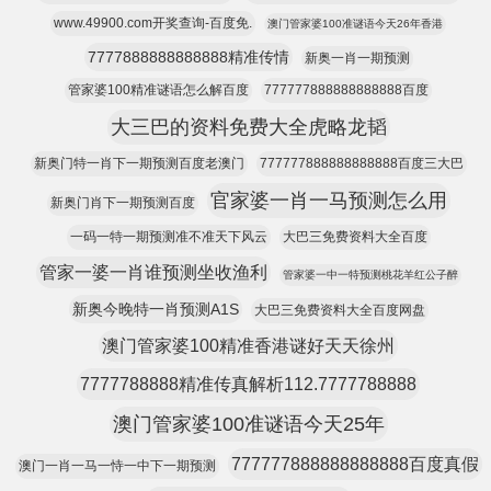
www.49900.com开奖查询-百度免.
澳门管家婆100准谜语今天26年香港
7777888888888888精准传情
新奥一肖一期预测
管家婆100精准谜语怎么解百度
777777888888888888百度
大三巴的资料免费大全虎略龙韬
新奥门特一肖下一期预测百度老澳门
777777888888888888百度三大巴
官家婆一肖一马预测怎么用
新奥门肖下一期预测百度
一码一特一期预测准不准天下风云
大巴三免费资料大全百度
管家一婆一肖谁预测坐收渔利
管家婆一中一特预测桃花羊红公子醉
新奥今晚特一肖预测A1S
大巴三免费资料大全百度网盘
澳门管家婆100精准香港谜好天天徐州
7777788888精准传真解析112.7777788888
澳门管家婆100准谜语今天25年
777777888888888888百度真假
澳门一肖一马一恃一中下一期预测