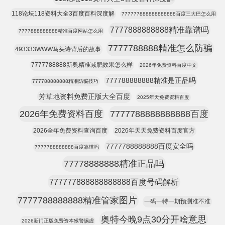
118论坛118资料大全3百度百料深度解
777777888888888888百度三大巴怎么用
7777888888888精准靠谱吗
7777888888888精准百度网站怎么用
7777788888精准怎么防骗
493333WWW马头诗背后的故事
7777788888新奥精准减肥效果怎么样
2026年免费资料百度中文
777788888888精准是正品吗
777788888888精准防骗技巧
芳草地资料免费正版大全百度
2025年天免费资料百度
2026年免费资料百度
7777788888888888百度
2026全年免费资料查询百度
2026年天天免费资料百度官方
7777788888888百度安全吗
7777788888888百度靠谱吗
77778888888精准正品吗
777777888888888888百度号码解析
7777788888888精准管家图片
一码一特一期预测准不准
奥特今晚9点30分开啥意思
2026新门正版免费资本猴警惕虚