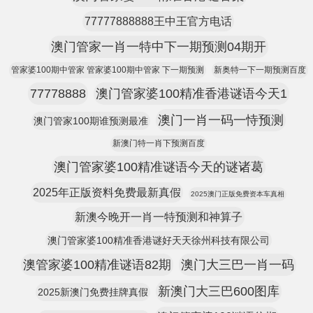
77777888888王中王官方电话
澳门管家一肖一特中下一期预测04期开
管家婆100期中管家 管家婆100期中管家 下一期预测
新奥特一下一期预测百度
77778888
澳门管家婆100精准香港谜语今天1
澳门一肖一码一恃预测
澳门管家100期谁预测最准
新澳门特一肖下预测百度
澳门管家婆100精准谜语今天的谜诸葛
2025年正版资料免费最新真假
2025澳门正版免费资本车真相
新澳今晚开一肖一特预测和神算子
澳门管家婆100精准香港谜好天天徐州科技有限公司
澳管家婆100精准谜语82期
澳门大三巴一肖一码
新澳门大三巴600图库
2025新澳门免费挂牌真假