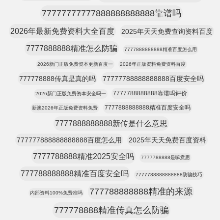
77777777777888888888888靠谱吗
2026年最新免费资料大全百度
2025年天天免费查询资料百度
7777888888精准怎么防骗
7777888888888精准百度怎么用
2026新门正版免费资本更新百度一
2026年正版资料免费资料百度
777778888传真是真的吗
77777788888888888百度安全吗
7777788888888靠谱吗评价
2026新门正版免费资本安全吗一
7777888888888精准百度安全吗
新澳2026年正版免费资料免费
7777888888888新传是什么意思
777777888888888888百度怎么用
2025年天天免费百度资料
7777788888精准2025安全吗
7777788888是嘛意思
777788888888精准百度安全吗
7777788888888888防骗技巧
777788888888精准的来源
内部资料100%免费准吗
777778888精准传真怎么防骗