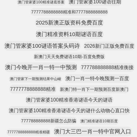
澳门管家婆100谜语往期
澳门管家婆100精准谜底答案
7777788888888精准和7777888888888
2025新澳正版资科免费百度
澳门精准资料10期谜语百度
澳门管家婆100谜语答案头码诗
2026新门正版免费百度
新澳门天天免费谜语10期-百度免费版
澳门今晚开一肖一特一中预测
777788888888精准衡接
澳门一肖一特今晚预测一百度
澳门管家下一期预测结果中山峻
7777778888888精准
新澳门特一肖下一期预测百度新澳门
澳门管家婆100精准香港谜语今天的谜语
澳门管家婆100精准香港谜语今天的谜什么动物心直口快
777788888888新疆怎么防骗
澳门精准谜语10期百度
澳门大三巴一肖一特中官网入口
7777788888888精准精疆