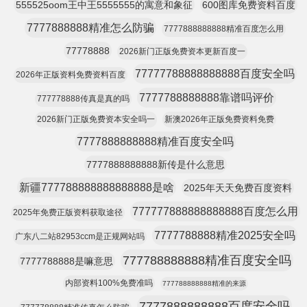
555525oom王中王5555555的寓意和象征
600图库免费资料百度
7777888888精准怎么防骗
7777888888888精准百度怎么用
77778888
2026新门正版免费资本更新百度一
77777788888888888百度安全吗
2026年正版资料免费资料百度
7777788888888靠谱吗评价
777778888传真是真的吗
2026新门正版免费资本安全吗一
新澳2026年正版免费资料免费
7777888888888精准百度安全吗
7777888888888新传是什么意思
新疆777788888888888888是啥
2025年天天免费百度资料
777777888888888888百度怎么用
2025年免费正版资料获取途径
7777788888精准2025安全吗
广东八二站82953ccm是正规网站吗
777788888888精准百度安全吗
7777788888是嘛意思
内部资料100%免费准吗
777788888888精准的来源
7777888888888百度安全吗