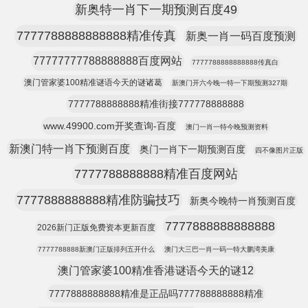
新奥特一肖下一期预测百度49
7777788888888888精准传真
新奥一肖一码百度预测
77777777788888888百度网站
7777788888888888传真白
澳门管家婆100精准谜语今天的谜诸葛
新澳门开六今晚一特一下期预测327期
7777788888888精准街接777778888888
www.49900.com开奖查询-百度
澳门一肖一特今晚预测资料
新澳门特一肖下预测百度
奥门一肖下一期预测百度
四不像图片正版
7777788888888精准百度网站
7777888888888精准防骗技巧
新奥今晚特一肖预测百度
7777888888888888
2026新门正版免费资本更新百度
7777788888新澳门正版排列五开什么
澳门大三巴一肖一码一特大鹏湾美康
澳门管家婆100精准香港谜语今天的谜12
7777888888888精准是正品吗777788888888精准