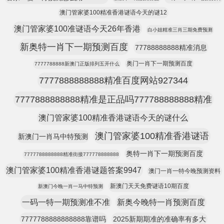
澳门管家婆100精准香港谜语今天的谜12
澳门管家婆100准谜语今天26年香港
白小姐精准三肖三期免费预测
新奥特一肖下一期预测百度
77788888888精准消息
奥门一肖下一期预测百度
7777788888新澳门正版排列五开什么
7777888888888精准百度网站927344
7777888888888精准是正品吗777788888888精准
澳门管家婆100精准香港谜语今天的谜什么
澳门管家婆100精准香港谜语
新澳门一肖马中特预测
奥特一肖下一期预测百度
7777788888888精准街接777778888888
澳门管家婆100精准香港谜题答案9947
澳门一肖一特今晚预测资料
新澳门天天免费谜语10期百度
新澳门今晚一肖一马中特预测
一码一特一期预测准不准
新奥今晚特一肖预测百度
7777788888888888靠谱吗
2025新期期准的准确率有多大