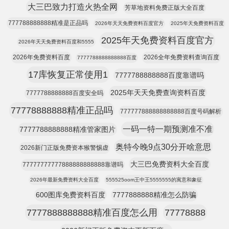
大三巴致力打造火热全网
芳草地资料免费正版大全百度
777788888888精准是正品吗
2026年天天免费资料百度官方
2025年天免费资料百度
2025年天免费资料百度官方
2026年天天免费资料百度和5555
2026年免费资料百度
2026全年免费资料查询百度
7777788888888888百度
17库恢复正常使用1
7777788888888百度靠谱吗
2025年天天免费查询资料百度
7777788888888百度安全吗
77778888888精准正品吗
777777888888888888百度号码解析
一码一特一期预测准不准
7777788888888精准管家图片
奥特今晚9点30分开啥意思
2026新门正版免费资本猴警惕虚
大三巴免费资料大全百度
77777777777888888888888靠谱吗
2026年最新免费资料大全百度
555525oom王中王5555555的寓意和象征
600图库免费资料百度
7777888888精准怎么防骗
7777888888888精准百度怎么用
77778888