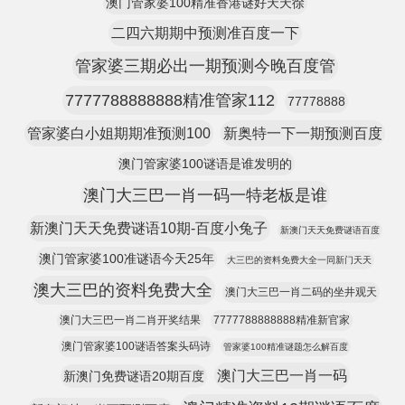
澳门管家婆100精准香港谜好天天徐
二四六期期中预测准百度一下
管家婆三期必出一期预测今晚百度管
7777788888888精准管家112
77778888
管家婆白小姐期期准预测100
新奥特一下一期预测百度
澳门管家婆100谜语是谁发明的
澳门大三巴一肖一码一特老板是谁
新澳门天天免费谜语10期-百度小兔子
新澳门天天免费谜语百度
澳门管家婆100准谜语今天25年
大三巴的资料免费大全一同新门天天
澳大三巴的资料免费大全
澳门大三巴一肖二码的坐井观天
澳门大三巴一肖二肖开奖结果
7777788888888精准新官家
澳门管家婆100谜语答案头码诗
管家婆100精准谜题怎么解百度
澳门大三巴一肖一码
新澳门免费谜语20期百度