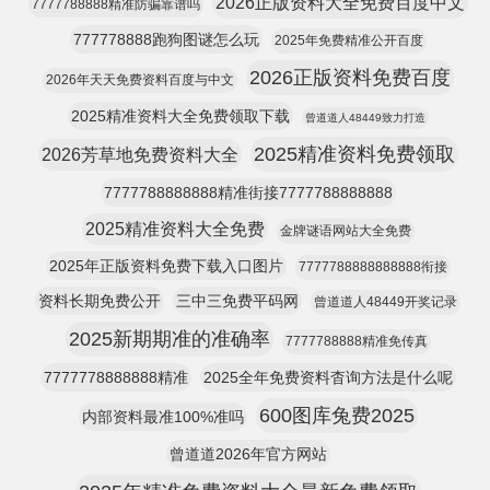
2026正版资料大全免费百度中文
7777788888精准防骗靠谱吗
777778888跑狗图谜怎么玩
2025年免费精准公开百度
2026正版资料免费百度
2026年天天免费资料百度与中文
2025精准资料大全免费领取下载
曾道道人48449致力打造
2025精准资料免费领取
2026芳草地免费资料大全
7777788888888精准街接7777788888888
2025精准资料大全免费
金牌谜语网站大全免费
2025年正版资料免费下载入口图片
7777788888888888衔接
资料长期免费公开
三中三免费平码网
曾道道人48449开奖记录
2025新期期准的准确率
7777788888精准免传真
7777778888888精准
2025全年免费资料杳询方法是什么呢
600图库兔费2025
内部资料最准100%准吗
曾道道2026年官方网站