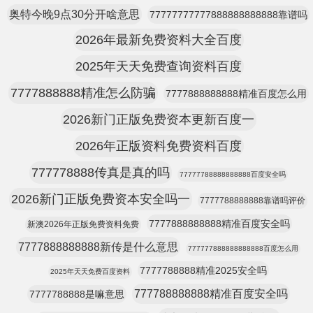
奥特今晚9点30分开啥意思
77777777777888888888888靠谱吗
2026年最新免费资料大全百度
2025年天天免费查询资料百度
7777888888精准怎么防骗
7777888888888精准百度怎么用
2026新门正版免费资本更新百度一
2026年正版资料免费资料百度
777778888传真是真的吗
77777788888888888百度安全吗
2026新门正版免费资本安全吗一
7777788888888靠谱吗评价
7777888888888精准百度安全吗
新澳2026年正版免费资料免费
7777888888888新传是什么意思
777777888888888888百度怎么用
7777788888精准2025安全吗
2025年天天免费百度资料
777788888888精准百度安全吗
7777788888是嘛意思