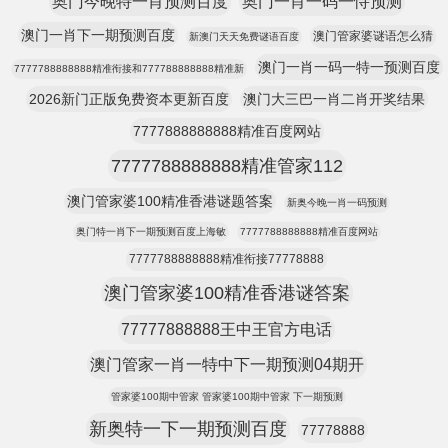
奥门今晚特一肖预测百度
奥门一肖一码一恃预测
澳门一肖下一期预测百度
澳门管家婆谜语怎么猜
新澳门天天免费谜语百度
澳门一肖一码一特一预测百度
7777788888888精准衔接和777788888888精准新
2026新门正版免费资本更新百度
澳门大三巴一肖二肖开奖结果
7777888888888精准百度网站
7777788888888精准管家112
澳门管家婆100精准香港谜题答案
新奥今晚一肖一码预测
奥门特一肖下一期预测百度上海敏
7777788888888精准百度网站
7777788888888精准衔接77778888
澳门管家婆100精准香港谜答案
77777888888王中王官方电话
澳门管家一肖一特中下一期预测04期开
管家婆100期中管家 管家婆100期中管家 下一期预测
新奥特一下一期预测百度
77778888