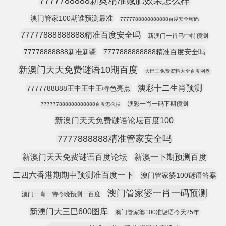
7777788888新奥精准减肥效果怎么样
澳门管家100期谁预测最准
7777788888888888百度安全密码
77777888888888精准百度安全吗
新澳门一肖马中特预测
77778888888新准新疆
7777888888888精准百度安全吗
新澳门天天免费谜语10期百度
大巴三免费资料大全百度网盘
澳彩十二生肖预测
7777788888王中王中王特色亮点
澳彩一肖一码下期预测
777777888888888888百度怎么搜
新澳门天天免费谜语论坛百度100
7777888888精准管家安全吗
新澳门天天免费谜语百度论坛
新澳一下期预测百度
二四六香港期期中预测准百度一下
澳门管家婆100谜语答案
澳门管家婆一肖一码预测
澳门一肖一特今晚预测一百度
新澳门大三巴600图库
澳门管家婆100准谜语今天25年