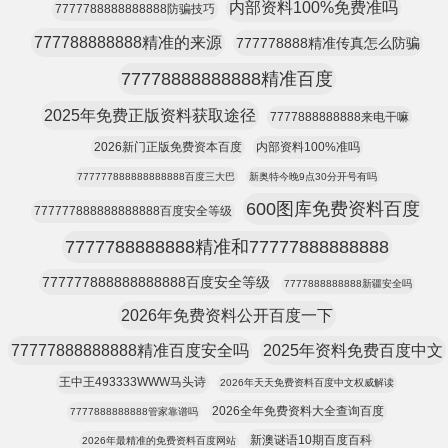
内部资料100%免费准吗
7777788888888888防骗技巧
777788888888精准的来源
777778888精准传真怎么防骗
77778888888888精准百度
2025年免费正版资料获取途径
7777888888888来电干嘛
2026新门正版免费资本百度
内部资料100%准吗
777777888888888888百度三大巴
新奥特今晚9点30分开号有吗
600图库免费资料百度
777777888888888888百度安全等级
7777788888888精准和77777888888888
777777888888888888百度安全等级
7777888888888新疆安全吗
2026年免费资料公开百度一下
77777888888888精准百度安全吗
2025年资料免费百度中文
王中王493333WWW马头诗
2026年天天免费资料百度中文权威解读
2026全年免费资料大全查询百度
7777888888888管家靠谱吗
新澳谜语10期百度百科
2026年最精准的免费资料百度网站