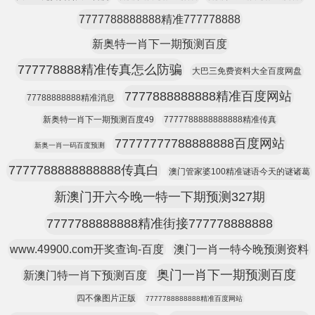
7777788888888精准777778888
新奥特一肖下一期预测百度
777778888精准传真怎么防骗
大巴三免费资料大全百度网盘
7777888888888精准百度网站
77788888888精准消息
新奥特一肖下一期预测百度49
7777788888888888精准传真
77777777788888888百度网站
新奥一肖一码百度预测
7777788888888888传真白
澳门管家婆100精准谜语今天的谜诸葛
新澳门开六今晚一特一下期预测327期
7777788888888精准街接777778888888
www.49900.com开奖查询-百度
澳门一肖一特今晚预测资料
奥门一肖下一期预测百度
新澳门特一肖下预测百度
四不像图片正版
7777788888888精准百度网站