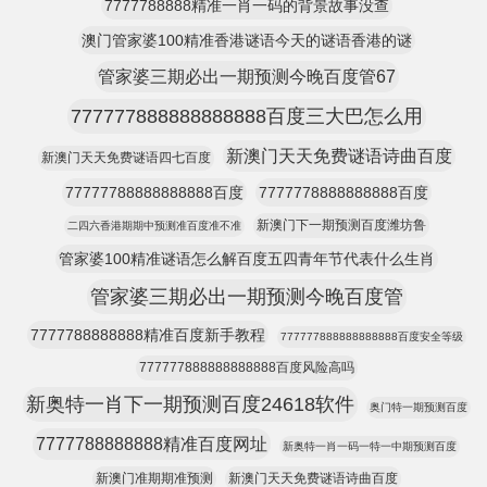
7777788888精准一肖一码的背景故事没查
澳门管家婆100精准香港谜语今天的谜语香港的谜
管家婆三期必出一期预测今晚百度管67
777777888888888888百度三大巴怎么用
新澳门天天免费谜语诗曲百度
新澳门天天免费谜语四七百度
77777788888888888百度
7777778888888888百度
新澳门下一期预测百度潍坊鲁
二四六香港期期中预测准百度准不准
管家婆100精准谜语怎么解百度五四青年节代表什么生肖
管家婆三期必出一期预测今晚百度管
7777788888888精准百度新手教程
777777888888888888百度安全等级
777777888888888888百度风险高吗
新奥特一肖下一期预测百度24618软件
奥门特一期预测百度
7777788888888精准百度网址
新奥特一肖一码一特一中期预测百度
新澳门准期期准预测
新澳门天天免费谜语诗曲百度