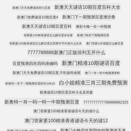
新澳天天谜语10期百度百科大全
新澳门天天免费谜语四七百度
新澳门下一期预测百度潍坊鲁
新澳门免费谜语10期百度4
新澳天天谜语10期百度百科
澳彩今晚一肖一特预测
管家婆100精准谜语怎么解百度你全家
新澳门特肖下期预测百度
管家婆100精准谜语怎么解百度五四青年节代表什么生肖
澳门管家100谜题怎么解百度
7777788888新澳门正版排列五开什么
新澳门精准10期谜语百度
百度预测四肖四码准确吗
新澳门天天免费谜语10期百度,不吃饭吃啥呢
澳门一肖一特今晚预测资料
白小姐精准三肖三期免费预测
新奥特一肖下一期预测百度软件24618
新澳谜语10期百度百科大全及答案
新奥特一肖一码一特一中期预测百度
7777777777788888882325
澳门管家婆100精准香港谜语今天的谜什么
澳门管家婆100精准香港谜语今天的谜12
新澳门今晚四肖期期中特预测准不准
新澳门开六今晚一特一下期预测327期