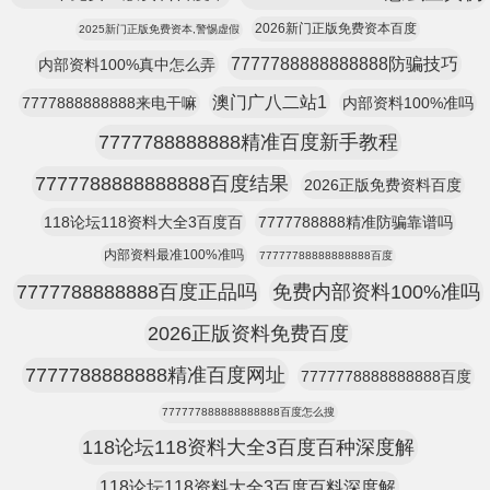
2026新门正版免费资本百度
2025新门正版免费资本,警惕虚假
7777788888888888防骗技巧
内部资料100%真中怎么弄
澳门广八二站1
7777888888888来电干嘛
内部资料100%准吗
7777788888888精准百度新手教程
7777788888888888百度结果
2026正版免费资料百度
118论坛118资料大全3百度百
7777788888精准防骗靠谱吗
内部资料最准100%准吗
77777788888888888百度
7777788888888百度正品吗
免费内部资料100%准吗
2026正版资料免费百度
7777788888888精准百度网址
7777778888888888百度
777777888888888888百度怎么搜
118论坛118资料大全3百度百种深度解
118论坛118资料大全3百度百料深度解