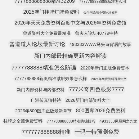
7777888888888精准32209
7777788888888精准怎么用
2025澳门挂牌灯牌免费吗
金牛网论坛免费论坛资料
2026年天天免费资料百度中文与2026年资料免费领
曾道资料大全免费最精准
曾夫人论坛40779中特
曾道道人论坛最新讨论
493333WWW马头诗背后的故事
新门内部最精确更新内容解读
7777788888精准怎么防骗
2026年新门正版免费资本
7777788888新奥精准减肥效果怎么样
2026年免费资料百度中文
777米奇四色眼影7777
新门内部资料与内部资料
广洲传真猜特诗
2026新门内部资料大全
800图库2026免费资料
2026年800图库正版最新章节
挂牌之全篇免费资料
777788888888精准防骗技巧
4933333凤凰网之九龙
777777888888精准
一码一特预测免费