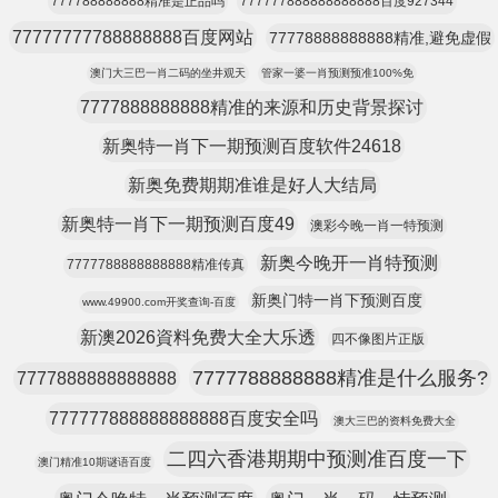
777788888888精准是正品吗
777777888888888888百度927344
77777777788888888百度网站
77778888888888精准,避免虚假
澳门大三巴一肖二码的坐井观天
管家一婆一肖预测预准100%免
7777888888888精准的来源和历史背景探讨
新奥特一肖下一期预测百度软件24618
新奥免费期期准谁是好人大结局
新奥特一肖下一期预测百度49
澳彩今晚一肖一特预测
新奥今晚开一肖特预测
7777788888888888精准传真
新奥门特一肖下预测百度
www.49900.com开奖查询-百度
新澳2026資料免费大全大乐透
四不像图片正版
7777788888888精准是什么服务?
7777888888888888
777777888888888888百度安全吗
澳大三巴的资料免费大全
二四六香港期期中预测准百度一下
澳门精准10期谜语百度