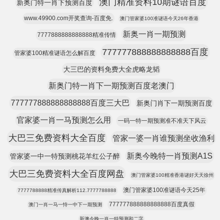
澳门精准资料10期谜语百度
新奥门特一肖下预测百度
www.49900.com开奖查询-百度免.
澳门管家婆100准谜语今天26年香港
新奥一肖一期预测
7777888888888888精准传情
777777888888888888百度
管家婆100精准谜语怎么解百度
大三巴的资料免费大全虎略龙韬
新奥门特一肖下一期预测百度老澳门
777777888888888888百度三大巴
新奥门肖下一期预测百度
官家婆一肖一马预测怎么用
一码一特一期预测准不准天下风云
大巴三免费资料大全百度
管家一婆一肖谁预测坐收渔利
新奥今晚特一肖预测A1S
管家婆一中一特预测桃花羊红公子醉
大巴三免费资料大全百度网盘
澳门管家婆100精准香港谜好天天徐州
澳门管家婆100准谜语今天25年
7777788888精准传真解析112.7777788888
777777888888888888百度真假
澳门一肖一马一恃一中下一期预测
新澳今晚一肖一特预测和二字