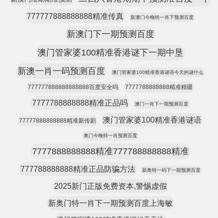
777777888888888精准传真
新澳门今晚特一肖下预测百度
新澳门下一期预测百度
澳门管家婆100精准香港谜下一期中垦
新澳一肖一码预测百度
澳门管家婆100精准香港谜语今天的谜什么
777777888888888888百度安全吗
7777788888888精准精疆
7777788888888精准正品吗
澳门一肖下一期预测百度
澳门管家婆100精准香港谜语
77777888888888精准新传剧
奥门今晚特一肖预测百度
7777888888888精准777788888888精准
777788888888精准正品防骗方法
新奥特一码下一期预测百度
2025新门正版免费资本,警惕虚假
新奥门特一肖下一期预测百度上海敏