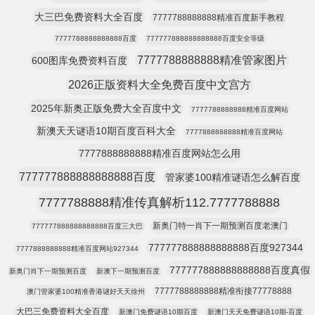
大三巴免费资料大全百度
7777788888888精准百度新手教程
7777788888888888百度
777777888888888888百度安全等级
7777788888888精准管家图片
600图库免费资料百度
2026正版资料大全免费百度中文宫方
2025年新奥正版免费大全百度中文
7777788888888精准百度网站
新澳天天谜语10期百度百科大全
7777888888888精准百度网站
7777888888888精准百度网站怎么用
777777888888888888百度
管家婆100精准谜语怎么解百度
7777788888精准传真解析112.7777788888
新奥门特一肖下一期预测百度老澳门
777777888888888888百度三大巴
777777888888888888百度927344
7777888888888精准百度网站927344
777777888888888888百度真假
新奥门肖下一期预测百度
新澳下一期预测百度
7777788888888精准衔接77778888
澳门管家婆100精准香港谜好天天徐州
大巴三免费资料大全百度
新澳门免费谜语10期百度
新澳门天天免费谜语10期-百度