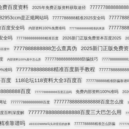
天免费百度资料
777777888888
2025年免费正版资料获取途径
2953ccm是正规网站吗
777778
7777788888精准2025安全吗
8精准百度安全吗
77777
内部资料100%免费准吗
777788888888精准的来源
度安全吗
2026新门正版免费资本百度2025
77778888888888精准百度
2
7777888888888怎么查真伪
2025新门正版免费
料百度中
度
7777788888888888防骗技巧
77778888888
内部资料100%真中怎么弄
7777788888888精准百度新手教程
0%准吗
77777888888
料百度
118论坛118资料大全3百度百
7777788888精准防骗靠谱
88888888百度
免费内部资料100%准吗
20
7777788888888百度正品吗
777777888888888888百度怎么搜
度网址
7777778888888888百度
777777888888888888百度三大巴怎么用
3百度百料深度解
7
888精准靠谱吗
7777788888精准怎么防骗
493333WWW马头诗背后的故事
7777