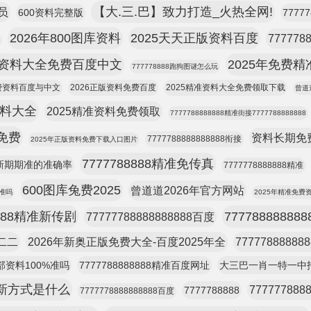
【大.三.巴】致力打造_火热全网!
员
600资料完整版
7777
2026年800图库资料
2025天天正版资料百度
77777
版资料大全免费百度中文
2025年免费
777778888跑狗图谜怎么玩
免费资料百度与中文
2026正版资料免费百度
2025精准资料大全免费领取下载
曾道
资料大全
2025精准资料免费领取
7777788888888精准街接7777788888888
免费
资料长期免
7777788888888888衔接
2025年正版资料免费下载入口图片
7777788888精准免传真
5新期期准的准确率
7777778888888精准
600图库兔费2025
曾道道2026年官方网站
准吗
2025年精准免费
8888精准新传剧
7777888888
77777788888888888百度
二二
2026年新奥正版免费大全-百度2025年全
777778888
部资料100%准吗
7777788888888精准百度网址
大三巴一肖一特一中
新方式是什么
77777788
7777788888
7777778888888888百度