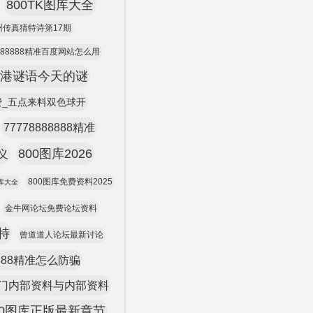
800TK图库大全
广州传真猜特诗第17期
8888888精准百度网站怎么用
香港谜语今天的谜
费_五点来料双色球开
77778888888精准
800图库2026
义
800图库免费资料2025
库大全
金牛网论坛免费论坛资料
特
曾道道人论坛最新讨论
8888精准怎么防骗
门内部资料与内部资料
800图库正版最新章节