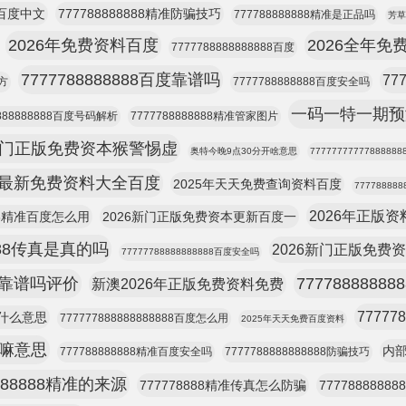
料百度中文
777788888888精准防骗技巧
777788888888精准是正品吗
芳草
2026年免费资料百度
2026全年
7777788888888888百度
7777788888888百度靠谱吗
77
方
7777788888888百度安全吗
一码一特一期预
8888888888百度号码解析
7777788888888精准管家图片
6新门正版免费资本猴警惕虚
奥特今晚9点30分开啥意思
7777777777788888
6年最新免费资料大全百度
2025年天天免费查询资料百度
7777888
2026年正版
888精准百度怎么用
2026新门正版免费资本更新百度一
8888传真是真的吗
2026新门正版免费
77777788888888888百度安全吗
888靠谱吗评价
777788888
新澳2026年正版免费资料免费
7777
传是什么意思
777777888888888888百度怎么用
2025年天天免费百度资料
8是嘛意思
内部
777788888888精准百度安全吗
7777788888888888防骗技巧
8888888精准的来源
777778888精准传真怎么防骗
7777888888