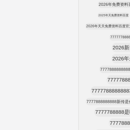
2026年免费资
2025年天免费资料百度
2026年天天免费资料百度官
77777788
202
202
7777888888
77777
7777788888
7777888888888新
777778888
77778