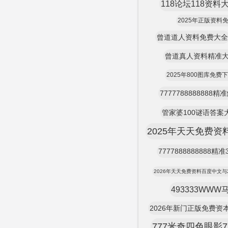
118论坛118资
2025年正版资料
曾道道人资料免费大全
曾道真人资料精准
2025年800图库免费
7777788888888精
管家婆100谜语答案
2025年天天免费资
7777888888888精准
2026年天天免费资料百度中文与
493333WW
2026年新门正版免费资
777米奇四色眼影7