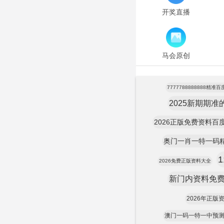
开奖直播
马会原创
7777788888888精准
2025新期期
2026正版免费资料百
奥门一肖一特一码
2026免费正版资料大全
新门内资料免
2026年正版
澳门一码一特一中预