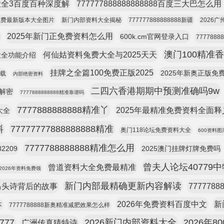
料大全3百度百种深度解
777777888888888888百度三大巴怎么用
免费最新版本大全图片
新门内部资料大全揭秘
777777888888888新疆
2026
2025年新门正免费资料怎么用
600k.cm官网登录入口
777788
澳门100精准
何仙姑资料兔费大全与2025天天
大全功能介绍
挂牌之全篇100免费正版2025
2025年新奥正版免
下载
内部绝密资料
二四六香港期期中预测准确吗9w
准解密
7777888888888精准靠谱吗
7777888888888精准丫
2025年最精准免费资料全面释
大全
料
77777777888888888精准
奥门118论坛免费资料大全
600资料图
7777788888888精准怎么用
32209
2025澳门挂牌灯牌免费吗
曾夫人论坛40779中
曾道资料大全免费最精准
2026年资料免费领
新门内部最精确更新内容解读
W马头诗背后的故事
777778
2026年免费资料百度中文
新
本
7777788888新奥精准减肥效果怎么样
777
2026新门内部资料大全
2026年
广洲传真猜特诗