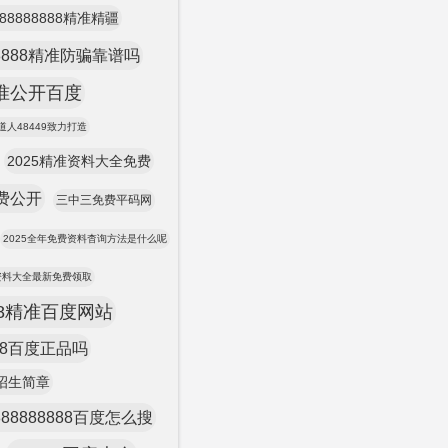
788888888精准精疆
88888精准防骗靠谱吗
精准公开百度
道人48449致力打造
2025精准资料大全免费
费公开
三中三免费平码网
2025全年免费资料杳询方法是什么呢
资料大全最新免费领取
888精准百度网站
8888百度正品吗
招生简章
8888888888百度怎么搜