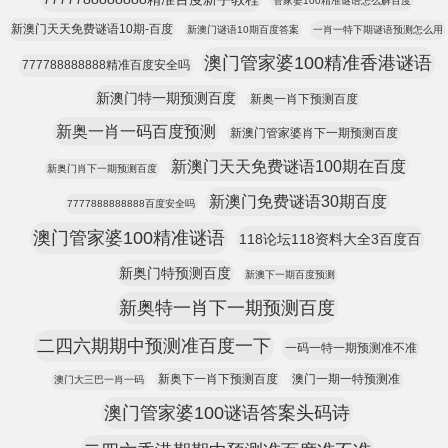
管家婆100精准谜语怎么解百度
新澳门天天免费谜语10期-百度
新澳门谜语10期百度答案
一肖一特下期谜语预测怎么用
澳门管家婆100精准香港谜语
777788888888精准百度安全吗
新澳门特一期预测百度
新奥一肖下预测百度
新奥一肖一码百度预测
新澳门管家婆肖下一期预测百度
新澳门天天免费谜语100期在百度
新奥门肖下一期预测百度
新澳门免费谜语30期百度
7777888888888百度安全吗
澳门管家婆100精准谜语
118论坛118资料大全3百度百
新奥门特预测百度
新澳下一期百度预测
新奥特一肖下一期预测百度
二四六期期中预测准百度一下
一码一特一期预测准不准
新奥下一肖下预测百度
澳门一期一特预测准
澳门大三巴一肖一码
澳门管家婆100谜语答案头码诗