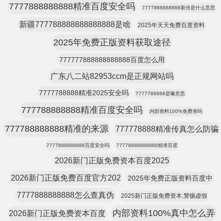
7777888888888精准百度安全吗
7777888888888新传是什么意思
新疆777788888888888888是啥
2025年天天免费百度资料
2025年免费正版资料获取途径
777777888888888888百度怎么用
广东八二站82953ccm是正规网站吗
7777788888精准2025安全吗
7777788888是嘛意思
777788888888精准百度安全吗
内部资料100%免费准吗
777788888888精准的来源
777778888精准传真怎么防骗
7777888888888百度安全吗
77778888888888精准百度
2026新门正版免费资本百度2025
2026新门正版免费百度官方202
2025年免费正版资料百度中
7777888888888怎么查真伪
2025新门正版免费资本,警惕虚假
内部资料100%真中怎么弄
2026新门正版免费资本百度