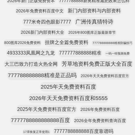
2026年新门正版免费资本
7777788888新奥精准减肥效果怎么样
新门内部资料与内部资料
2026年免费资料百度中文
广洲传真猜特诗
777米奇四色眼影7777
2026新门内部资料大全
2026年800图库正版最新章节
挂牌之全篇免费资料
800图库2026免费资料
777788888888精准防骗技巧
4933333凤凰网之九龙
777777888888精准
一码一特预测免费
芳草地资料免费正版大全百度
大三巴致力打造火热全网
777788888888精准是正品吗
2026年天天免费资料百度官方
2025年天免费资料百度
2026年天天免费资料百度和5555
2025年天免费资料百度官方
2026年免费资料百度
7777788888888888百度
2026全年免费资料查询百度
7777788888888百度靠谱吗
17库恢复正常使用1