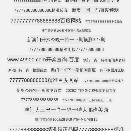
新奥特一肖下一期预测百度49
7777888888888精准百度网站
新奥一肖一码百度预测
7777788888888888精准传真
77777777788888888百度网站
7777788888888888传真白
澳门管家婆100精准谜语今天的谜诸葛
新澳门开六今晚一特一下期预测327期
7777788888888精准街接777778888888
www.49900.com开奖查询-百度
澳门一肖一特今晚预测资料
奥门一肖下一期预测百度
新澳门特一肖下预测百度
四不像图片正版
7777788888888精准百度网站
7777888888888精准防骗技巧
新奥今晚特一肖预测百度
2026新门正版免费资本更新百度
7777888888888888
7777788888新澳门正版排列五开什么
澳门大三巴一肖一码一特大鹏湾美康
澳门管家婆100精准香港谜语今天的谜12
7777888888888精准是正品吗777788888888精准