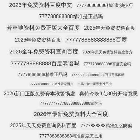
2026年免费资料百度中文
777788888888精准防骗技巧
777788888888精准是正品吗
芳草地资料免费正版大全百度
2025年天免费资料百度
7777788888888888百度
2026年免费资料百度
2026全年免费资料查询百度
2026年天天免费资料百度官方
7777788888888百度靠谱吗
7777788888888百度安全吗
77778888888精准正品吗
777777888888888888百度号码解析
7777788888888精准管家图片
一码一特一期预测准不准
2026新门正版免费资本猴警惕虚
奥特今晚9点30分开啥意思
77777777777888888888888靠谱吗
2026年最新免费资料大全百度
2025年天天免费查询资料百度
7777888888精准怎么防骗
7777888888888精准百度怎么用