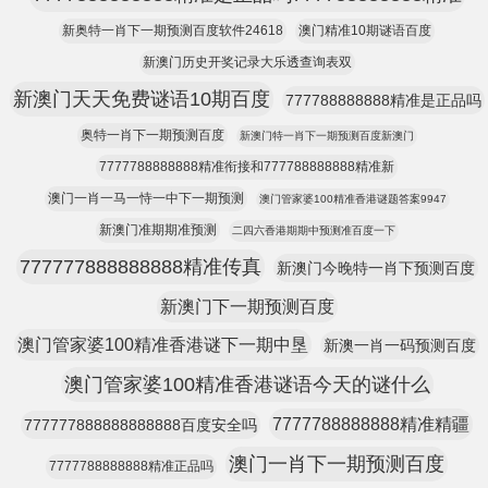
新奥特一肖下一期预测百度软件24618
澳门精准10期谜语百度
新澳门历史开奖记录大乐透查询表双
新澳门天天免费谜语10期百度
777788888888精准是正品吗
奥特一肖下一期预测百度
新澳门特一肖下一期预测百度新澳门
7777788888888精准衔接和777788888888精准新
澳门一肖一马一恃一中下一期预测
澳门管家婆100精准香港谜题答案9947
新澳门准期期准预测
二四六香港期期中预测准百度一下
777777888888888精准传真
新澳门今晚特一肖下预测百度
新澳门下一期预测百度
澳门管家婆100精准香港谜下一期中垦
新澳一肖一码预测百度
澳门管家婆100精准香港谜语今天的谜什么
7777788888888精准精疆
777777888888888888百度安全吗
澳门一肖下一期预测百度
7777788888888精准正品吗