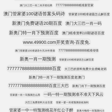
7777788888888精准新官家
澳门大三巴一肖二肖开奖结果
澳门管家婆100谜语答案头码诗
管家婆100精准谜题怎么解百度
新澳门免费谜语20期百度
澳门大三巴一肖一码
新奥门特一肖下预测百度
澳门精准资料10期谜语百度
www.49900.com开奖查询-百度免.
7777888888888888精准传情
澳门管家婆100准谜语今天26年香港
新奥一肖一期预测
管家婆100精准谜语怎么解百度
777777888888888888百度
大三巴的资料免费大全虎略龙韬
新奥门特一肖下一期预测百度老澳门
777777888888888888百度三大巴
新奥门肖下一期预测百度
一码一特一期预测准不准天下风云
官家婆一肖一马预测怎么用
大巴三免费资料大全百度
管家一婆一肖谁预测坐收渔利
管家婆一中一特预测桃花羊红公子醉
新奥今晚特一肖预测A1S