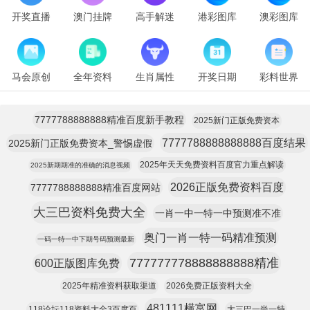
开奖直播
澳门挂牌
高手解迷
港彩图库
澳彩图库
马会原创
全年资料
生肖属性
开奖日期
彩料世界
7777788888888精准百度新手教程
2025新门正版免费资本
7777788888888888百度结果
2025新门正版免费资本_警惕虚假
2025年天天免费资料百度官力重点解读
2025新期期准的准确的消息视频
2026正版免费资料百度
7777788888888精准百度网站
大三巴资料免费大全
一肖一中一特一中预测准不准
奥门一肖一特一码精准预测
一码一特一中下期号码预测最新
777777778888888888精准
600正版图库免费
2025年精准资料获取渠道
2026免费正版资料大全
481111横富网
118论坛118资料大全3百度百
大三巴一尚一特