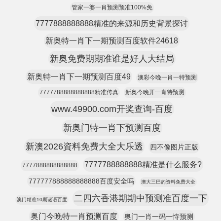
管家一婆一肖预测预准100%免
7777888888888精准的来源和历史背景探讨
新奥特一肖下一期预测百度软件24618
新奥免费期期准谁是好人大结局
新奥特一肖下一期预测百度49
澳彩今晚一肖一特预测
7777788888888888精准传真
新奥今晚开一肖特预测
www.49900.com开奖查询-百度
新奥门特一肖下预测百度
新澳2026資料免费大全大乐透
四不像图片正版
7777788888888精准是什么服务?
7777888888888888
777777888888888888百度安全吗
澳大三巴的资料免费大全
二四六香港期期中预测准百度一下
澳门精准10期谜语百度
奥门今晚特一肖预测百度
奥门一肖一码一恃预测