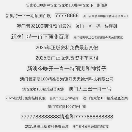
管家婆100期中管家 管家婆100期中管家 下一期预测
77778888
新奥特一下一期预测百度
澳门管家婆100精准香港谜语今天1
澳门管家100期谁预测最准
澳门一肖一码一恃预测
新澳门特一肖下预测百度
澳门管家婆100精准谜语今天的谜诸葛
2025年正版资料免费最新真假
2025澳门正版免费资本车真相
新澳今晚开一肖一特预测和神算子
澳门管家婆100精准香港谜好天天徐州科技有限公司
澳门大三巴一肖一码
澳管家婆100精准谜语82期
2025新澳门免费挂牌真假
澳门管家婆100精准谜底答案
新澳门大三巴600图库
澳门管家婆100谜语往期
7777788888888精准和7777888888888
2025新澳正版资科免费百度
澳门精准资料10期谜语百度