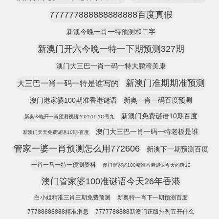
777777888888888888百度真假
新澳今晚一肖一特预测和二字
新澳门开六今晚一特一下期预测327期
澳门大三巴一肖一码一特大鹏湾美康
新澳门准期期准预测
大三巴一肖一码一特是谁写的
澳门港家婆100期准香港谜语
新奥一肖一码百度预测
新澳门免费谜语10期百度
新奥今晚开一肖预测视频2O2511,1O号九
澳门大三巴一肖一码一特老板是谁
新澳门天天免费谜语10期-百度
管家一婆一肖预测怎么用772606
新澳下一期预测百度
一肖一马一特一预测资料
澳门管家婆100精准香港谜语今天的谜12
澳门管家婆100准谜语今天26年香港
白小姐精准三肖三期免费预测
新奥特一肖下一期预测百度
77788888888精准消息
7777788888新澳门正版排列五开什么