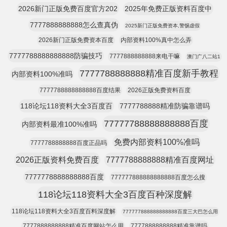
2026新门正版免费百度官方202
2025年免费正版资料百度中
7777888888888怎么查真伪
2025新门正版免费资本,警惕虚假
2026新门正版免费资本百度
内部资料100%真中怎么弄
7777788888888888防骗技巧
7777888888888来电干嘛
澳门广八二站1
7777788888888精准百度新手教程
内部资料100%准吗
7777788888888888百度结果
2026正版免费资料百度
118论坛118资料大全3百度百
7777788888精准防骗靠谱吗
77777788888888888百度
内部资料最准100%准吗
免费内部资料100%准吗
7777788888888百度正品吗
2026正版资料免费百度
7777788888888精准百度网址
7777778888888888百度
777777888888888888百度怎么搜
118论坛118资料大全3百度百种深度解
118论坛118资料大全3百度百料深度解
777777888888888888百度三大巴怎么用
7777888888888精准百度网站怎么用
7777888888888精准靠谱吗