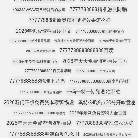
7777788888精准怎么防骗
493333WWW马头诗背后的故事
7777788888新奥精准减肥效果怎么样
2026年免费资料百度中文
777788888888精准防骗技巧
777788888888精准是正品吗
芳草地资料免费正版大全百度
2025年天免费资料百度
7777788888888888百度
2026年免费资料百度
2026年天天免费资料百度官方
2026全年免费资料查询百度
7777788888888百度靠谱吗
7777788888888百度安全吗
77778888888精准正品吗
777777888888888888百度号码解析
一码一特一期预测准不准
7777788888888精准管家图片
2026新门正版免费资本猴警惕虚
奥特今晚9点30分开啥意思
2026年最新免费资料大全百度
77777777777888888888888靠谱吗
2025年天天免费查询资料百度
7777888888精准怎么防骗
7777888888888精准百度怎么用
2026新门正版免费资本更新百度一