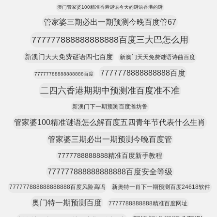
澳门管家婆100精准香港谜语今天的谜语香港的谜
管家婆三期必出一期预测今晚百度管67
777777888888888888百度三大巴怎么用
新澳门天天免费谜语四七百度
新澳门天天免费谜语诗曲百度
7777778888888888百度
77777788888888888百度
二四六香港期期中预测准百度准不准
新澳门下一期预测百度潍坊鲁
管家婆100精准谜语怎么解百度五四青年节代表什么生肖
管家婆三期必出一期预测今晚百度管
7777788888888精准百度新手教程
777777888888888888百度安全等级
777777888888888888百度风险高吗
新奥特一肖下一期预测百度24618软件
奥门特一期预测百度
7777788888888精准百度网址