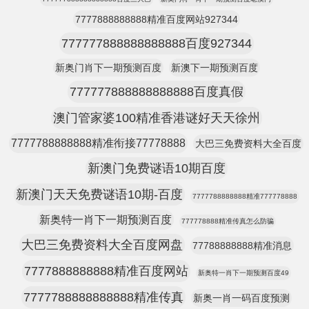
7777888888888精准百度网站927344
777777888888888888百度927344
新奥门肖下一期预测百度
新澳下一期预测百度
777777888888888888百度真假
澳门管家婆100精准香港谜好天天徐州
7777788888888精准衔接77778888
大巴三免费资料大全百度
新澳门免费谜语10期百度
新澳门天天免费谜语10期-百度
7777788888888精准777778888
新奥特一肖下一期预测百度
777778888精准传真怎么防骗
大巴三免费资料大全百度网盘
77788888888精准消息
7777888888888精准百度网站
新奥特一肖下一期预测百度49
7777788888888888精准传真
新奥一肖一码百度预测