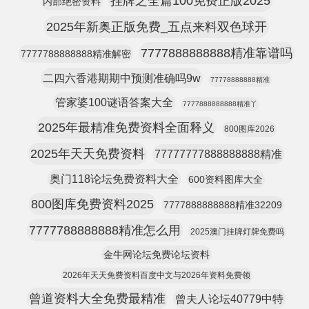
挂牌之全篇100免费正版2025
内部绝密资料
2025年新奥正版免费_五点来料双色球开
7777888888888精准靠谱吗
7777788888888精准解密
二四六香港期期中预测准确吗9w
77778888888精准
管家婆100谜语答案大全
7777888888888精准丫
2025年最精准免费资料全面释义
800图库2026
2025年天天免费资料
77777777888888888精准
奥门118论坛免费资料大全
600资料图库大全
800图库免费资料2025
7777888888888精准32209
7777788888888精准怎么用
2025澳门挂牌灯牌免费吗
金牛网论坛免费论坛资料
2026年天天免费资料百度中文与2026年资料免费领
曾道资料大全免费最精准
曾夫人论坛40779中特