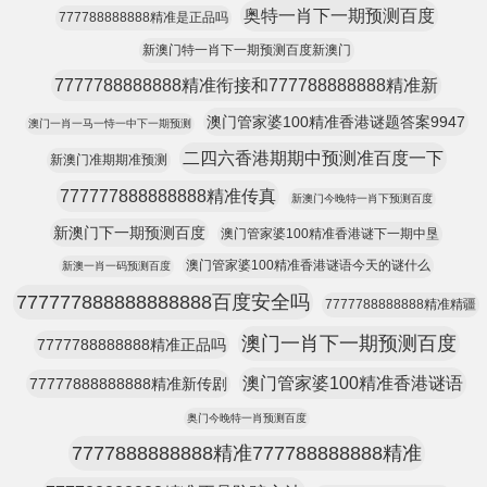
奥特一肖下一期预测百度
777788888888精准是正品吗
新澳门特一肖下一期预测百度新澳门
7777788888888精准衔接和777788888888精准新
澳门管家婆100精准香港谜题答案9947
澳门一肖一马一恃一中下一期预测
二四六香港期期中预测准百度一下
新澳门准期期准预测
777777888888888精准传真
新澳门今晚特一肖下预测百度
新澳门下一期预测百度
澳门管家婆100精准香港谜下一期中垦
澳门管家婆100精准香港谜语今天的谜什么
新澳一肖一码预测百度
777777888888888888百度安全吗
7777788888888精准精疆
澳门一肖下一期预测百度
7777788888888精准正品吗
澳门管家婆100精准香港谜语
77777888888888精准新传剧
奥门今晚特一肖预测百度
7777888888888精准777788888888精准