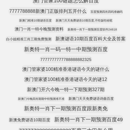
澳门管家100谜题怎么解百度
7777788888新澳门正版排列五开什么
百度预测四肖四码准确吗
新澳门精准10期谜语百度
新澳门天天免费谜语10期百度,不吃饭吃啥呢
澳门一肖一特今晚预测资料
新奥特一肖下一期预测百度软件24618
新澳谜语10期百度百科大全及答案
白小姐精准三肖三期免费预测
新奥特一肖一码一特一中期预测百度
7777777777788888882325
澳门管家婆100精准香港谜语今天的谜什么
澳门管家婆100精准香港谜语今天的谜12
新澳门开六今晚一特一下期预测327期
新澳门天天免费谜语诗曲百度
新澳门今晚四肖期期中特预测准不准
新奥特一肖下一期预测百度跟新奥免
新奥特一肖下一期预测百度49
新澳免费谜语10期百度