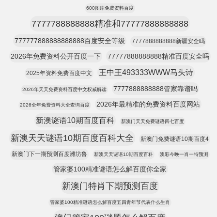
600图库免费资料百度
7777788888888精准和77777888888888
777777888888888888百度安全等级
7777888888888新疆安全吗
2026年免费资料公开百度一下
77777888888888精准百度安全吗
王中王493333WWW马头诗
2025年资料免费百度中文
7777888888888管家靠谱吗
2026年天天免费资料百度中文权威解读
2026年最精准的免费资料百度网站
2026全年免费资料大全查询百度
新澳谜语10期百度百科
新澳门天天免费谜语四七百度
新澳天天谜语10期百度百科大全
新澳门免费谜语10期百度4
新澳门下一期预测百度潍坊鲁
新澳天天谜语10期百度百科
澳彩今晚一肖一特预测
管家婆100精准谜语怎么解百度你全家
新澳门特肖下期预测百度
管家婆100精准谜语怎么解百度五四青年节代表什么生肖