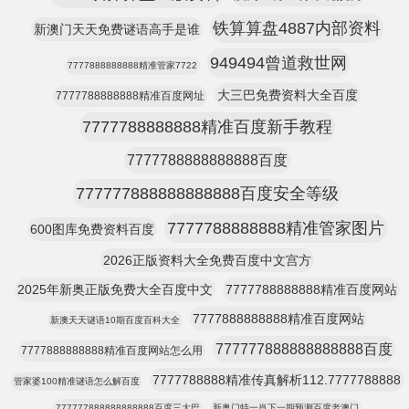
铁算算盘4887内部资料
新澳门天天免费谜语高手是谁
949494曾道救世网
7777888888888精准管家7722
大三巴免费资料大全百度
7777788888888精准百度网址
7777788888888精准百度新手教程
7777788888888888百度
777777888888888888百度安全等级
7777788888888精准管家图片
600图库免费资料百度
2026正版资料大全免费百度中文宫方
2025年新奥正版免费大全百度中文
7777788888888精准百度网站
7777888888888精准百度网站
新澳天天谜语10期百度百科大全
777777888888888888百度
7777888888888精准百度网站怎么用
7777788888精准传真解析112.7777788888
管家婆100精准谜语怎么解百度
777777888888888888百度三大巴
新奥门特一肖下一期预测百度老澳门