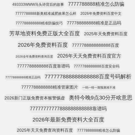
7777788888精准怎么防骗
493333WWW马头诗背后的故事
7777788888新奥精准减肥效果怎么样
2026年免费资料百度中文
777788888888精准是正品吗
777788888888精准防骗技巧
芳草地资料免费正版大全百度
2025年天免费资料百度
2026年免费资料百度
7777788888888888百度
2026年天天免费资料百度官方
2026全年免费资料查询百度
7777788888888百度靠谱吗
7777788888888百度安全吗
777777888888888888百度号码解析
77778888888精准正品吗
7777788888888精准管家图片
一码一特一期预测准不准
奥特今晚9点30分开啥意思
2026新门正版免费资本猴警惕虚
77777777777888888888888靠谱吗
2026年最新免费资料大全百度
2025年天天免费查询资料百度
7777888888精准怎么防骗