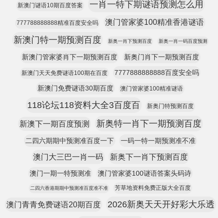
一肖一特下期谜语预测怎么用
新澳门谜语10期百度答案
澳门管家婆100精准香港谜语
777788888888精准百度安全吗
新澳门特一期预测百度
新奥一肖下预测百度
新奥一肖一码百度预测
新澳门管家婆肖下一期预测百度
新奥门肖下一期预测百度
7777888888888百度安全吗
新澳门天天免费谜语100期在百度
新澳门免费谜语30期百度
澳门管家婆100精准谜语
118论坛118资料大全3百度百
新奥门特预测百度
新奥特一肖下一期预测百度
新澳下一期百度预测
二四六期期中预测准百度一下
一码一特一期预测准不准
澳门大三巴一肖一码
新奥下一肖下预测百度
澳门一期一特预测准
澳门管家婆100谜语答案头码诗
芳草地资料免费正版大全百度
二四六香港期期中预测准百度准不准
2026新奥天天开好彩大乐透
澳门青青免费谜语20期百度