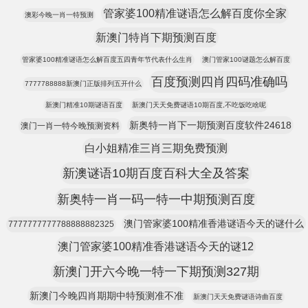
管家婆100精准谜语怎么解百度你全家
澳彩今晚一肖一特预测
新澳门特肖下期预测百度
管家婆100精准谜语怎么解百度五四青年节代表什么生肖
澳门管家100谜题怎么解百度
百度预测四肖四码准确吗
7777788888新澳门正版排列五开什么
新澳门精准10期谜语百度
新澳门天天免费谜语10期百度,不吃饭吃啥呢
新奥特一肖下一期预测百度软件24618
澳门一肖一特今晚预测资料
白小姐精准三肖三期免费预测
新澳谜语10期百度百科大全及答案
新奥特一肖一码一特一中期预测百度
澳门管家婆100精准香港谜语今天的谜什么
7777777777788888882325
澳门管家婆100精准香港谜语今天的谜12
新澳门开六今晚一特一下期预测327期
新澳门今晚四肖期期中特预测准不准
新澳门天天免费谜语诗曲百度