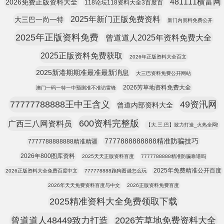
481111横富网
2026免费正版资料大全
118论坛118资料大全3百度百
2025年新门正版免费资料
大三巴一尚一特
新门内资料免费公开
2025年正版资料免费
曾道道人2025年资料免费大全
2025正版资料免费获取
2026年正版资料大全百文
2025新港期期准最准最新消息
大三巴资料免费公开网站
2026芳草地资料免费大全
澳门一码一特一中预测准不准访雷锋
77777788888王中王含义
49资汛网
曾道内部资料大全
600资料完整版
广西三八网资料员
【大.三.巴】致力打造_火热全网!
7777888888888精准防骗技巧
7777788888888精准精疆
2026年800图库资料
2025天天正版资料百度
7777788888精准防骗靠谱吗
2025年免费精准公开百度
2026正版资料大全免费百度中文
777778888跑狗图谜怎么玩
2026年天天免费资料百度与中文
2026正版资料免费百度
2025精准资料大全免费领取下载
曾道道人48449致力打造
2026芳草地免费资料大全