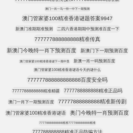
澳门一肖一马一恃一中下一期预测
澳门管家婆100精准香港谜题答案9947
新澳门准期期准预测
二四六香港期期中预测准百度一下
777777888888888精准传真
新澳门今晚特一肖下预测百度
新澳门下一期预测百度
新澳一肖一码预测百度
澳门管家婆100精准香港谜下一期中垦
澳门管家婆100精准香港谜语今天的谜什么
777777888888888888百度安全吗
7777788888888精准正品吗
7777788888888精准精疆
77777888888888精准新传剧
澳门一肖下一期预测百度
奥门今晚特一肖预测百度
澳门管家婆100精准香港谜语
7777888888888精准777788888888精准
777788888888精准正品防骗方法