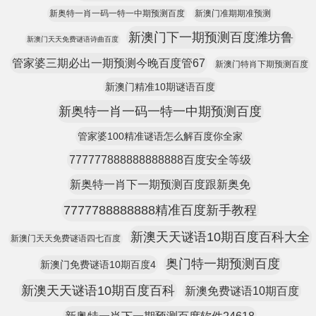
新奥特一肖一码一特一中期预测百度
新澳门准期期准预测
新澳门下一期预测百度潍坊鲁
新澳门天天免费谜语诗曲百度
管家婆三期必出一期预测今晚百度管67
新澳门特肖下期预测百度
新澳门精准10期谜语百度
新奥特一肖一码一特一中期预测百度
管家婆100精准谜语怎么解百度你全家
777777888888888888百度安全等级
新奥特一肖下一期预测百度跟新奥免
7777788888888精准百度新手教程
新澳天天谜语10期百度百科大全
新澳门天天免费谜语四七百度
奥门特一期预测百度
新澳门免费谜语10期百度4
新澳天天谜语10期百度百科
新澳免费谜语10期百度