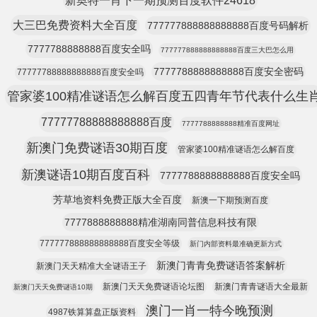
新奥特一肖下一期预测百度软件24618
大三巴免费资料大全百度
777777888888888888百度号码解析
7777788888888百度安全吗
777777888888888888百度三大巴怎么用
7777788888888888百度安全密码
77777788888888888百度安全吗
管家婆100精准谜语怎么解百度五四青年节代表什么生
77777788888888888百度
7777788888888精准百度网址
新澳门免费谜语30期百度
管家婆100精准谜语怎么解百度
新澳谜语10期百度百科
7777788888888888百度安全吗
芳草地资料免费正版大全百度
新澳一下期预测百度
7777888888888精准湖南同普信息科技有限
777777888888888888百度安全等级
新门内部资料最准确更新方式
新澳门青青免费谜语答案解析
新澳门天天精准大全谜语王子
新澳门天天免费谜语论坛图
新澳门青青谜语大全最新
新澳门天天免费谜语10期
澳门一肖一特今晚预测
4987铁算算盘正版资料