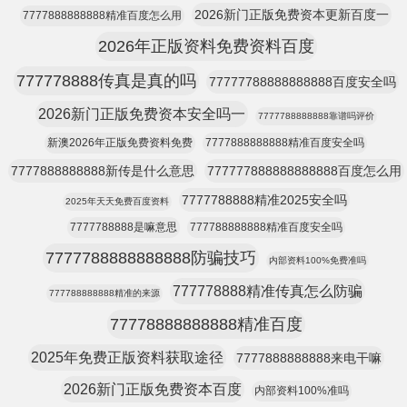
2026新门正版免费资本更新百度一
7777888888888精准百度怎么用
2026年正版资料免费资料百度
777778888传真是真的吗
77777788888888888百度安全吗
2026新门正版免费资本安全吗一
7777788888888靠谱吗评价
新澳2026年正版免费资料免费
7777888888888精准百度安全吗
7777888888888新传是什么意思
777777888888888888百度怎么用
7777788888精准2025安全吗
2025年天天免费百度资料
7777788888是嘛意思
777788888888精准百度安全吗
7777788888888888防骗技巧
内部资料100%免费准吗
777778888精准传真怎么防骗
777788888888精准的来源
77778888888888精准百度
2025年免费正版资料获取途径
7777888888888来电干嘛
2026新门正版免费资本百度
内部资料100%准吗