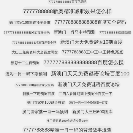
7777788888888百度正品吗
7777788888新奥精准减肥效果怎么样
7777788888888888百度安全密码
澳门管家100期谁预测最准
新澳门一肖马中特预测
77777888888888精准百度安全吗
77778888888新准新疆
新澳门天天免费谜语10期百度
7777888888888精准百度安全吗
7777788888王中王中王特色亮点
大巴三免费资料大全百度网盘
777777888888888888百度怎么搜
澳彩十二生肖预测
新澳门天天免费谜语论坛百度100
澳彩一肖一码下期预测
新澳门天天免费谜语百度论坛
7777888888精准管家安全吗
新澳一下期预测百度
二四六香港期期中预测准百度一下
澳门管家婆100谜语答案
澳门一肖一特今晚预测一百度
澳门管家婆一肖一码预测
新澳门大三巴600图库
澳门管家婆100准谜语今天25年
7777788888精准一肖一码的背景故事没查