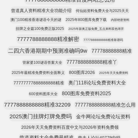
曾道真人资料精准大全功能介绍
何仙姑资料兔费大全与2025天天
澳门100精准香港谜语今天的谜
2025年800图库免费下载
内部绝密资料
挂牌之全篇100免费正版2025
2025年新奥正版免费_五点来料双色球开
7777788888888精准解密
7777888888888精准靠谱吗
二四六香港期期中预测准确吗9w
77778888888精准
7777888888888精准丫
管家婆100谜语答案大全
800图库2026
2025年最精准免费资料全面释义
2025年天天免费资料
奥门118论坛免费资料大全
77777777888888888精准
800图库免费资料2025
600资料图库大全
7777888888888精准32209
7777788888888精准怎么用
2025澳门挂牌灯牌免费吗
金牛网论坛免费论坛资料
2026年天天免费资料百度中文与2026年资料免费领
曾道资料大全免费最精准
曾夫人论坛40779中特