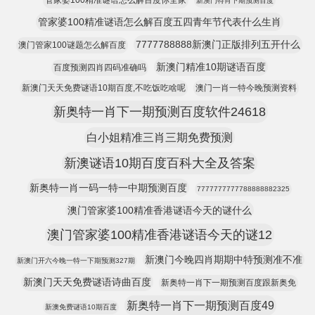
管家婆100精准谜语怎么解百度你全家
新澳门特肖下期预测百度
管家婆100精准谜语怎么解百度五四青年节代表什么生肖
7777788888新澳门正版排列五开什么
澳门管家100谜题怎么解百度
新澳门精准10期谜语百度
百度预测四肖四码准确吗
新澳门天天免费谜语10期百度,不吃饭吃啥呢
澳门一肖一特今晚预测资料
新奥特一肖下一期预测百度软件24618
白小姐精准三肖三期免费预测
新澳谜语10期百度百科大全及答案
新奥特一肖一码一特一中期预测百度
7777777777788888882325
澳门管家婆100精准香港谜语今天的谜什么
澳门管家婆100精准香港谜语今天的谜12
新澳门今晚四肖期期中特预测准不准
新澳门开六今晚一特一下期预测327期
新澳门天天免费谜语诗曲百度
新奥特一肖下一期预测百度跟新奥免
新奥特一肖下一期预测百度49
新澳免费谜语10期百度