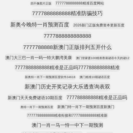
7777788888888精准百度网站
四不像图片正版
7777888888888精准防骗技巧
新奥今晚特一肖预测百度
2026新门正版免费资本更新百度
7777888888888888
7777788888新澳门正版排列五开什么
澳门大三巴一肖一码一特大鹏湾美康
澳门管家婆100精准香港谜语今天的谜12
7777888888888精准是正品吗777788888888精准
新奥特一肖下一期预测百度软件24618
澳门精准10期谜语百度
新澳门历史开奖记录大乐透查询表双
777788888888精准是正品吗
新澳门天天免费谜语10期百度
新澳门特一肖下一期预测百度新澳门
奥特一肖下一期预测百度
7777788888888精准衔接和777788888888精准新
澳门一肖一马一恃一中下一期预测