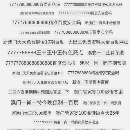
7777788888888百度正品吗
7777788888新奥精准减肥效果怎么样
7777788888888888百度安全密码
澳门管家100期谁预测最准
77777888888888精准百度安全吗
新澳门一肖马中特预测
7777888888888精准百度安全吗
77778888888新准新疆
新澳门天天免费谜语10期百度
大巴三免费资料大全百度网盘
7777788888王中王中王特色亮点
澳彩十二生肖预测
777777888888888888百度怎么搜
澳彩一肖一码下期预测
7777888888精准管家安全吗
新澳门天天免费谜语论坛百度100
新澳一下期预测百度
新澳门天天免费谜语百度论坛
澳门管家婆100谜语答案
二四六香港期期中预测准百度一下
澳门一肖一特今晚预测一百度
澳门管家婆一肖一码预测
澳门管家婆100准谜语今天25年
新澳门大三巴600图库
7777788888精准一肖一码的背景故事没查