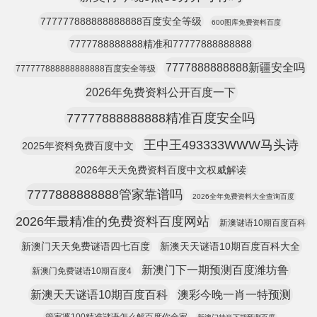
777777888888888888百度安全等级
600图库免费资料百度
7777788888888精准和77777888888888
7777888888888新疆安全吗
777777888888888888百度安全等级
2026年免费资料公开百度一下
77777888888888精准百度安全吗
王中王493333WWW马头诗
2025年资料免费百度中文
2026年天天免费资料百度中文权威解读
7777888888888管家靠谱吗
2026全年免费资料大全查询百度
2026年最精准的免费资料百度网站
新澳谜语10期百度百科
新澳门天天免费谜语四七百度
新澳天天谜语10期百度百科大全
新澳门下一期预测百度潍坊鲁
新澳门免费谜语10期百度4
新澳天天谜语10期百度百科
澳彩今晚一肖一特预测