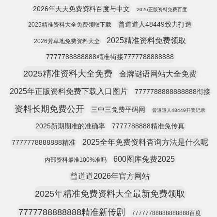
2026年天天免费资料百度与中文
2026正版资料免费百度
曾道道人48449致力打造
2025精准资料大全免费领取下载
2025精准资料免费领取
2026芳草地免费资料大全
7777788888888精准街接7777788888888
2025精准资料大全免费
金牌谜语网站大全免费
2025年正版资料免费下载入口图片
7777788888888888衔接
资料长期免费公开
三中三免费平码网
曾道道人48449开奖记录
2025新期期准的准确率
7777788888精准免传真
2025全年免费资料杳询方法是什么呢
7777778888888精准
600图库兔费2025
内部资料最准100%准吗
曾道道2026年官方网站
2025年精准免费资料大全最新免费领取
7777788888888精准新传剧
77777788888888888百度