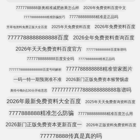
7777788888新奥精准减肥效果怎么样
2026年免费资料百度中文
777788888888精准是正品吗
777788888888精准防骗技巧
2026年免费资料百度
2025年天免费资料百度
芳草地资料免费正版大全百度
7777788888888888百度
2026全年免费资料查询百度
2026年天天免费资料百度官方
7777788888888百度靠谱吗
7777788888888百度安全吗
77778888888精准正品吗
7777788888888精准管家图片
777777888888888888百度号码解析
一码一特一期预测准不准
2026新门正版免费资本猴警惕虚
77777777777888888888888靠谱吗
奥特今晚9点30分开啥意思
2026年最新免费资料大全百度
2025年天天免费查询资料百度
7777888888精准怎么防骗
7777888888888精准百度怎么用
2026新门正版免费资本更新百度一
2026年正版资料免费资料百度
777778888传真是真的吗