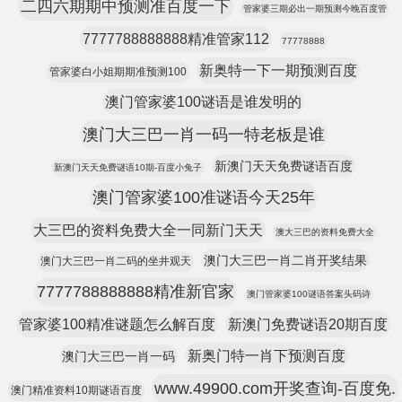
二四六期期中预测准百度一下
管家婆三期必出一期预测今晚百度管
7777788888888精准管家112
77778888
新奥特一下一期预测百度
管家婆白小姐期期准预测100
澳门管家婆100谜语是谁发明的
澳门大三巴一肖一码一特老板是谁
新澳门天天免费谜语百度
新澳门天天免费谜语10期-百度小兔子
澳门管家婆100准谜语今天25年
大三巴的资料免费大全一同新门天天
澳大三巴的资料免费大全
澳门大三巴一肖二肖开奖结果
澳门大三巴一肖二码的坐井观天
7777788888888精准新官家
澳门管家婆100谜语答案头码诗
管家婆100精准谜题怎么解百度
新澳门免费谜语20期百度
新奥门特一肖下预测百度
澳门大三巴一肖一码
www.49900.com开奖查询-百度免.
澳门精准资料10期谜语百度