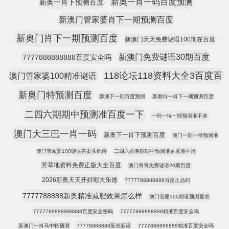
新奥一肖一码百度预测
新奥一肖下预测百度
新澳门管家婆肖下一期预测百度
新奥门肖下一期预测百度
新澳门天天免费谜语100期在百度
新澳门免费谜语30期百度
7777888888888百度安全吗
118论坛118资料大全3百度百
澳门管家婆100精准谜语
新奥门特预测百度
新澳下一期百度预测
新奥特一肖下一期预测百度
二四六期期中预测准百度一下
一码一特一期预测准不准
澳门大三巴一肖一码
新奥下一肖下预测百度
澳门一期一特预测准
澳门管家婆100谜语答案头码诗
二四六香港期期中预测准百度准不准
芳草地资料免费正版大全百度
澳门青青免费谜语20期百度
2026新奥天天开好彩大乐透
7777788888888百度正品吗
7777788888新奥精准减肥效果怎么样
澳门管家100期谁预测最准
7777788888888888百度安全密码
77777888888888精准百度安全吗
新澳门一肖马中特预测
77778888888新准新疆
7777888888888精准百度安全吗