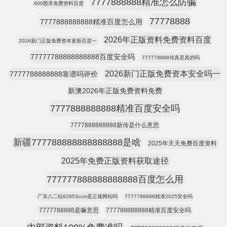
7777888888精准怎么防骗
600图库免费资料百度
77778888
7777888888888精准百度怎么用
2026年正版资料免费资料百度
2026新门正版免费资本更新百度一
77777788888888888百度安全吗
777778888传真是真的吗
2026新门正版免费资本安全吗一
7777788888888靠谱吗评价
新澳2026年正版免费资料免费
7777888888888精准百度安全吗
7777888888888新传是什么意思
新疆777788888888888888是啥
2025年天天免费百度资料
2025年免费正版资料获取途径
777777888888888888百度怎么用
广东八二站82953ccm是正规网站吗
7777788888精准2025安全吗
7777788888是嘛意思
777788888888精准百度安全吗