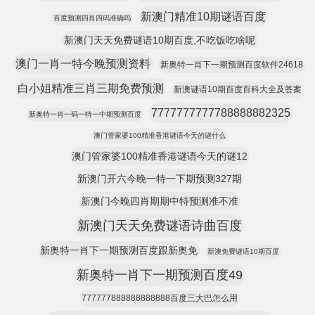
新澳门精准10期谜语百度
百度预测四肖四码准确吗
新澳门天天免费谜语10期百度,不吃饭吃啥呢
澳门一肖一特今晚预测资料
新奥特一肖下一期预测百度软件24618
白小姐精准三肖三期免费预测
新澳谜语10期百度百科大全及答案
7777777777788888882325
新奥特一肖一码一特一中期预测百度
澳门管家婆100精准香港谜语今天的谜什么
澳门管家婆100精准香港谜语今天的谜12
新澳门开六今晚一特一下期预测327期
新澳门今晚四肖期期中特预测准不准
新澳门天天免费谜语诗曲百度
新奥特一肖下一期预测百度跟新奥免
新澳免费谜语10期百度
新奥特一肖下一期预测百度49
777777888888888888百度三大巴怎么用