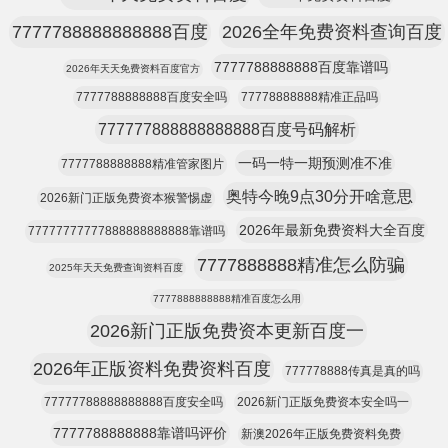
7777788888888888百度
2026全年免费资料查询百度
7777788888888百度靠谱吗
2026年天天免费资料百度官方
7777788888888百度安全吗
77778888888精准正品吗
777777888888888888百度号码解析
一码一特一期预测准不准
7777788888888精准管家图片
奥特今晚9点30分开啥意思
2026新门正版免费资本猴警惕虚
2026年最新免费资料大全百度
77777777777888888888888靠谱吗
7777888888精准怎么防骗
2025年天天免费查询资料百度
7777888888888精准百度怎么用
2026新门正版免费资本更新百度一
2026年正版资料免费资料百度
777778888传真是真的吗
77777788888888888百度安全吗
2026新门正版免费资本安全吗一
7777788888888靠谱吗评价
新澳2026年正版免费资料免费