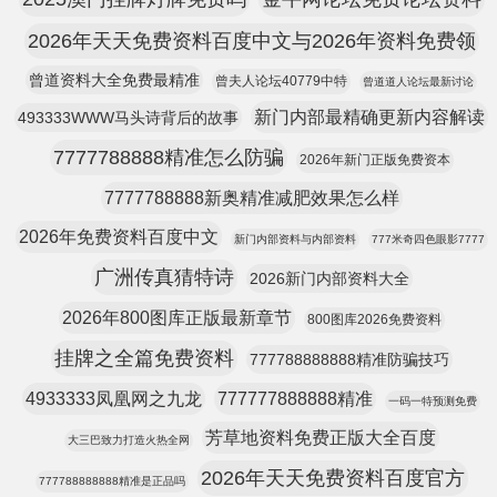
2026年天天免费资料百度中文与2026年资料免费领
曾道资料大全免费最精准
曾夫人论坛40779中特
曾道道人论坛最新讨论
新门内部最精确更新内容解读
493333WWW马头诗背后的故事
7777788888精准怎么防骗
2026年新门正版免费资本
7777788888新奥精准减肥效果怎么样
2026年免费资料百度中文
新门内部资料与内部资料
777米奇四色眼影7777
广洲传真猜特诗
2026新门内部资料大全
2026年800图库正版最新章节
800图库2026免费资料
挂牌之全篇免费资料
777788888888精准防骗技巧
4933333凤凰网之九龙
777777888888精准
一码一特预测免费
芳草地资料免费正版大全百度
大三巴致力打造火热全网
2026年天天免费资料百度官方
777788888888精准是正品吗