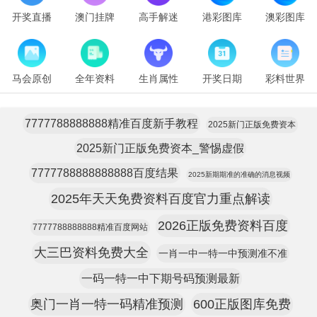
开奖直播
澳门挂牌
高手解迷
港彩图库
澳彩图库
马会原创
全年资料
生肖属性
开奖日期
彩料世界
7777788888888精准百度新手教程
2025新门正版免费资本
2025新门正版免费资本_警惕虚假
7777788888888888百度结果
2025新期期准的准确的消息视频
2025年天天免费资料百度官力重点解读
2026正版免费资料百度
7777788888888精准百度网站
大三巴资料免费大全
一肖一中一特一中预测准不准
一码一特一中下期号码预测最新
奥门一肖一特一码精准预测
600正版图库免费