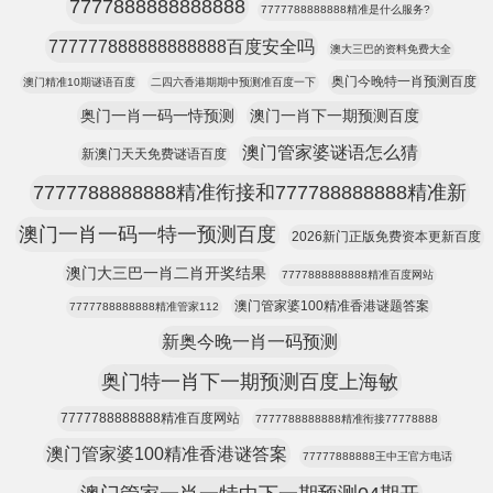
7777888888888888
7777788888888精准是什么服务?
777777888888888888百度安全吗
澳大三巴的资料免费大全
奥门今晚特一肖预测百度
澳门精准10期谜语百度
二四六香港期期中预测准百度一下
奥门一肖一码一恃预测
澳门一肖下一期预测百度
澳门管家婆谜语怎么猜
新澳门天天免费谜语百度
7777788888888精准衔接和777788888888精准新
澳门一肖一码一特一预测百度
2026新门正版免费资本更新百度
澳门大三巴一肖二肖开奖结果
7777888888888精准百度网站
澳门管家婆100精准香港谜题答案
7777788888888精准管家112
新奥今晚一肖一码预测
奥门特一肖下一期预测百度上海敏
7777788888888精准百度网站
7777788888888精准衔接77778888
澳门管家婆100精准香港谜答案
77777888888王中王官方电话