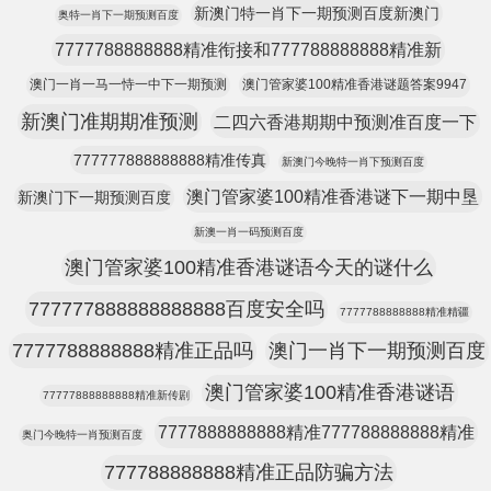
新澳门特一肖下一期预测百度新澳门
奥特一肖下一期预测百度
7777788888888精准衔接和777788888888精准新
澳门一肖一马一恃一中下一期预测
澳门管家婆100精准香港谜题答案9947
新澳门准期期准预测
二四六香港期期中预测准百度一下
777777888888888精准传真
新澳门今晚特一肖下预测百度
澳门管家婆100精准香港谜下一期中垦
新澳门下一期预测百度
新澳一肖一码预测百度
澳门管家婆100精准香港谜语今天的谜什么
777777888888888888百度安全吗
7777788888888精准精疆
7777788888888精准正品吗
澳门一肖下一期预测百度
澳门管家婆100精准香港谜语
77777888888888精准新传剧
7777888888888精准777788888888精准
奥门今晚特一肖预测百度
777788888888精准正品防骗方法