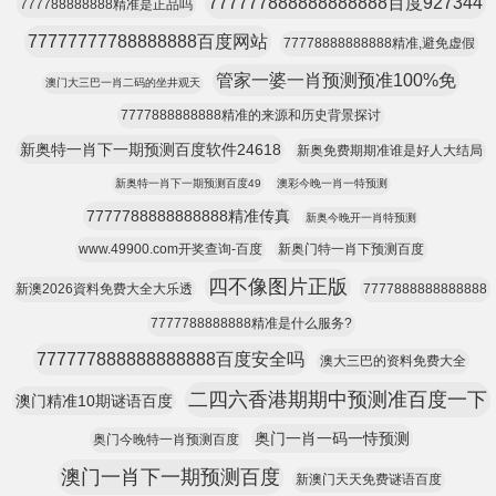
777777888888888888百度927344
777788888888精准是正品吗
77777777788888888百度网站
77778888888888精准,避免虚假
管家一婆一肖预测预准100%免
澳门大三巴一肖二码的坐井观天
7777888888888精准的来源和历史背景探讨
新奥特一肖下一期预测百度软件24618
新奥免费期期准谁是好人大结局
新奥特一肖下一期预测百度49
澳彩今晚一肖一特预测
7777788888888888精准传真
新奥今晚开一肖特预测
www.49900.com开奖查询-百度
新奥门特一肖下预测百度
四不像图片正版
新澳2026資料免费大全大乐透
7777888888888888
7777788888888精准是什么服务?
777777888888888888百度安全吗
澳大三巴的资料免费大全
二四六香港期期中预测准百度一下
澳门精准10期谜语百度
奥门一肖一码一恃预测
奥门今晚特一肖预测百度
澳门一肖下一期预测百度
新澳门天天免费谜语百度