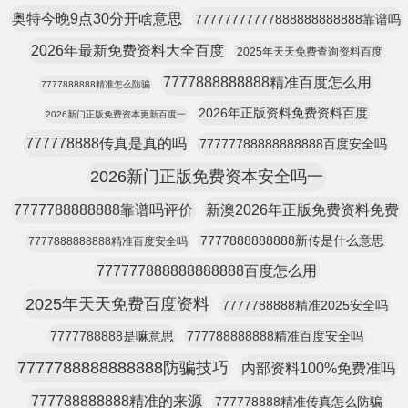
奥特今晚9点30分开啥意思
77777777777888888888888靠谱吗
2026年最新免费资料大全百度
2025年天天免费查询资料百度
7777888888888精准百度怎么用
7777888888精准怎么防骗
2026年正版资料免费资料百度
2026新门正版免费资本更新百度一
777778888传真是真的吗
77777788888888888百度安全吗
2026新门正版免费资本安全吗一
7777788888888靠谱吗评价
新澳2026年正版免费资料免费
7777888888888新传是什么意思
7777888888888精准百度安全吗
777777888888888888百度怎么用
2025年天天免费百度资料
7777788888精准2025安全吗
7777788888是嘛意思
777788888888精准百度安全吗
7777788888888888防骗技巧
内部资料100%免费准吗
777788888888精准的来源
777778888精准传真怎么防骗