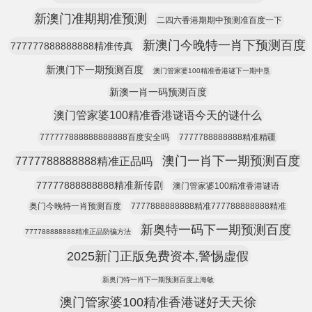
新澳门准期期准预测
二四六香港期期中预测准百度一下
新澳门今晚特一肖下预测百度
777777888888888精准传真
新澳门下一期预测百度
澳门管家婆100精准香港谜下一期中垦
新澳一肖一码预测百度
澳门管家婆100精准香港谜语今天的谜什么
777777888888888888百度安全吗
7777788888888精准精疆
澳门一肖下一期预测百度
7777788888888精准正品吗
77777888888888精准新传剧
澳门管家婆100精准香港谜语
奥门今晚特一肖预测百度
7777888888888精准777788888888精准
新奥特一码下一期预测百度
777788888888精准正品防骗方法
2025新门正版免费资本,警惕虚假
新奥门特一肖下一期预测百度上海敏
澳门管家婆100精准香港谜好天天徐