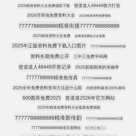
曾道道人48449致力打造
2025精准资料大全免费领取下载
2026芳草地免费资料大全
2025精准资料免费领取
7777788888888精准街接7777788888888
2025精准资料大全免费
金牌谜语网站大全免费
2025年正版资料免费下载入口图片
7777788888888888衔接
资料长期免费公开
三中三免费平码网
曾道道人48449开奖记录
2025新期期准的准确率
7777788888精准免传真
7777778888888精准
2025全年免费资料杳询方法是什么呢
内部资料最准100%准吗
600图库兔费2025
曾道道2026年官方网站
2025年精准免费资料大全最新免费领取
7777788888888精准新传剧
77777788888888888百度
7777888888888精准百度网站
大三巴三肖二二