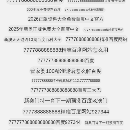
7777788888888888百度
777777888888888888百度安全等级
600图库免费资料百度
7777788888888精准管家图片
2026正版资料大全免费百度中文宫方
2025年新奥正版免费大全百度中文
7777788888888精准百度网站
7777888888888精准百度网站
新澳天天谜语10期百度百科大全
7777888888888精准百度网站怎么用
777777888888888888百度
管家婆100精准谜语怎么解百度
7777788888精准传真解析112.7777788888
777777888888888888百度三大巴
新奥门特一肖下一期预测百度老澳门
7777888888888精准百度网站927344
777777888888888888百度927344
新奥门肖下一期预测百度