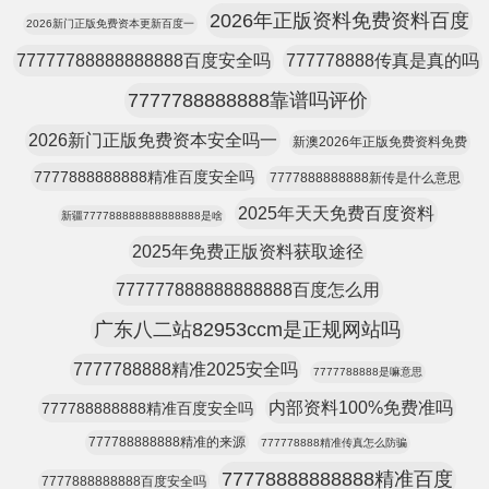
2026年正版资料免费资料百度
2026新门正版免费资本更新百度一
77777788888888888百度安全吗
777778888传真是真的吗
7777788888888靠谱吗评价
2026新门正版免费资本安全吗一
新澳2026年正版免费资料免费
7777888888888精准百度安全吗
7777888888888新传是什么意思
2025年天天免费百度资料
新疆777788888888888888是啥
2025年免费正版资料获取途径
777777888888888888百度怎么用
广东八二站82953ccm是正规网站吗
7777788888精准2025安全吗
7777788888是嘛意思
内部资料100%免费准吗
777788888888精准百度安全吗
777788888888精准的来源
777778888精准传真怎么防骗
77778888888888精准百度
7777888888888百度安全吗