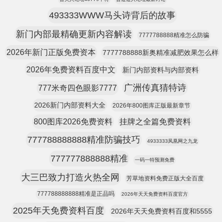
493333WWW马头诗背后的故事
新门内部最精确更新内容解读
7777788888精准怎么防骗
2026年新门正版免费资本
7777788888新奥精准减肥效果怎么样
2026年免费资料百度中文
新门内部资料与内部资料
广洲传真猜特诗
777米奇四色眼影7777
2026新门内部资料大全
2026年800图库正版最新章节
800图库2026免费资料
挂牌之全篇免费资料
777788888888精准防骗技巧
4933333凤凰网之九龙
777777888888精准
一码一特预测免费
大三巴致力打造火热全网
芳草地资料免费正版大全百度
777788888888精准是正品吗
2026年天天免费资料百度官方
2025年天免费资料百度
2026年天天免费资料百度和5555