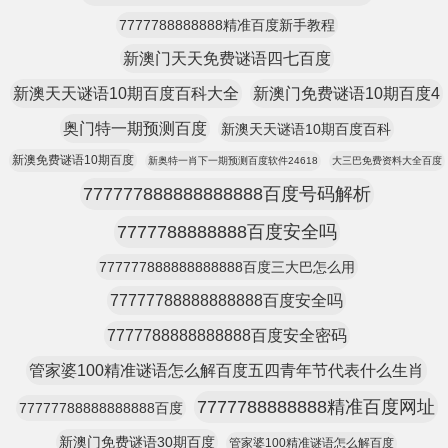
7777788888888精准百度新手教程
新澳门天天免费谜语四七百度
新澳天天谜语10期百度百科大全
新澳门免费谜语10期百度4
奥门特一期预测百度
新澳天天谜语10期百度百科
新澳免费谜语10期百度
新奥特一肖下一期预测百度软件24618
大三巴免费资料大全百度
777777888888888888百度号码解析
7777788888888百度安全吗
777777888888888888百度三大巴怎么用
77777788888888888百度安全吗
7777788888888888百度安全密码
管家婆100精准谜语怎么解百度五四青年节代表什么生肖
7777788888888精准百度网址
77777788888888888百度
新澳门免费谜语30期百度
管家婆100精准谜语怎么解百度