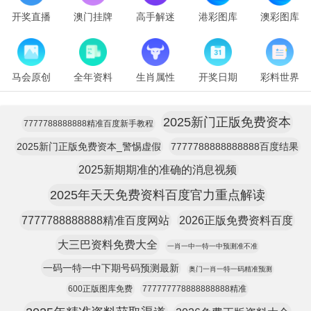
开奖直播
澳门挂牌
高手解迷
港彩图库
澳彩图库
马会原创
全年资料
生肖属性
开奖日期
彩料世界
2025新门正版免费资本
7777788888888精准百度新手教程
2025新门正版免费资本_警惕虚假
7777788888888888百度结果
2025新期期准的准确的消息视频
2025年天天免费资料百度官力重点解读
7777788888888精准百度网站
2026正版免费资料百度
大三巴资料免费大全
一肖一中一特一中预测准不准
一码一特一中下期号码预测最新
奥门一肖一特一码精准预测
600正版图库免费
777777778888888888精准