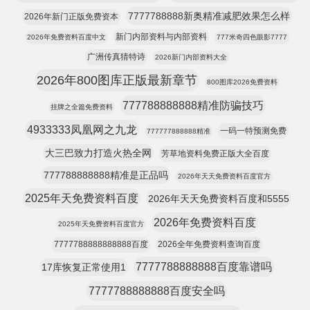
7777788888新奥精准减肥效果怎么样
2026年新门正版免费资本
新门内部资料与内部资料
2026年免费资料百度中文
777米奇四色眼影7777
广洲传真猜特诗
2026新门内部资料大全
2026年800图库正版最新章节
800图库2026免费资料
777788888888精准防骗技巧
挂牌之全篇免费资料
4933333凤凰网之九龙
一码一特预测免费
777777888888精准
大三巴致力打造火热全网
芳草地资料免费正版大全百度
777788888888精准是正品吗
2026年天天免费资料百度官方
2025年天免费资料百度
2026年天天免费资料百度和5555
2026年免费资料百度
2025年天免费资料百度官方
7777788888888888百度
2026全年免费资料查询百度
7777788888888百度靠谱吗
17库恢复正常使用1
7777788888888百度安全吗