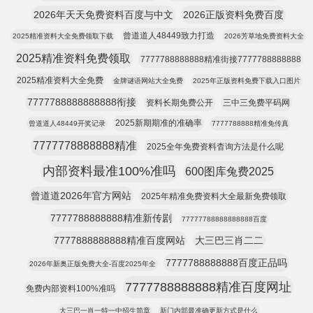
2026年天天免费资料百度与中文
2026正版资料免费百度
曾道道人48449致力打造
2025精准资料大全免费领取下载
2026芳草地免费资料大全
2025精准资料免费领取
7777788888888精准街接7777788888888
2025精准资料大全免费
金牌谜语网站大全免费
2025年正版资料免费下载入口图片
7777788888888888衔接
资料长期免费公开
三中三免费平码网
2025新期期准的准确率
曾道道人48449开奖记录
7777788888精准免传真
7777778888888精准
2025全年免费资料杳询方法是什么呢
内部资料最准100%准吗
600图库兔费2025
曾道道2026年官方网站
2025年精准免费资料大全最新免费领取
7777788888888精准新传剧
77777788888888888百度
7777888888888精准百度网站
大三巴三肖二二
7777788888888百度正品吗
2026年新奥正版免费大全-百度2025年全
7777788888888精准百度网址
免费内部资料100%准吗
大三巴一肖一特一中招生简章
新门内部最准确更新方式是什么