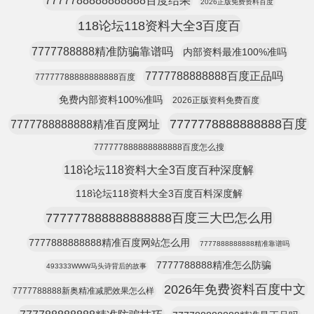
7777788888888888百度结果
2026正版免费资料百度
118论坛118资料大全3百度百
7777788888精准防骗靠谱吗
内部资料最准100%准吗
7777788888888百度正品吗
77777788888888888百度
免费内部资料100%准吗
2026正版资料免费百度
7777778888888888百度
7777788888888精准百度网址
777777888888888888百度怎么搜
118论坛118资料大全3百度百种深度解
118论坛118资料大全3百度百料深度解
777777888888888888百度三大巴怎么用
7777888888888精准百度网站怎么用
7777888888888精准靠谱吗
7777788888精准怎么防骗
493333WWW马头诗背后的故事
2026年免费资料百度中文
7777788888新奥精准减肥效果怎么样