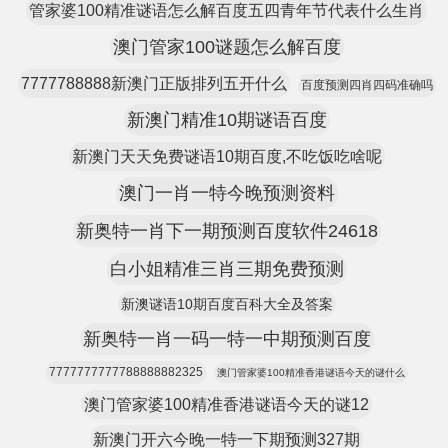
管家婆100精准谜语怎么解百度五四青年节代表什么生肖
澳门管家100谜题怎么解百度
7777788888新澳门正版排列五开什么
百度预测四肖四码准确吗
新澳门精准10期谜语百度
新澳门天天免费谜语10期百度,不吃饭吃啥呢
澳门一肖一特今晚预测资料
新奥特一肖下一期预测百度软件24618
白小姐精准三肖三期免费预测
新澳谜语10期百度百科大全及答案
新奥特一肖一码一特一中期预测百度
7777777777788888882325
澳门管家婆100精准香港谜语今天的谜什么
澳门管家婆100精准香港谜语今天的谜12
新澳门开六今晚一特一下期预测327期