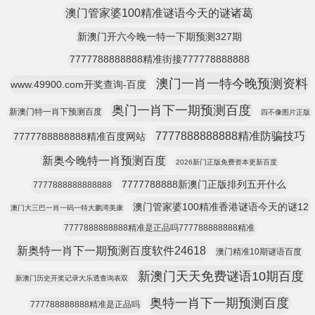
澳门管家婆100精准谜语今天的谜诸葛
新澳门开六今晚一特一下期预测327期
7777788888888精准街接777778888888
澳门一肖一特今晚预测资料
www.49900.com开奖查询-百度
奥门一肖下一期预测百度
新澳门特一肖下预测百度
四不像图片正版
7777888888888精准防骗技巧
7777788888888精准百度网站
新奥今晚特一肖预测百度
2026新门正版免费资本更新百度
7777788888新澳门正版排列五开什么
7777888888888888
澳门管家婆100精准香港谜语今天的谜12
澳门大三巴一肖一码一特大鹏湾美康
7777888888888精准是正品吗777788888888精准
新奥特一肖下一期预测百度软件24618
澳门精准10期谜语百度
新澳门天天免费谜语10期百度
新澳门历史开奖记录大乐透查询表双
奥特一肖下一期预测百度
777788888888精准是正品吗