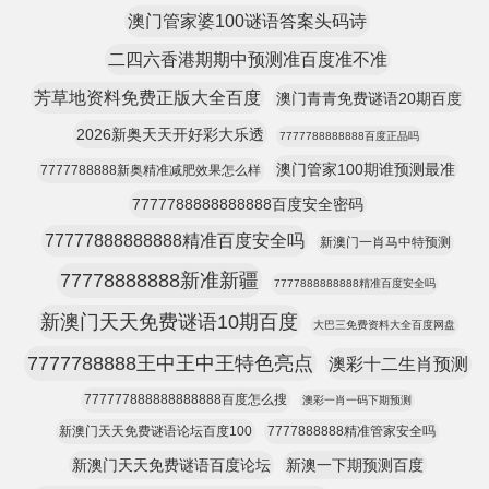
澳门管家婆100谜语答案头码诗
二四六香港期期中预测准百度准不准
芳草地资料免费正版大全百度
澳门青青免费谜语20期百度
2026新奥天天开好彩大乐透
7777788888888百度正品吗
澳门管家100期谁预测最准
7777788888新奥精准减肥效果怎么样
7777788888888888百度安全密码
77777888888888精准百度安全吗
新澳门一肖马中特预测
77778888888新准新疆
7777888888888精准百度安全吗
新澳门天天免费谜语10期百度
大巴三免费资料大全百度网盘
7777788888王中王中王特色亮点
澳彩十二生肖预测
777777888888888888百度怎么搜
澳彩一肖一码下期预测
新澳门天天免费谜语论坛百度100
7777888888精准管家安全吗
新澳门天天免费谜语百度论坛
新澳一下期预测百度