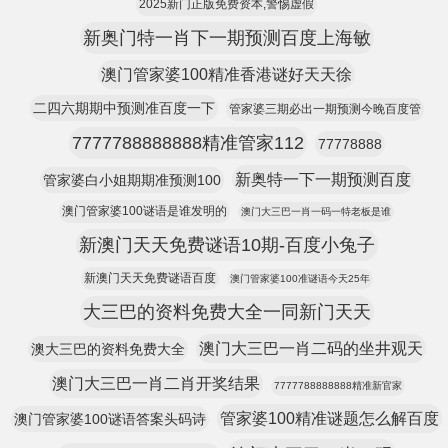
2025新门正版免费资本,警惕虚假
新奥门特一肖下一期预测百度上海敏
澳门管家婆100精准香港谜好天天徐
二四六期期中预测准百度一下
管家婆三期必出一期预测今晚百度管
7777788888888精准管家112
77778888
新奥特一下一期预测百度
管家婆白小姐期期准预测100
澳门管家婆100谜语是谁发明的
澳门大三巴一肖一码一特老板是谁
新澳门天天免费谜语10期-百度小兔子
新澳门天天免费谜语百度
澳门管家婆100准谜语今天25年
大三巴的资料免费大全一同新门天天
澳门大三巴一肖二码的坐井观天
澳大三巴的资料免费大全
澳门大三巴一肖二肖开奖结果
7777788888888精准新官家
管家婆100精准谜题怎么解百度
澳门管家婆100谜语答案头码诗