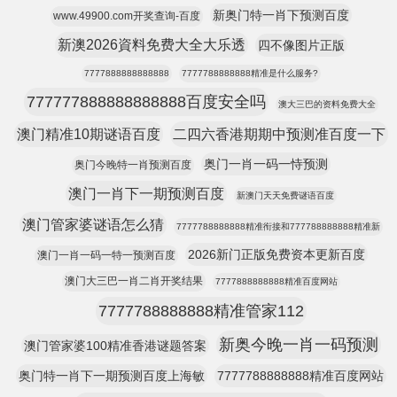
新奥门特一肖下预测百度
www.49900.com开奖查询-百度
新澳2026資料免费大全大乐透
四不像图片正版
7777888888888888
7777788888888精准是什么服务?
777777888888888888百度安全吗
澳大三巴的资料免费大全
澳门精准10期谜语百度
二四六香港期期中预测准百度一下
奥门一肖一码一恃预测
奥门今晚特一肖预测百度
澳门一肖下一期预测百度
新澳门天天免费谜语百度
澳门管家婆谜语怎么猜
7777788888888精准衔接和777788888888精准新
2026新门正版免费资本更新百度
澳门一肖一码一特一预测百度
澳门大三巴一肖二肖开奖结果
7777888888888精准百度网站
7777788888888精准管家112
新奥今晚一肖一码预测
澳门管家婆100精准香港谜题答案
奥门特一肖下一期预测百度上海敏
7777788888888精准百度网站