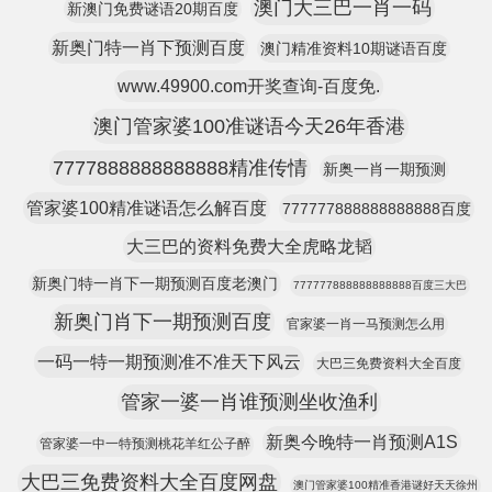
澳门大三巴一肖一码
新澳门免费谜语20期百度
新奥门特一肖下预测百度
澳门精准资料10期谜语百度
www.49900.com开奖查询-百度免.
澳门管家婆100准谜语今天26年香港
7777888888888888精准传情
新奥一肖一期预测
管家婆100精准谜语怎么解百度
777777888888888888百度
大三巴的资料免费大全虎略龙韬
新奥门特一肖下一期预测百度老澳门
777777888888888888百度三大巴
新奥门肖下一期预测百度
官家婆一肖一马预测怎么用
一码一特一期预测准不准天下风云
大巴三免费资料大全百度
管家一婆一肖谁预测坐收渔利
新奥今晚特一肖预测A1S
管家婆一中一特预测桃花羊红公子醉
大巴三免费资料大全百度网盘
澳门管家婆100精准香港谜好天天徐州