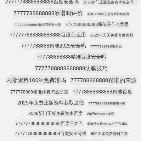
77777788888888888百度安全吗
2026新门正版免费资本安全吗一
7777788888888靠谱吗评价
新澳2026年正版免费资料免费
7777888888888新传是什么意思
7777888888888精准百度安全吗
777777888888888888百度怎么用
2025年天天免费百度资料
7777788888精准2025安全吗
7777788888是嘛意思
777788888888精准百度安全吗
7777788888888888防骗技巧
内部资料100%免费准吗
777788888888精准的来源
77778888888888精准百度
777778888精准传真怎么防骗
2025年免费正版资料获取途径
7777888888888来电干嘛
2026新门正版免费资本百度
内部资料100%准吗
777777888888888888百度三大巴
新奥特今晚9点30分开号有吗
777777888888888888百度安全等级
600图库免费资料百度