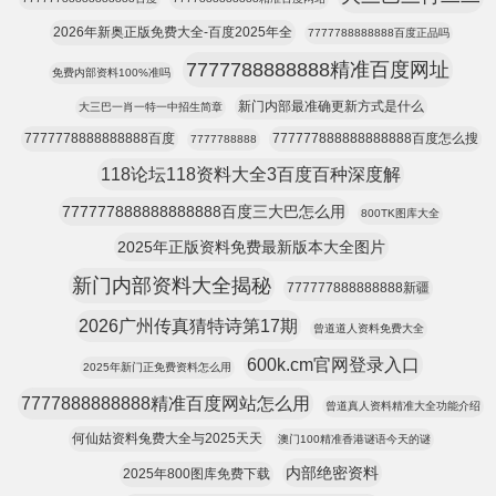
2026年新奥正版免费大全-百度2025年全
7777788888888百度正品吗
7777788888888精准百度网址
免费内部资料100%准吗
新门内部最准确更新方式是什么
大三巴一肖一特一中招生简章
7777778888888888百度
777777888888888888百度怎么搜
7777788888
118论坛118资料大全3百度百种深度解
777777888888888888百度三大巴怎么用
800TK图库大全
2025年正版资料免费最新版本大全图片
新门内部资料大全揭秘
777777888888888新疆
2026广州传真猜特诗第17期
曾道道人资料免费大全
600k.cm官网登录入口
2025年新门正免费资料怎么用
7777888888888精准百度网站怎么用
曾道真人资料精准大全功能介绍
何仙姑资料兔费大全与2025天天
澳门100精准香港谜语今天的谜
内部绝密资料
2025年800图库免费下载