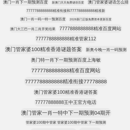
澳门一肖下一期预测百度
澳门管家婆谜语怎么猜
新澳门天天免费谜语百度
7777788888888精准衔接和777788888888精准新
澳门一肖一码一特一预测百度
2026新门正版免费资本更新百度
7777888888888精准百度网站
澳门大三巴一肖二肖开奖结果
7777788888888精准管家112
澳门管家婆100精准香港谜题答案
新奥今晚一肖一码预测
奥门特一肖下一期预测百度上海敏
7777788888888精准百度网站
7777788888888精准衔接77778888
澳门管家婆100精准香港谜答案
77777888888王中王官方电话
澳门管家一肖一特中下一期预测04期开
管家婆100期中管家 管家婆100期中管家 下一期预测