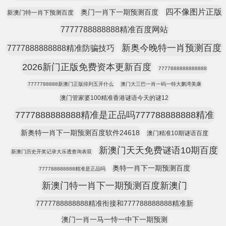
四不像图片正版
奥门一肖下一期预测百度
新澳门特一肖下预测百度
7777788888888精准百度网站
新奥今晚特一肖预测百度
7777888888888精准防骗技巧
2026新门正版免费资本更新百度
7777888888888888
7777788888新澳门正版排列五开什么
澳门大三巴一肖一码一特大鹏湾美康
澳门管家婆100精准香港谜语今天的谜12
7777888888888精准是正品吗777788888888精准
新奥特一肖下一期预测百度软件24618
澳门精准10期谜语百度
新澳门天天免费谜语10期百度
新澳门历史开奖记录大乐透查询表双
奥特一肖下一期预测百度
777788888888精准是正品吗
新澳门特一肖下一期预测百度新澳门
7777788888888精准衔接和777788888888精准新
澳门一肖一马一恃一中下一期预测