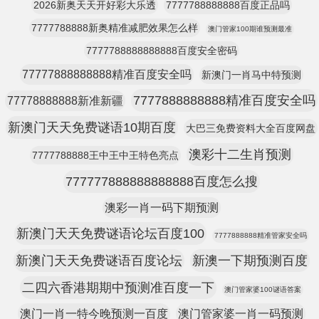
2026新奥天天开好彩大乐透
7777788888888百度正品吗
7777788888新奥精准减肥效果怎么样
澳门管家100期谁预测最准
7777788888888888百度安全密码
77777888888888精准百度安全吗
新澳门一肖马中特预测
7777888888888精准百度安全吗
77778888888新准新疆
新澳门天天免费谜语10期百度
大巴三免费资料大全百度网盘
澳彩十二生肖预测
7777788888王中王中王特色亮点
777777888888888888百度怎么搜
澳彩一肖一码下期预测
新澳门天天免费谜语论坛百度100
7777888888精准管家安全吗
新澳门天天免费谜语百度论坛
新澳一下期预测百度
二四六香港期期中预测准百度一下
澳门管家婆100谜语答案
澳门一肖一特今晚预测一百度
澳门管家婆一肖一码预测