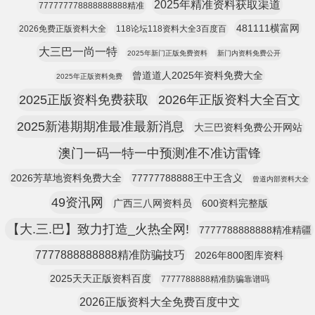
2025年精准资料获取渠道
777777778888888888精准
481111横富网
2026免费正版资料大全
118论坛118资料大全3百度百
大三巴一尚一特
2025年新门正版免费资料
新门内资料免费公开
曾道道人2025年资料免费大全
2025年正版资料免费
2025正版资料免费获取
2026年正版资料大全百文
2025新港期期准最准最新消息
大三巴资料免费公开网站
澳门一码一特一中预测准不准访雷锋
2026芳草地资料免费大全
77777788888王中王含义
曾道内部资料大全
49资汛网
广西三八网资料员
600资料完整版
【大.三.巴】致力打造_火热全网!
7777788888888精准精疆
7777888888888精准防骗技巧
2026年800图库资料
2025天天正版资料百度
7777788888精准防骗靠谱吗
2026正版资料大全免费百度中文