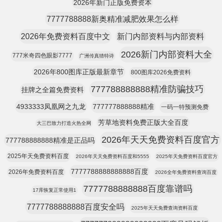
2026年新门正版免费资本
7777788888新奥精准减肥效果怎么样
2026年免费资料百度中文
新门内部资料与内部资料
2026新门内部资料大全
777米奇四色眼影7777
广洲传真猜特诗
2026年800图库正版最新章节
800图库2026免费资料
777788888888精准防骗技巧
挂牌之全篇免费资料
4933333凤凰网之九龙
777777888888精准
一码一特预测免费
芳草地资料免费正版大全百度
大三巴致力打造火热全网
2026年天天免费资料百度官方
777788888888精准是正品吗
2025年天免费资料百度
2026年天天免费资料百度和5555
2025年天免费资料百度官方
7777788888888888百度
2026年免费资料百度
2026全年免费资料查询百度
7777788888888百度靠谱吗
17库恢复正常使用1
7777788888888百度安全吗
2025年天天免费查询资料百度