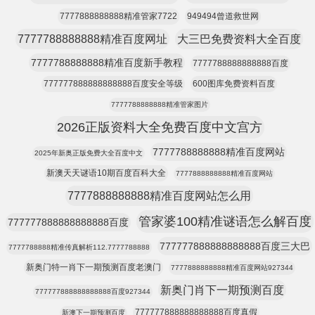
7777888888888精准管家7722
949494曾道救世网
7777788888888精准百度网址
大三巴免费资料大全百度
7777788888888精准百度新手教程
7777788888888888百度
777777888888888888百度安全等级
600图库免费资料百度
7777788888888精准管家图片
2026正版资料大全免费百度中文宫方
7777788888888精准百度网站
2025年新奥正版免费大全百度中文
新澳天天谜语10期百度百科大全
7777888888888精准百度网站
7777888888888精准百度网站怎么用
管家婆100精准谜语怎么解百度
777777888888888888百度
777777888888888888百度三大巴
7777788888精准传真解析112.7777788888
新奥门特一肖下一期预测百度老澳门
7777888888888精准百度网站927344
新奥门肖下一期预测百度
777777888888888888百度927344
777777888888888888百度真假
新澳下一期预测百度