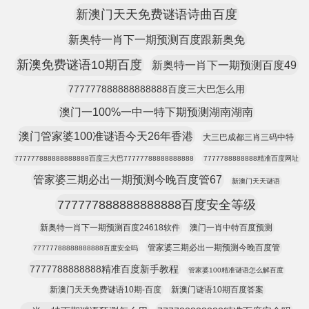
新澳门天天免费谜语诗曲百度
新奥特一肖下一期预测百度跟新奥免
新澳免费谜语10期百度
新奥特一肖下一期预测百度49
777777888888888888百度三大巴怎么用
澳门一100%一中一特下期预测湖南湖南
澳门管家婆100准谜语今天26年香港
大三巴成都三肖三码中特
777777888888888888百度三大巴77777788888888888
7777788888888精准百度网址
管家婆三期必出一期预测今晚百度管67
新澳门天天谜语
777777888888888888百度安全等级
新奥特一肖下一期预测百度24618软件
澳门一肖中特百度预测
管家婆三期必出一期预测今晚百度管
77777788888888888百度安全吗
7777788888888精准百度新手教程
管家婆100精准谜语怎么解百度
新澳门天天免费谜语10期-百度
新澳门谜语10期百度答案