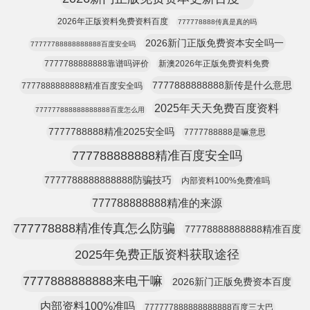
2026年正版资料免费资料百度
777778888传真是真的吗
2026新门正版免费资本安全吗一
77777788888888888百度安全吗
7777788888888靠谱吗评价
新澳2026年正版免费资料免费
7777888888888新传是什么意思
7777888888888精准百度安全吗
2025年天天免费百度资料
777777888888888888百度怎么用
7777788888精准2025安全吗
7777788888是嘛意思
777788888888精准百度安全吗
7777788888888888防骗技巧
内部资料100%免费准吗
777788888888精准的来源
777778888精准传真怎么防骗
77778888888888精准百度
2025年免费正版资料获取途径
7777888888888来电干嘛
2026新门正版免费资本百度
内部资料100%准吗
777777888888888888百度三大巴