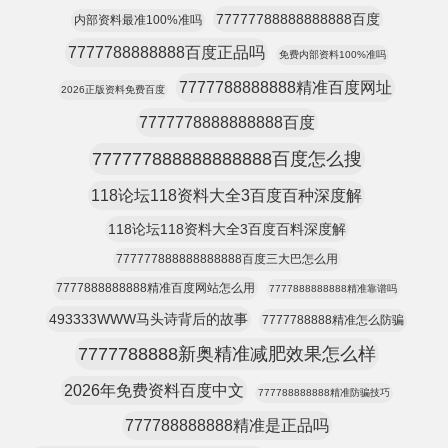
77777788888888888百度
内部资料最准100%准吗
7777788888888百度正品吗
免费内部资料100%准吗
7777788888888精准百度网址
2026正版资料免费百度
7777778888888888百度
777777888888888888百度怎么搜
118论坛118资料大全3百度百种深度解
118论坛118资料大全3百度百料深度解
777777888888888888百度三大巴怎么用
7777888888888精准百度网站怎么用
7777888888888精准靠谱吗
493333WWW马头诗背后的故事
7777788888精准怎么防骗
7777788888新奥精准减肥效果怎么样
2026年免费资料百度中文
777788888888精准防骗技巧
777788888888精准是正品吗