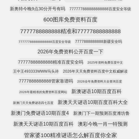
新奥特今晚9点30分开号有吗
777777888888888888百度安全等级
600图库免费资料百度
7777788888888精准和77777888888888
7777888888888新疆安全吗
777777888888888888百度安全等级
2026年免费资料公开百度一下
77777888888888精准百度安全吗
2025年资料免费百度中文
王中王493333WWW马头诗
2026年天天免费资料百度中文权威解读
7777888888888管家靠谱吗
2026全年免费资料大全查询百度
新澳谜语10期百度百科
2026年最精准的免费资料百度网站
新澳天天谜语10期百度百科大全
新澳门天天免费谜语四七百度
新澳门免费谜语10期百度4
新澳门下一期预测百度潍坊鲁
新澳天天谜语10期百度百科
澳彩今晚一肖一特预测
管家婆100精准谜语怎么解百度你全家