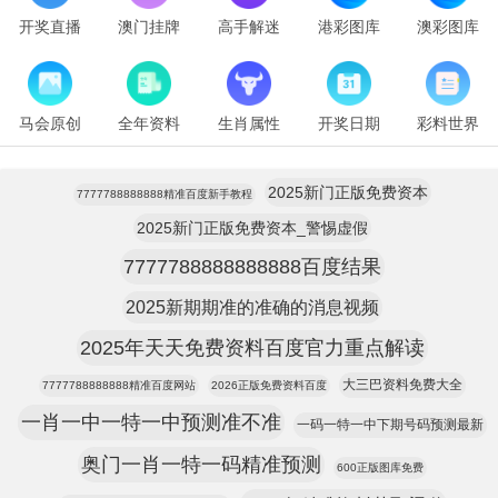
开奖直播
澳门挂牌
高手解迷
港彩图库
澳彩图库
马会原创
全年资料
生肖属性
开奖日期
彩料世界
2025新门正版免费资本
7777788888888精准百度新手教程
2025新门正版免费资本_警惕虚假
7777788888888888百度结果
2025新期期准的准确的消息视频
2025年天天免费资料百度官力重点解读
大三巴资料免费大全
7777788888888精准百度网站
2026正版免费资料百度
一肖一中一特一中预测准不准
一码一特一中下期号码预测最新
奥门一肖一特一码精准预测
600正版图库免费