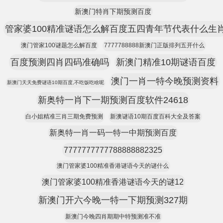
新澳门特肖下期预测百度
管家婆100精准谜语怎么解百度五四青年节代表什么生
澳门管家100谜题怎么解百度
7777788888新澳门正版排列五开什么
百度预测四肖四码准确吗
新澳门精准10期谜语百度
澳门一肖一特今晚预测资料
新澳门天天免费谜语10期百度,不吃饭吃啥呢
新奥特一肖下一期预测百度软件24618
白小姐精准三肖三期免费预测
新澳谜语10期百度百科大全及答案
新奥特一肖一码一特一中期预测百度
7777777777788888882325
澳门管家婆100精准香港谜语今天的谜什么
澳门管家婆100精准香港谜语今天的谜12
新澳门开六今晚一特一下期预测327期
新澳门今晚四肖期期中特预测准不准