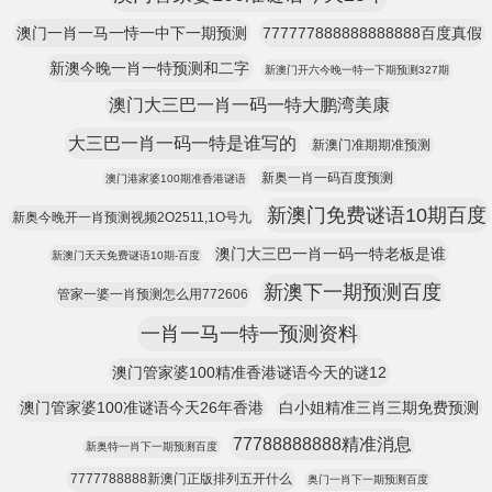
澳门一肖一马一恃一中下一期预测
777777888888888888百度真假
新澳今晚一肖一特预测和二字
新澳门开六今晚一特一下期预测327期
澳门大三巴一肖一码一特大鹏湾美康
大三巴一肖一码一特是谁写的
新澳门准期期准预测
新奥一肖一码百度预测
澳门港家婆100期准香港谜语
新澳门免费谜语10期百度
新奥今晚开一肖预测视频2O2511,1O号九
澳门大三巴一肖一码一特老板是谁
新澳门天天免费谜语10期-百度
新澳下一期预测百度
管家一婆一肖预测怎么用772606
一肖一马一特一预测资料
澳门管家婆100精准香港谜语今天的谜12
澳门管家婆100准谜语今天26年香港
白小姐精准三肖三期免费预测
77788888888精准消息
新奥特一肖下一期预测百度
7777788888新澳门正版排列五开什么
奥门一肖下一期预测百度