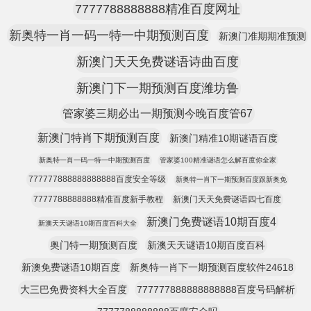
7777788888888精准百度网址
新奥特一肖一码一特一中期预测百度
新澳门准期期准预测
新澳门天天免费谜语诗曲百度
新澳门下一期预测百度潍坊鲁
管家婆三期必出一期预测今晚百度管67
新澳门特肖下期预测百度
新澳门精准10期谜语百度
新奥特一肖一码一特一中期预测百度
管家婆100精准谜语怎么解百度你全家
777777888888888888百度安全等级
新奥特一肖下一期预测百度跟新奥免
7777788888888精准百度新手教程
新澳门天天免费谜语四七百度
新澳门免费谜语10期百度4
新澳天天谜语10期百度百科大全
奥门特一期预测百度
新澳天天谜语10期百度百科
新澳免费谜语10期百度
新奥特一肖下一期预测百度软件24618
大三巴免费资料大全百度
777777888888888888百度号码解析