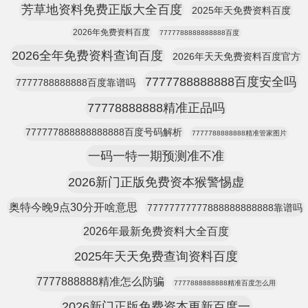
芳草地资料免费正版大全百度
2025年天免费资料百度
2026年免费资料百度
7777788888888888百度
2026全年免费资料查询百度
2026年天天免费资料百度官方
7777788888888百度安全吗
7777788888888百度靠谱吗
77778888888精准正品吗
777777888888888888百度号码解析
7777788888888精准管家图片
一码一特一期预测准不准
2026新门正版免费资本猴警惕虚
奥特今晚9点30分开啥意思
77777777777888888888888靠谱吗
2026年最新免费资料大全百度
2025年天天免费查询资料百度
7777888888精准怎么防骗
7777888888888精准百度怎么用
2026新门正版免费资本更新百度一