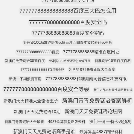
7777788888888百度安全吗
777777888888888888百度三大巴怎么用
77777788888888888百度安全吗
7777788888888888百度安全密码
管家婆100精准谜语怎么解百度五四青年节代表什么生肖
7777788888888精准百度网址
77777788888888888百度
新澳门免费谜语30期百度
新澳谜语10期百度百科
管家婆100精准谜语怎么解百度
芳草地资料免费正版大全百度
7777788888888888百度安全吗
7777888888888精准湖南同普信息科技有限
新澳一下期预测百度
777777888888888888百度安全等级
新门内部资料最准确更新方式
新澳门青青免费谜语答案解析
新澳门天天精准大全谜语王子
新澳门天天免费谜语论坛图
新澳门天天免费谜语10期
澳门一肖一特今晚预测
新澳门青青谜语大全最新
4987铁算算盘正版资料
新澳门天天免费谜语高手是谁
铁算算盘4887内部资料