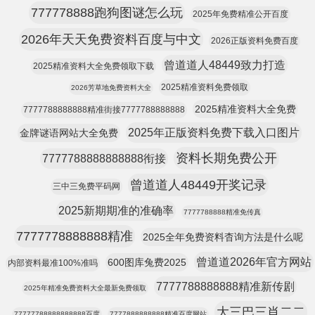
777778888跑狗图谜怎么玩
2025年免费精准公开百度
2026年天天免费资料百度与中文
2026正版资料免费百度
曾道道人48449致力打造
2025精准资料大全免费领取下载
2025精准资料免费领取
2026芳草地免费资料大全
2025精准资料大全免费
7777788888888精准街接7777788888888
2025年正版资料免费下载入口图片
金牌谜语网站大全免费
资料长期免费公开
7777788888888888衔接
曾道道人48449开奖记录
三中三免费平码网
2025新期期准的准确率
7777788888精准免传真
7777778888888精准
2025全年免费资料杳询方法是什么呢
曾道道2026年官方网站
600图库兔费2025
内部资料最准100%准吗
7777788888888精准新传剧
2025年精准免费资料大全最新免费领取
大三巴三肖二二
77777788888888888百度
7777888888888精准百度网站