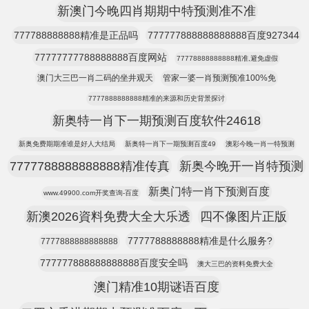
新澳门今晚四肖期期中特预测准不准
777788888888精准是正品吗
777777888888888888百度927344
77777777788888888百度网站
77778888888888精准,避免虚假
澳门大三巴一肖二码的坐井观天
管家一婆一肖预测预准100%免
7777888888888精准的来源和历史背景探讨
新奥特一肖下一期预测百度软件24618
新奥免费期期准谁是好人大结局
新奥特一肖下一期预测百度49
澳彩今晚一肖一特预测
7777788888888888精准传真
新奥今晚开一肖特预测
新奥门特一肖下预测百度
www.49900.com开奖查询-百度
新澳2026資料免费大全大乐透
四不像图片正版
7777788888888精准是什么服务?
7777888888888888
777777888888888888百度安全吗
澳大三巴的资料免费大全
澳门精准10期谜语百度