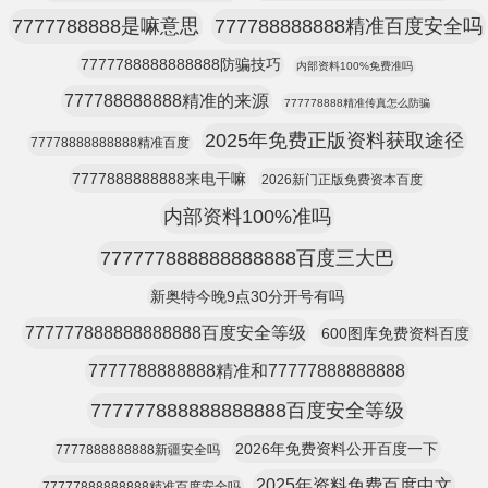
7777788888是嘛意思
777788888888精准百度安全吗
7777788888888888防骗技巧
内部资料100%免费准吗
777788888888精准的来源
777778888精准传真怎么防骗
2025年免费正版资料获取途径
77778888888888精准百度
7777888888888来电干嘛
2026新门正版免费资本百度
内部资料100%准吗
777777888888888888百度三大巴
新奥特今晚9点30分开号有吗
777777888888888888百度安全等级
600图库免费资料百度
7777788888888精准和77777888888888
777777888888888888百度安全等级
2026年免费资料公开百度一下
7777888888888新疆安全吗
2025年资料免费百度中文
77777888888888精准百度安全吗