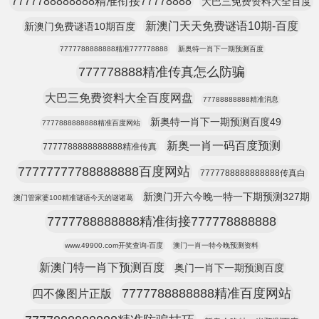
7777788888888精准衔接77778888
大巴三免费资料大全百度
新澳门天天免费谜语10期-百度
新澳门免费谜语10期百度
7777788888888精准777778888
新奥特一肖下一期预测百度
777778888精准传真怎么防骗
大巴三免费资料大全百度网盘
77788888888精准消息
新奥特一肖下一期预测百度49
7777888888888精准百度网站
新奥一肖一码百度预测
7777788888888888精准传真
77777777788888888百度网站
7777788888888888传真白
新澳门开六今晚一特一下期预测327期
澳门管家婆100精准谜语今天的谜诸葛
7777788888888精准街接777778888888
www.49900.com开奖查询-百度
澳门一肖一特今晚预测资料
新澳门特一肖下预测百度
奥门一肖下一期预测百度
7777788888888精准百度网站
四不像图片正版