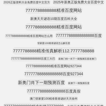
2025年新奥正版免费大全百度中文
2026正版资料大全免费百度中文宫方
7777788888888精准百度网站
新澳天天谜语10期百度百科大全
7777888888888精准百度网站
777777888888888888百度
7777888888888精准百度网站怎么用
管家婆100精准谜语怎么解百度
7777788888精准传真解析112.7777788888
777777888888888888百度三大巴
新奥门特一肖下一期预测百度老澳门
7777888888888精准百度网站927344
777777888888888888百度927344
新奥门肖下一期预测百度
新澳下一期预测百度
777777888888888888百度真假
澳门管家婆100精准香港谜好天天徐州