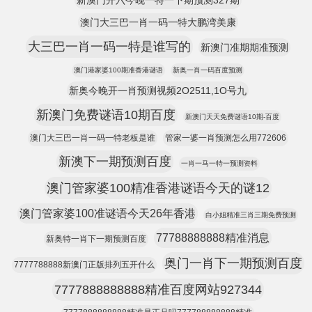
新澳门开六今晚一特一下期预测327期
澳门大三巴一肖一码一特大鹏湾美康
大三巴一肖一码一特是谁写的
新澳门准期期准预测
澳门港家婆100期准香港谜语
新奥一肖一码百度预测
新奥今晚开一肖预测视频2O2511,1O号九
新澳门免费谜语10期百度
新澳门天天免费谜语10期-百度
澳门大三巴一肖一码一特老板是谁
管家一婆一肖预测怎么用772606
新澳下一期预测百度
一肖一马一特一预测资料
澳门管家婆100精准香港谜语今天的谜12
澳门管家婆100准谜语今天26年香港
白小姐精准三肖三期免费预测
77788888888精准消息
新奥特一肖下一期预测百度
奥门一肖下一期预测百度
7777788888新澳门正版排列五开什么
7777888888888精准百度网站927344