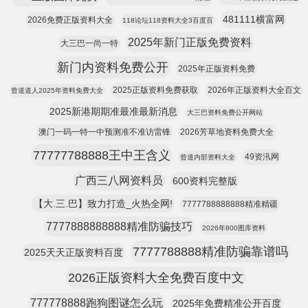
481111横富网
2026免费正版资料大全
118论坛118资料大全3百度百
2025年新门正版免费资料
大三巴一尚一特
新门内资料免费公开
2025年正版资料免费
2025正版资料免费获取
2026年正版资料大全百文
曾道道人2025年资料免费大全
2025新港期期准最准最新消息
大三巴资料免费公开网站
澳门一码一特一中预测准不准访雷锋
2026芳草地资料免费大全
77777788888王中王含义
49资汛网
曾道内部资料大全
广西三八网资料员
600资料完整版
【大.三.巴】致力打造_火热全网!
7777788888888精准精疆
7777888888888精准防骗技巧
2026年800图库资料
7777788888精准防骗靠谱吗
2025天天正版资料百度
2026正版资料大全免费百度中文
777778888跑狗图谜怎么玩
2025年免费精准公开百度