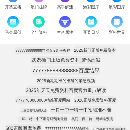
开奖直播
澳门挂牌
高手解迷
港彩图库
澳彩图库
马会原创
全年资料
生肖属性
开奖日期
彩料世界
2025新门正版免费资本
7777788888888精准百度新手教程
2025新门正版免费资本_警惕虚假
7777788888888888百度结果
2025新期期准的准确的消息视频
2025年天天免费资料百度官力重点解读
7777788888888精准百度网站
2026正版免费资料百度
一肖一中一特一中预测准不准
大三巴资料免费大全
一码一特一中下期号码预测最新
奥门一肖一特一码精准预测
600正版图库免费
777777778888888888精准
2025年精准资料获取渠道