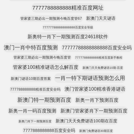
7777788888888精准百度网址
新澳门天天谜语
管家婆三期必出一期预测今晚百度管67
777777888888888888百度安全等级
新奥特一肖下一期预测百度24618软件
澳门一肖中特百度预测
77777788888888888百度安全吗
管家婆三期必出一期预测今晚百度管
7777788888888精准百度新手教程
管家婆100精准谜语怎么解百度
新澳门天天免费谜语10期-百度
一肖一特下期谜语预测怎么用
新澳门谜语10期百度答案
澳门管家婆100精准香港谜语
777788888888精准百度安全吗
新澳门特一期预测百度
新奥一肖下预测百度
新奥一肖一码百度预测
新澳门管家婆肖下一期预测百度
新澳门天天免费谜语100期在百度
新奥门肖下一期预测百度
7777888888888百度安全吗
新澳门免费谜语30期百度