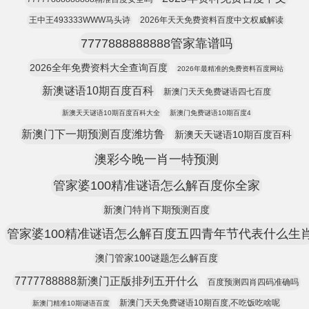
王中王493333WWW马头诗
2026年天天免费资料百度中文权威解读
7777888888888管家靠谱吗
2026全年免费资料大全查询百度
2026年最精准的免费资料百度网站
新澳谜语10期百度百科
新澳门天天免费谜语四七百度
新澳天天谜语10期百度百科大全
新澳门免费谜语10期百度4
新澳门下一期预测百度潍坊鲁
新澳天天谜语10期百度百科
澳彩今晚一肖一特预测
管家婆100精准谜语怎么解百度你全家
新澳门特肖下期预测百度
管家婆100精准谜语怎么解百度五四青年节代表什么生
澳门管家100谜题怎么解百度
7777788888新澳门正版排列五开什么
百度预测四肖四码准确吗
新澳门天天免费谜语10期百度,不吃饭吃啥呢
新澳门精准10期谜语百度