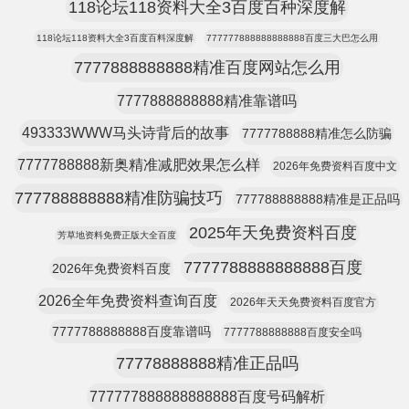
118论坛118资料大全3百度百种深度解
118论坛118资料大全3百度百料深度解
777777888888888888百度三大巴怎么用
7777888888888精准百度网站怎么用
7777888888888精准靠谱吗
493333WWW马头诗背后的故事
7777788888精准怎么防骗
7777788888新奥精准减肥效果怎么样
2026年免费资料百度中文
777788888888精准防骗技巧
777788888888精准是正品吗
2025年天免费资料百度
芳草地资料免费正版大全百度
7777788888888888百度
2026年免费资料百度
2026全年免费资料查询百度
2026年天天免费资料百度官方
7777788888888百度靠谱吗
7777788888888百度安全吗
77778888888精准正品吗
777777888888888888百度号码解析