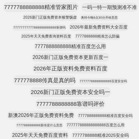
7777788888888精准管家图片
一码一特一期预测准不准
2026新门正版免费资本猴警惕虚
奥特今晚9点30分开啥意思
2026年最新免费资料大全百度
77777777777888888888888靠谱吗
2025年天天免费查询资料百度
7777888888精准怎么防骗
7777888888888精准百度怎么用
2026新门正版免费资本更新百度一
2026年正版资料免费资料百度
777778888传真是真的吗
77777788888888888百度安全吗
2026新门正版免费资本安全吗一
7777788888888靠谱吗评价
新澳2026年正版免费资料免费
7777888888888精准百度安全吗
777777888888888888百度怎么用
7777888888888新传是什么意思
2025年天天免费百度资料
7777788888精准2025安全吗