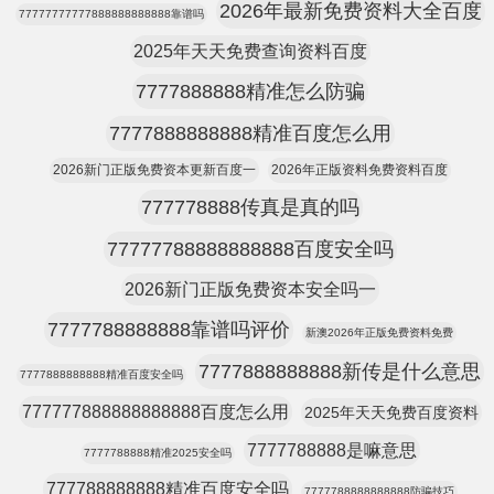
2026年最新免费资料大全百度
77777777777888888888888靠谱吗
2025年天天免费查询资料百度
7777888888精准怎么防骗
7777888888888精准百度怎么用
2026新门正版免费资本更新百度一
2026年正版资料免费资料百度
777778888传真是真的吗
77777788888888888百度安全吗
2026新门正版免费资本安全吗一
7777788888888靠谱吗评价
新澳2026年正版免费资料免费
7777888888888新传是什么意思
7777888888888精准百度安全吗
777777888888888888百度怎么用
2025年天天免费百度资料
7777788888是嘛意思
7777788888精准2025安全吗
777788888888精准百度安全吗
7777788888888888防骗技巧