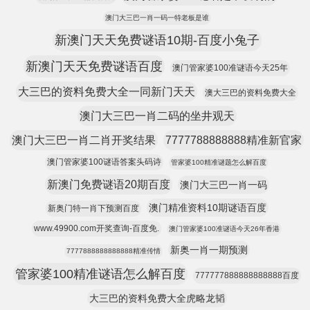
澳门大三巴一肖一码一特老板是谁
新澳门天天免费谜语10期-百度小兔子
新澳门天天免费谜语百度
澳门管家婆100准谜语今天25年
大三巴的资料免费大全一同新门天天
澳大三巴的资料免费大全
澳门大三巴一肖二码的坐井观天
澳门大三巴一肖二肖开奖结果
7777788888888精准新官家
澳门管家婆100谜语答案头码诗
管家婆100精准谜题怎么解百度
新澳门免费谜语20期百度
澳门大三巴一肖一码
澳门精准资料10期谜语百度
新奥门特一肖下预测百度
www.49900.com开奖查询-百度免.
澳门管家婆100准谜语今天26年香港
新奥一肖一期预测
7777888888888888精准传情
管家婆100精准谜语怎么解百度
777777888888888888百度
大三巴的资料免费大全虎略龙韬