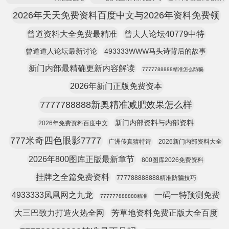
2026年天天免费资料百度中文与2026年资料免费领
曾道资料大全免费最精准
曾夫人论坛40779中特
曾道道人论坛最新讨论
493333WWW马头诗背后的故事
新门内部最精确更新内容解读
7777788888精准怎么防骗
2026年新门正版免费资本
7777788888新奥精准减肥效果怎么样
新门内部资料与内部资料
2026年免费资料百度中文
777米奇四色眼影7777
广洲传真猜特诗
2026新门内部资料大全
2026年800图库正版最新章节
800图库2026免费资料
挂牌之全篇免费资料
777788888888精准防骗技巧
4933333凤凰网之九龙
一码一特预测免费
777777888888精准
大三巴致力打造火热全网
芳草地资料免费正版大全百度