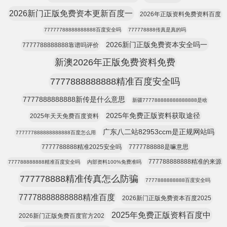
2026新门正版免费资本更新百度一
2026年正版资料免费资料百度
77777788888888888百度安全吗
777778888传真是真的吗
2026新门正版免费资本安全吗一
7777788888888靠谱吗评价
新澳2026年正版免费资料免费
7777888888888精准百度安全吗
7777888888888新传是什么意思
新疆777788888888888888是啥
2025年免费正版资料获取途径
2025年天天免费百度资料
广东八二站82953ccm是正规网站吗
777777888888888888百度怎么用
7777788888精准2025安全吗
7777788888是嘛意思
777788888888精准的来源
777788888888精准百度安全吗
内部资料100%免费准吗
777778888精准传真怎么防骗
7777888888888百度安全吗
77778888888888精准百度
2026新门正版免费资本百度2025
2025年免费正版资料百度中
2026新门正版免费百度官方202