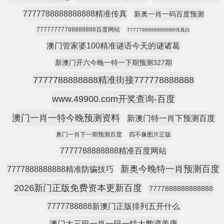
7777788888888888精准传真
新奥一肖一码百度预测
77777777788888888百度网站
7777788888888888传真白
澳门管家婆100精准谜语今天的谜诸葛
新澳门开六今晚一特一下期预测327期
7777788888888精准街接777778888888
www.49900.com开奖查询-百度
澳门一肖一特今晚预测资料
新澳门特一肖下预测百度
奥门一肖下一期预测百度
四不像图片正版
7777788888888精准百度网站
新奥今晚特一肖预测百度
7777888888888精准防骗技巧
2026新门正版免费资本更新百度
7777888888888888
7777788888新澳门正版排列五开什么
澳门大三巴一肖一码一特大鹏湾美康