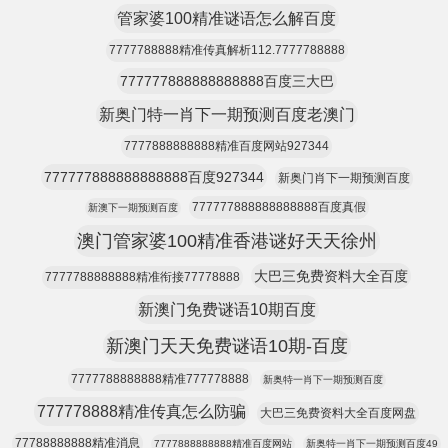
管家婆100精准谜语怎么解百度
7777788888精准传真解析112.7777788888
777777888888888888百度三大巴
新奥门特一肖下一期预测百度老澳门
7777888888888精准百度网站927344
777777888888888888百度927344
新奥门肖下一期预测百度
777777888888888888百度真假
新澳下一期预测百度
澳门管家婆100精准香港谜好天天徐州
大巴三免费资料大全百度
7777788888888精准衔接77778888
新澳门免费谜语10期百度
新澳门天天免费谜语10期-百度
7777788888888精准777778888
新奥特一肖下一期预测百度
777778888精准传真怎么防骗
大巴三免费资料大全百度网盘
77788888888精准消息
7777888888888精准百度网站
新奥特一肖下一期预测百度49