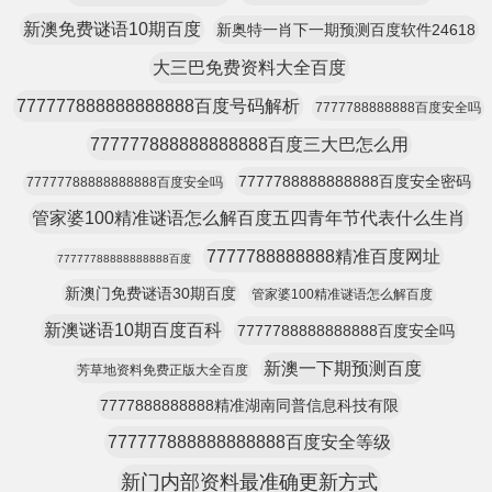
新澳免费谜语10期百度
新奥特一肖下一期预测百度软件24618
大三巴免费资料大全百度
777777888888888888百度号码解析
7777788888888百度安全吗
777777888888888888百度三大巴怎么用
7777788888888888百度安全密码
77777788888888888百度安全吗
管家婆100精准谜语怎么解百度五四青年节代表什么生肖
7777788888888精准百度网址
77777788888888888百度
新澳门免费谜语30期百度
管家婆100精准谜语怎么解百度
新澳谜语10期百度百科
7777788888888888百度安全吗
新澳一下期预测百度
芳草地资料免费正版大全百度
7777888888888精准湖南同普信息科技有限
777777888888888888百度安全等级
新门内部资料最准确更新方式