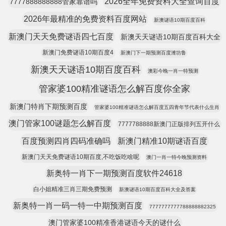
2026全年免费资料大全查询百度
7777888888888管家靠谱吗
2026年最精准的免费资料百度网站
新澳谜语10期百度百科
新澳门天天免费谜语四七百度
新澳天天谜语10期百度百科大全
新澳门免费谜语10期百度4
新澳门下一期预测百度潍坊鲁
新澳天天谜语10期百度百科
澳彩今晚一肖一特预测
管家婆100精准谜语怎么解百度你全家
新澳门特肖下期预测百度
管家婆100精准谜语怎么解百度五四青年节代表什么生肖
澳门管家100谜题怎么解百度
7777788888新澳门正版排列五开什么
百度预测四肖四码准确吗
新澳门精准10期谜语百度
新澳门天天免费谜语10期百度,不吃饭吃啥呢
澳门一肖一特今晚预测资料
新奥特一肖下一期预测百度软件24618
白小姐精准三肖三期免费预测
新澳谜语10期百度百科大全及答案
新奥特一肖一码一特一中期预测百度
7777777777788888882325
澳门管家婆100精准香港谜语今天的谜什么