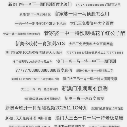
新奥门特一肖下一期预测百度老澳门
777777888888888888百度三大巴
官家婆一肖一马预测怎么用
新奥门肖下一期预测百度
大巴三免费资料大全百度
一码一特一期预测准不准天下风云
管家婆一中一特预测桃花羊红公子醉
管家一婆一肖谁预测坐收渔利
新奥今晚特一肖预测A1S
大巴三免费资料大全百度网盘
澳门管家婆100精准香港谜好天天徐州
7777788888精准传真解析112.7777788888
澳门一肖一马一恃一中下一期预测
澳门管家婆100准谜语今天25年
777777888888888888百度真假
新澳今晚一肖一特预测和二字
澳门大三巴一肖一码一特大鹏湾美康
新澳门开六今晚一特一下期预测327期
新澳门准期期准预测
大三巴一肖一码一特是谁写的
新奥一肖一码百度预测
澳门港家婆100期准香港谜语
新奥今晚开一肖预测视频2O2511,1O号九
新澳门免费谜语10期百度
澳门大三巴一肖一码一特老板是谁
新澳门天天免费谜语10期-百度
新澳下一期预测百度
管家一婆一肖预测怎么用772606
一肖一马一特一预测资料