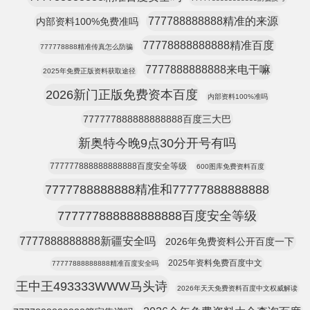
777788888888精准的来源
内部资料100%免费准吗
77778888888888精准百度
777778888精准传真怎么防骗
7777888888888来电干嘛
2025年免费正版资料获取途径
2026新门正版免费资本百度
内部资料100%准吗
777777888888888888百度三大巴
新奥特今晚9点30分开号有吗
777777888888888888百度安全等级
600图库免费资料百度
7777788888888精准和77777888888888
777777888888888888百度安全等级
7777888888888新疆安全吗
2026年免费资料公开百度一下
2025年资料免费百度中文
77777888888888精准百度安全吗
王中王493333WWW马头诗
2026年天天免费资料百度中文权威解读