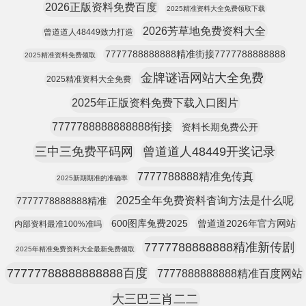
2026正版资料免费百度
2025精准资料大全免费领取下载
2026芳草地免费资料大全
曾道道人48449致力打造
7777788888888精准街接7777788888888
2025精准资料免费领取
金牌谜语网站大全免费
2025精准资料大全免费
2025年正版资料免费下载入口图片
7777788888888888衔接
资料长期免费公开
三中三免费平码网
曾道道人48449开奖记录
7777788888精准免传真
2025新期期准的准确率
2025全年免费资料杳询方法是什么呢
7777778888888精准
600图库兔费2025
曾道道2026年官方网站
内部资料最准100%准吗
7777788888888精准新传剧
2025年精准免费资料大全最新免费领取
77777788888888888百度
7777888888888精准百度网站
大三巴三肖二二