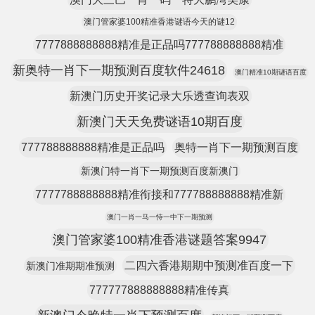
澳门管家婆100精准香港谜语今天的谜12
7777888888888精准是正品吗777788888888精准
新奥特一肖下一期预测百度软件24618
澳门精准10期谜语百度
新澳门历史开奖记录大乐透查询表双
新澳门天天免费谜语10期百度
777788888888精准是正品吗
奥特一肖下一期预测百度
新澳门特一肖下一期预测百度新澳门
7777788888888精准衔接和777788888888精准新
澳门一肖一马一恃一中下一期预测
澳门管家婆100精准香港谜题答案9947
二四六香港期期中预测准百度一下
新澳门准期期准预测
777777888888888精准传真