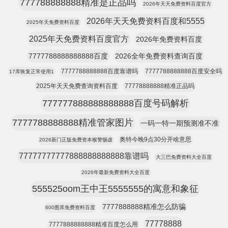
777788888888精准是正品吗
2026年天天免费资料百度官方
2026年天天免费资料百度和5555
2025年天免费资料百度
2025年天免费资料百度官方
2026年免费资料百度
7777788888888888百度
2026全年免费资料查询百度
7777788888888百度靠谱吗
7777788888888百度安全吗
17库恢复正常使用1
2025年天天免费查询资料百度
77778888888精准正品吗
777777888888888888百度号码解析
7777788888888精准管家图片
一码一特一期预测准不准
奥特今晚9点30分开啥意思
2026新门正版免费资本猴警惕虚
77777777777888888888888靠谱吗
大三巴免费资料大全百度
2026年最新免费资料大全百度
555525oom王中王5555555的寓意和象征
7777888888精准怎么防骗
600图库免费资料百度
77778888
7777888888888精准百度怎么用