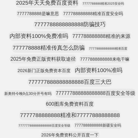
2025年天天免费百度资料
7777788888精准2025安全吗
7777788888是嘛意思
777788888888精准百度安全吗
7777788888888888防骗技巧
内部资料100%免费准吗
777788888888精准的来源
777778888精准传真怎么防骗
77778888888888精准百度
2025年免费正版资料获取途径
7777888888888来电干嘛
内部资料100%准吗
2026新门正版免费资本百度
777777888888888888百度三大巴
777777888888888888百度安全等级
新奥特今晚9点30分开号有吗
600图库免费资料百度
7777788888888精准和77777888888888
7777888888888新疆安全吗
777777888888888888百度安全等级
2026年免费资料公开百度一下