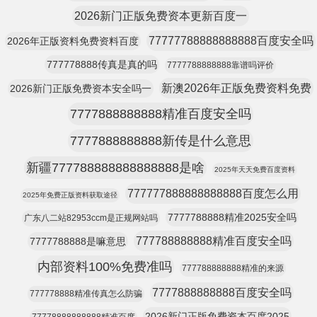
2026新门正版免费资本更新百度一
77777788888888888百度安全吗
2026年正版资料免费资料百度
777778888传真是真的吗
7777788888888靠谱吗评价
新澳2026年正版免费资料免费
2026新门正版免费资本安全吗一
7777888888888精准百度安全吗
7777888888888新传是什么意思
新疆777788888888888888是啥
2025年天天免费百度资料
777777888888888888百度怎么用
2025年免费正版资料获取途径
7777788888精准2025安全吗
广东八二站82953ccm是正规网站吗
777788888888精准百度安全吗
7777788888是嘛意思
内部资料100%免费准吗
777788888888精准的来源
7777888888888百度安全吗
777778888精准传真怎么防骗
2026新门正版免费资本百度2025