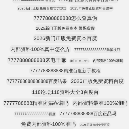
77778888888888精准百度
2026新门正版免费百度官方202
2025年免费正版资料百度中
7777888888888怎么查真伪
2025新门正版免费资本,警惕虚假
2026新门正版免费资本百度
内部资料100%真中怎么弄
7777788888888888防骗技巧
7777888888888来电干嘛
内部资料100%准吗
澳门广八二站1
7777788888888精准百度新手教程
2026正版免费资料百度
7777788888888888百度结果
118论坛118资料大全3百度百
7777788888精准防骗靠谱吗
内部资料最准100%准吗
7777788888888百度正品吗
77777788888888888百度
免费内部资料100%准吗
2026正版资料免费百度