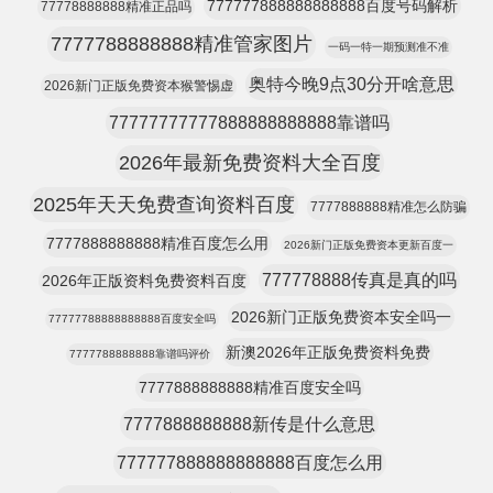
777777888888888888百度号码解析
77778888888精准正品吗
7777788888888精准管家图片
一码一特一期预测准不准
奥特今晚9点30分开啥意思
2026新门正版免费资本猴警惕虚
77777777777888888888888靠谱吗
2026年最新免费资料大全百度
2025年天天免费查询资料百度
7777888888精准怎么防骗
7777888888888精准百度怎么用
2026新门正版免费资本更新百度一
777778888传真是真的吗
2026年正版资料免费资料百度
2026新门正版免费资本安全吗一
77777788888888888百度安全吗
新澳2026年正版免费资料免费
7777788888888靠谱吗评价
7777888888888精准百度安全吗
7777888888888新传是什么意思
777777888888888888百度怎么用