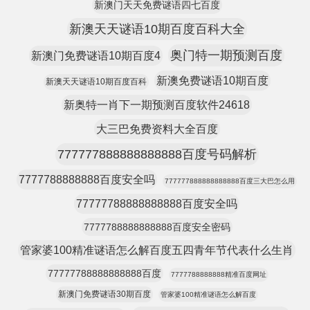
新澳门天天免费谜语四七百度
新澳天天谜语10期百度百科大全
奥门特一期预测百度
新澳门免费谜语10期百度4
新澳免费谜语10期百度
新澳天天谜语10期百度百科
新奥特一肖下一期预测百度软件24618
大三巴免费资料大全百度
777777888888888888百度号码解析
7777788888888百度安全吗
777777888888888888百度三大巴怎么用
77777788888888888百度安全吗
7777788888888888百度安全密码
管家婆100精准谜语怎么解百度五四青年节代表什么生肖
77777788888888888百度
7777788888888精准百度网址
新澳门免费谜语30期百度
管家婆100精准谜语怎么解百度