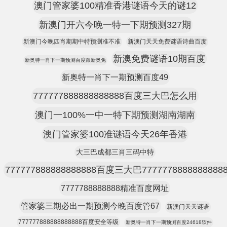
澳门管家婆100精准香港谜语今天的谜12
新澳门开六今晚一特一下期预测327期
新澳门今晚四肖期期中特预测准不准
新澳门天天免费谜语诗曲百度
新澳免费谜语10期百度
新奥特一肖下一期预测百度跟新奥免
新奥特一肖下一期预测百度49
777777888888888888百度三大巴怎么用
澳门一100%一中一特下期预测湖南湖南
澳门管家婆100准谜语今天26年香港
大三巴成都三肖三码中特
777777888888888888百度三大巴7777778888888888
7777788888888精准百度网址
管家婆三期必出一期预测今晚百度管67
新澳门天天谜语
777777888888888888百度安全等级
新奥特一肖下一期预测百度24618软件