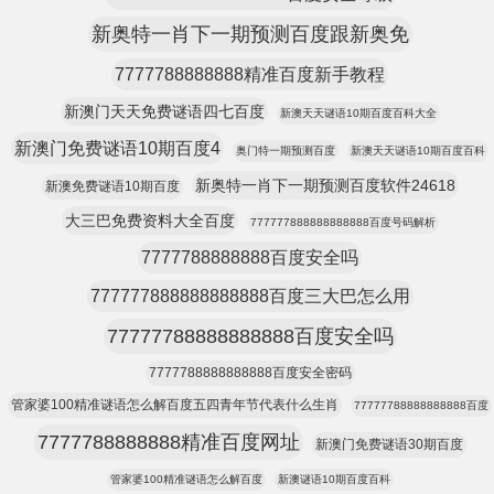
新奥特一肖下一期预测百度跟新奥免
7777788888888精准百度新手教程
新澳门天天免费谜语四七百度
新澳天天谜语10期百度百科大全
新澳门免费谜语10期百度4
奥门特一期预测百度
新澳天天谜语10期百度百科
新奥特一肖下一期预测百度软件24618
新澳免费谜语10期百度
大三巴免费资料大全百度
777777888888888888百度号码解析
7777788888888百度安全吗
777777888888888888百度三大巴怎么用
77777788888888888百度安全吗
7777788888888888百度安全密码
管家婆100精准谜语怎么解百度五四青年节代表什么生肖
77777788888888888百度
7777788888888精准百度网址
新澳门免费谜语30期百度
管家婆100精准谜语怎么解百度
新澳谜语10期百度百科