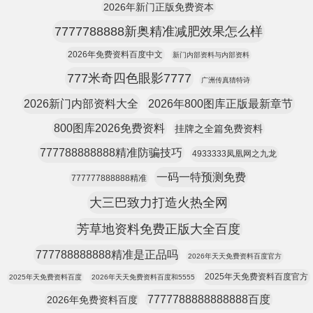
2026年新门正版免费资本
7777788888新奥精准减肥效果怎么样
2026年免费资料百度中文
新门内部资料与内部资料
777米奇四色眼影7777
广洲传真猜特诗
2026新门内部资料大全
2026年800图库正版最新章节
800图库2026免费资料
挂牌之全篇免费资料
777788888888精准防骗技巧
4933333凤凰网之九龙
一码一特预测免费
777777888888精准
大三巴致力打造火热全网
芳草地资料免费正版大全百度
777788888888精准是正品吗
2026年天天免费资料百度官方
2025年天免费资料百度官方
2025年天免费资料百度
2026年天天免费资料百度和5555
7777788888888888百度
2026年免费资料百度