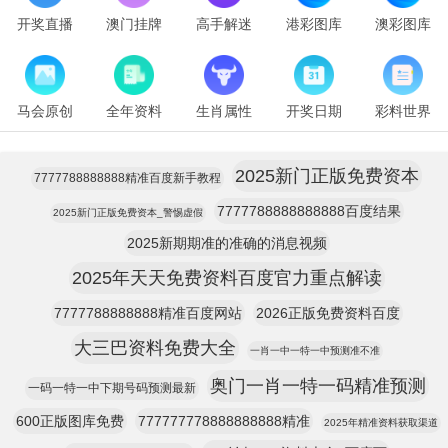
开奖直播
澳门挂牌
高手解迷
港彩图库
澳彩图库
马会原创
全年资料
生肖属性
开奖日期
彩料世界
2025新门正版免费资本
7777788888888精准百度新手教程
7777788888888888百度结果
2025新门正版免费资本_警惕虚假
2025新期期准的准确的消息视频
2025年天天免费资料百度官力重点解读
7777788888888精准百度网站
2026正版免费资料百度
大三巴资料免费大全
一肖一中一特一中预测准不准
奥门一肖一特一码精准预测
一码一特一中下期号码预测最新
600正版图库免费
777777778888888888精准
2025年精准资料获取渠道