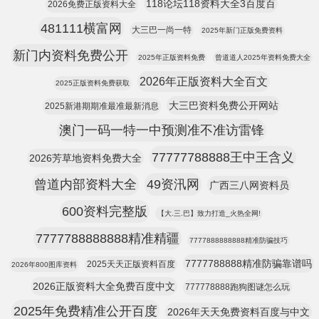
118论坛118资料大全3百度百
2026免费正版资料大全
481111横富网
大三巴一尚一特
2025年新门正版免费资料
新门内资料免费公开
2025年正版资料免费
曾道道人2025年资料免费大全
2026年正版资料大全百文
2025正版资料免费获取
大三巴资料免费公开网站
2025新港期期准最准最新消息
澳门一码一特一中预测准不准访雷锋
77777788888王中王含义
2026芳草地资料免费大全
曾道内部资料大全
49资汛网
广西三八网资料员
600资料完整版
【大.三.巴】致力打造_火热全网!
7777788888888精准精疆
7777888888888精准防骗技巧
7777788888精准防骗靠谱吗
2025天天正版资料百度
2026年800图库资料
2026正版资料大全免费百度中文
777778888跑狗图谜怎么玩
2025年免费精准公开百度
2026年天天免费资料百度与中文