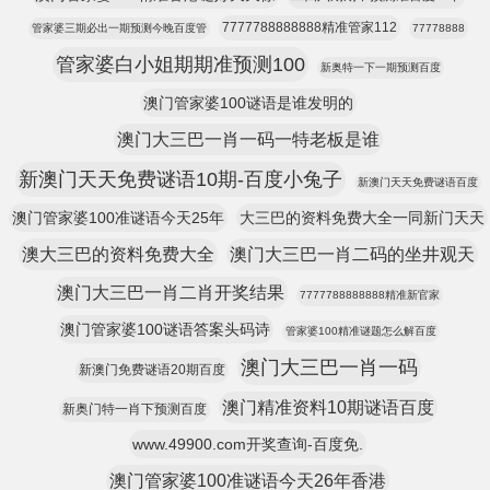
7777788888888精准管家112
管家婆三期必出一期预测今晚百度管
77778888
管家婆白小姐期期准预测100
新奥特一下一期预测百度
澳门管家婆100谜语是谁发明的
澳门大三巴一肖一码一特老板是谁
新澳门天天免费谜语10期-百度小兔子
新澳门天天免费谜语百度
澳门管家婆100准谜语今天25年
大三巴的资料免费大全一同新门天天
澳大三巴的资料免费大全
澳门大三巴一肖二码的坐井观天
澳门大三巴一肖二肖开奖结果
7777788888888精准新官家
澳门管家婆100谜语答案头码诗
管家婆100精准谜题怎么解百度
澳门大三巴一肖一码
新澳门免费谜语20期百度
澳门精准资料10期谜语百度
新奥门特一肖下预测百度
www.49900.com开奖查询-百度免.
澳门管家婆100准谜语今天26年香港