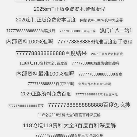
2025新门正版免费资本,警惕虚假
2026新门正版免费资本百度
内部资料100%真中怎么弄
澳门广八二站1
7777788888888888防骗技巧
7777888888888来电干嘛
内部资料100%准吗
7777788888888精准百度新手教程
7777788888888888百度结果
2026正版免费资料百度
118论坛118资料大全3百度百
7777788888精准防骗靠谱吗
内部资料最准100%准吗
77777788888888888百度
7777788888888百度正品吗
免费内部资料100%准吗
2026正版资料免费百度
7777788888888精准百度网址
777777888888888888百度怎么搜
7777778888888888百度
118论坛118资料大全3百度百种深度解
118论坛118资料大全3百度百料深度解
777777888888888888百度三大巴怎么用