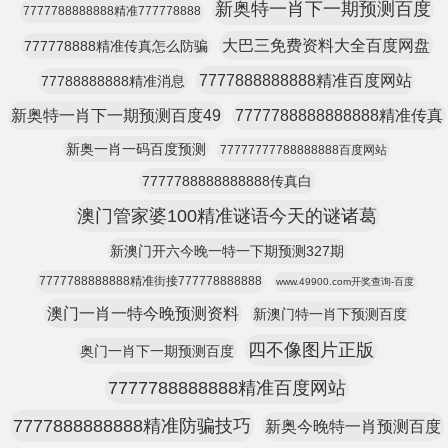
新奥特一肖下一期预测百度
7777788888888精准777778888
大巴三免费资料大全百度网盘
777778888精准传真怎么防骗
7777888888888精准百度网站
77788888888精准消息
新奥特一肖下一期预测百度49
7777788888888888精准传真
新奥一肖一码百度预测
77777777788888888百度网站
7777788888888888传真白
澳门管家婆100精准谜语今天的谜诸葛
新澳门开六今晚一特一下期预测327期
7777788888888精准街接777778888888
www.49900.com开奖查询-百度
澳门一肖一特今晚预测资料
新澳门特一肖下预测百度
四不像图片正版
奥门一肖下一期预测百度
7777788888888精准百度网站
7777888888888精准防骗技巧
新奥今晚特一肖预测百度