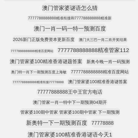
澳门管家婆谜语怎么猜
7777788888888精准衔接和777788888888精准新
澳门一肖一码一特一预测百度
2026新门正版免费资本更新百度
澳门大三巴一肖二肖开奖结果
7777788888888精准管家112
7777888888888精准百度网站
澳门管家婆100精准香港谜题答案
新奥今晚一肖一码预测
7777788888888精准百度网站
奥门特一肖下一期预测百度上海敏
澳门管家婆100精准香港谜答案
7777788888888精准衔接77778888
77777888888王中王官方电话
澳门管家一肖一特中下一期预测04期开
管家婆100期中管家 管家婆100期中管家 下一期预测
新奥特一下一期预测百度
77778888
澳门管家婆100精准香港谜语今天1