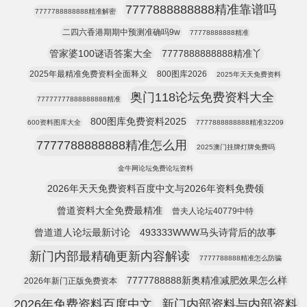
7777888888888精准靠谱吗
7777788888888精准解密
二四六香港期期中预测准确吗9w
77778888888精准
管家婆100谜语答案大全
7777888888888精准丫
2025年最精准免费资料全面释义
800图库2026
2025年天天免费资料
奥门118论坛免费资料大全
77777777888888888精准
800图库免费资料2025
600资料图库大全
7777888888888精准32209
7777788888888精准怎么用
2025澳门挂牌灯牌免费吗
金牛网论坛免费论坛资料
2026年天天免费资料百度中文与2026年资料免费领
曾道资料大全免费最精准
曾夫人论坛40779中特
曾道道人论坛最新讨论
493333WWW马头诗背后的故事
新门内部最精确更新内容解读
7777788888精准怎么防骗
7777788888新奥精准减肥效果怎么样
2026年新门正版免费资本
2026年免费资料百度中文
新门内部资料与内部资料