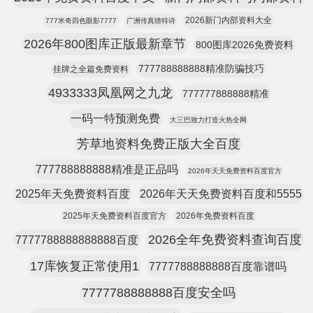
2026新门内部资料大全
777米奇四色眼影7777
广洲传真猜特诗
2026年800图库正版最新章节
800图库2026免费资料
777788888888精准防骗技巧
挂牌之全篇免费资料
4933333凤凰网之九龙
777777888888精准
一码一特预测免费
大三巴致力打造火热全网
芳草地资料免费正版大全百度
777788888888精准是正品吗
2026年天天免费资料百度官方
2025年天免费资料百度
2026年天天免费资料百度和5555
2025年天免费资料百度官方
2026年免费资料百度
2026全年免费资料查询百度
7777788888888888百度
17库恢复正常使用1
7777788888888百度靠谱吗
7777788888888百度安全吗