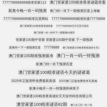
澳门管家婆100精准香港谜题答案
7777788888888精准管家112
新奥今晚一肖一码预测
奥门特一肖下一期预测百度上海敏
7777788888888精准百度网站
7777788888888精准衔接77778888
澳门管家婆100精准香港谜答案
77777888888王中王官方电话
澳门管家一肖一特中下一期预测04期开
管家婆100期中管家 管家婆100期中管家 下一期预测
77778888
新奥特一下一期预测百度
澳门管家婆100精准香港谜语今天1
澳门一肖一码一恃预测
澳门管家100期谁预测最准
新澳门特一肖下预测百度
澳门管家婆100精准谜语今天的谜诸葛
2025年正版资料免费最新真假
2025澳门正版免费资本车真相
新澳今晚开一肖一特预测和神算子
澳门管家婆100精准香港谜好天天徐州科技有限公司
澳管家婆100精准谜语82期
澳门大三巴一肖一码