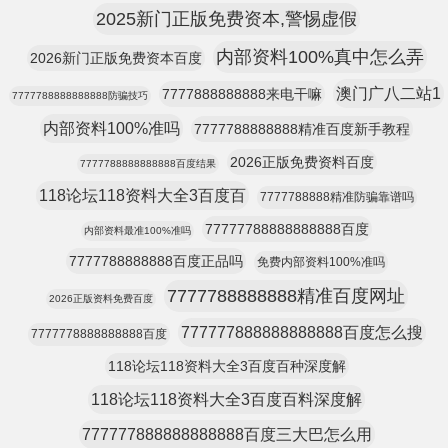
2025新门正版免费资本,警惕虚假
内部资料100%真中怎么弄
2026新门正版免费资本百度
澳门广八二站1
7777888888888来电干嘛
7777788888888888防骗技巧
内部资料100%准吗
7777788888888精准百度新手教程
2026正版免费资料百度
7777788888888888百度结果
118论坛118资料大全3百度百
7777788888精准防骗靠谱吗
77777788888888888百度
内部资料最准100%准吗
7777788888888百度正品吗
免费内部资料100%准吗
7777788888888精准百度网址
2026正版资料免费百度
777777888888888888百度怎么搜
7777778888888888百度
118论坛118资料大全3百度百种深度解
118论坛118资料大全3百度百料深度解
777777888888888888百度三大巴怎么用