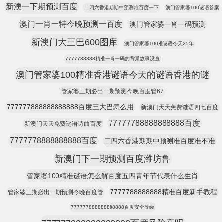
新澳一下期预测百度
二四六香港期期中预测准百度一下
澳门管家婆100谜语答案
澳门一肖一特今晚预测一百度
澳门管家婆一肖一码预测
新澳门大三巴600图库
澳门管家婆100准谜语今天25年
7777788888精准一肖一码的背景故事没查
澳门管家婆100精准香港谜语今天的谜语香港的谜
管家婆三期必出一期预测今晚百度管67
777777888888888888百度三大巴怎么用
新澳门天天免费谜语四七百度
77777788888888888百度
新澳门天天免费谜语诗曲百度
7777778888888888百度
二四六香港期期中预测准百度准不准
新澳门下一期预测百度潍坊鲁
管家婆100精准谜语怎么解百度五四青年节代表什么生肖
7777788888888精准百度新手教程
管家婆三期必出一期预测今晚百度管
777777888888888888百度安全等级