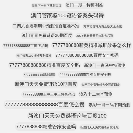
澳门一期一特预测准
新奥下一肖下预测百度
澳门管家婆100谜语答案头码诗
二四六香港期期中预测准百度准不准
芳草地资料免费正版大全百度
澳门青青免费谜语20期百度
2026新奥天天开好彩大乐透
7777788888新奥精准减肥效果怎么样
7777788888888百度正品吗
7777788888888888百度安全密码
澳门管家100期谁预测最准
77777888888888精准百度安全吗
新澳门一肖马中特预测
7777888888888精准百度安全吗
77778888888新准新疆
新澳门天天免费谜语10期百度
大巴三免费资料大全百度网盘
澳彩十二生肖预测
7777788888王中王中王特色亮点
777777888888888888百度怎么搜
澳彩一肖一码下期预测
新澳门天天免费谜语论坛百度100
7777888888精准管家安全吗
新澳门天天免费谜语百度论坛