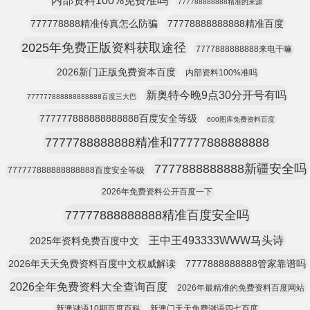
内部资料100%免费准吗
777788888888精准的来源
777778888精准传真怎么防骗
77778888888888精准百度
2025年免费正版资料获取途径
7777888888888来电干嘛
2026新门正版免费资本百度
内部资料100%准吗
新奥特今晚9点30分开号有吗
777777888888888888百度三大巴
777777888888888888百度安全等级
600图库免费资料百度
7777788888888精准和77777888888888
7777888888888新疆安全吗
777777888888888888百度安全等级
2026年免费资料公开百度一下
77777888888888精准百度安全吗
王中王493333WWW马头诗
2025年资料免费百度中文
2026年天天免费资料百度中文权威解读
7777888888888管家靠谱吗
2026全年免费资料大全查询百度
2026年最精准的免费资料百度网站
新澳谜语10期百度百科
新澳门天天免费谜语四七百度