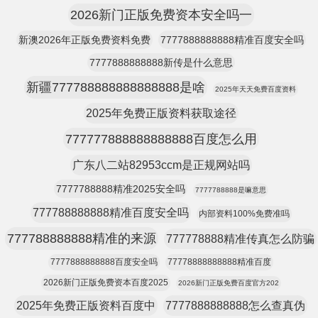
2026新门正版免费资本安全吗一
新澳2026年正版免费资料免费
7777888888888精准百度安全吗
7777888888888新传是什么意思
新疆777788888888888888是啥
2025年天天免费百度资料
2025年免费正版资料获取途径
777777888888888888百度怎么用
广东八二站82953ccm是正规网站吗
7777788888精准2025安全吗
7777788888是嘛意思
777788888888精准百度安全吗
内部资料100%免费准吗
777788888888精准的来源
777778888精准传真怎么防骗
7777888888888百度安全吗
77778888888888精准百度
2026新门正版免费资本百度2025
2026新门正版免费百度官方202
2025年免费正版资料百度中
7777888888888怎么查真伪