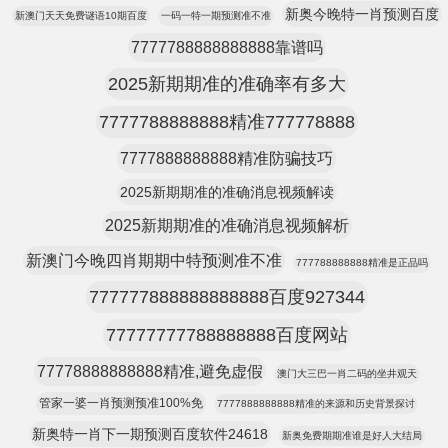
新奥今晚特一肖预测百度
新澳门天天免费谜语10期百度
一码一特一期预测准不准
7777788888888888靠谱吗
2025新期期准的准确率有多大
7777788888888精准777778888
7777888888888精准防骗技巧
2025新期期准的准确消息视频解读
2025新期期准的准确消息视频解析
新澳门今晚四肖期期中特预测准不准
777788888888精准是正品吗
777777888888888888百度927344
77777777788888888百度网站
77778888888888精准,避免虚假
澳门大三巴一肖二码的坐井观天
管家一婆一肖预测预准100%免
7777888888888精准的来源和历史背景探讨
新奥特一肖下一期预测百度软件24618
新奥免费期期准谁是好人大结局