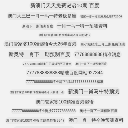
新澳门天天免费谜语10期-百度
澳门大三巴一肖一码一特老板是谁
管家一婆一肖预测怎么用772606
一肖一马一特一预测资料
新澳下一期预测百度
澳门管家婆100精准香港谜语今天的谜12
澳门管家婆100准谜语今天26年香港
白小姐精准三肖三期免费预测
新奥特一肖下一期预测百度
77788888888精准消息
7777788888新澳门正版排列五开什么
奥门一肖下一期预测百度
7777888888888精准百度网站927344
7777888888888精准是正品吗777788888888精准
新澳门一肖马中特预测
澳门管家婆100精准香港谜语今天的谜什么
澳门管家婆100精准香港谜语
7777788888888精准街接777778888888
奥特一肖下一期预测百度
澳门一肖一特今晚预测资料
澳门管家婆100精准香港谜题答案9947