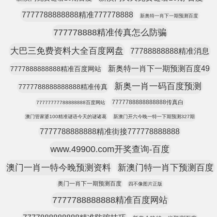
7777788888888精准777778888
新奥特一肖下一期预测百度
777778888精准传真怎么防骗
大巴三免费资料大全百度网盘
77788888888精准消息
新奥特一肖下一期预测百度49
7777888888888精准百度网站
新奥一肖一码百度预测
7777788888888888精准传真
7777788888888888传真白
77777777788888888百度网站
澳门管家婆100精准谜语今天的谜诸葛
新澳门开六今晚一特一下期预测327期
7777788888888精准街接777778888888
www.49900.com开奖查询-百度
澳门一肖一特今晚预测资料
新澳门特一肖下预测百度
奥门一肖下一期预测百度
四不像图片正版
7777788888888精准百度网站