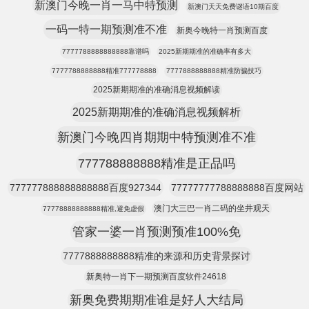
新澳门今晚一肖一马中特预测
新澳门天天免费谜语10期百度
一码一特一期预测准不准
新奥今晚特一肖预测百度
7777788888888888靠谱吗
2025新期期准的准确率有多大
7777788888888精准777778888
7777888888888精准防骗技巧
2025新期期准的准确消息视频解读
2025新期期准的准确消息视频解析
新澳门今晚四肖期期中特预测准不准
777788888888精准是正品吗
777777888888888888百度927344
77777777788888888百度网站
澳门大三巴一肖二码的坐井观天
77778888888888精准,避免虚假
管家一婆一肖预测预准100%免
7777888888888精准的来源和历史背景探讨
新奥特一肖下一期预测百度软件24618
新奥免费期期准谁是好人大结局