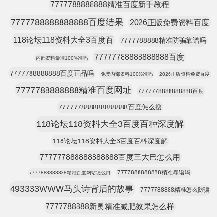
7777788888888精准百度新手教程
7777788888888888百度结果
2026正版免费资料百度
118论坛118资料大全3百度百
7777788888精准防骗靠谱吗
77777788888888888百度
内部资料最准100%准吗
7777788888888百度正品吗
免费内部资料100%准吗
2026正版资料免费百度
7777788888888精准百度网址
7777778888888888百度
777777888888888888百度怎么搜
118论坛118资料大全3百度百种深度解
118论坛118资料大全3百度百料深度解
777777888888888888百度三大巴怎么用
7777888888888精准靠谱吗
7777888888888精准百度网站怎么用
493333WWW马头诗背后的故事
7777788888精准怎么防骗
7777788888新奥精准减肥效果怎么样