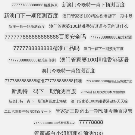
新澳门今晚特一肖下预测百度
777777888888888精准传真
新澳门下一期预测百度
澳门管家婆100精准香港谜下一期中垦
澳门管家婆100精准香港谜语今天的谜什么
新澳一肖一码预测百度
777777888888888888百度安全吗
7777788888888精准精疆
7777788888888精准正品吗
澳门一肖下一期预测百度
澳门管家婆100精准香港谜语
77777888888888精准新传剧
奥门今晚特一肖预测百度
7777888888888精准777788888888精准
777788888888精准正品防骗方法
新奥特一码下一期预测百度
2025新门正版免费资本,警惕虚假
新奥门特一肖下一期预测百度上海敏
澳门管家婆100精准香港谜好天天徐
管家婆三期必出一期预测今晚百度管
二四六期期中预测准百度一下
77778888
7777788888888精准管家112
管家婆白小姐期期准预测100