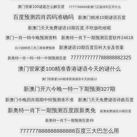
澳门管家100谜题怎么解百度
7777788888新澳门正版排列五开什么
百度预测四肖四码准确吗
新澳门精准10期谜语百度
新澳门天天免费谜语10期百度,不吃饭吃啥呢
澳门一肖一特今晚预测资料
新奥特一肖下一期预测百度软件24618
新澳谜语10期百度百科大全及答案
白小姐精准三肖三期免费预测
7777777777788888882325
新奥特一肖一码一特一中期预测百度
澳门管家婆100精准香港谜语今天的谜什么
澳门管家婆100精准香港谜语今天的谜12
新澳门开六今晚一特一下期预测327期
新澳门今晚四肖期期中特预测准不准
新澳门天天免费谜语诗曲百度
新奥特一肖下一期预测百度跟新奥免
新澳免费谜语10期百度
新奥特一肖下一期预测百度49
777777888888888888百度三大巴怎么用