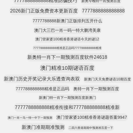
7777888888888精准防骗技巧
新奥今晚特一肖预测百度
2026新门正版免费资本更新百度
7777888888888888
7777788888新澳门正版排列五开什么
澳门大三巴一肖一码一特大鹏湾美康
澳门管家婆100精准香港谜语今天的谜12
7777888888888精准是正品吗777788888888精准
新奥特一肖下一期预测百度软件24618
澳门精准10期谜语百度
新澳门历史开奖记录大乐透查询表双
新澳门天天免费谜语10期百度
777788888888精准是正品吗
奥特一肖下一期预测百度
新澳门特一肖下一期预测百度新澳门
7777788888888精准衔接和777788888888精准新
澳门管家婆100精准香港谜题答案9947
澳门一肖一马一恃一中下一期预测
新澳门准期期准预测
二四六香港期期中预测准百度一下