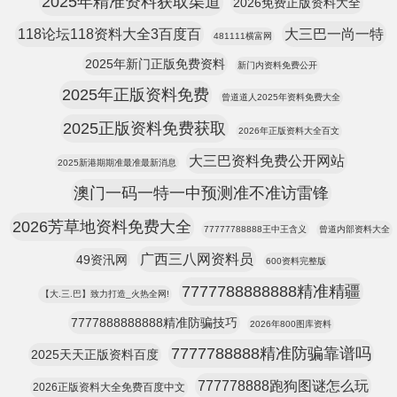
2025年精准资料获取渠道
2026免费正版资料大全
118论坛118资料大全3百度百
大三巴一尚一特
481111横富网
2025年新门正版免费资料
新门内资料免费公开
2025年正版资料免费
曾道道人2025年资料免费大全
2025正版资料免费获取
2026年正版资料大全百文
大三巴资料免费公开网站
2025新港期期准最准最新消息
澳门一码一特一中预测准不准访雷锋
2026芳草地资料免费大全
77777788888王中王含义
曾道内部资料大全
广西三八网资料员
49资汛网
600资料完整版
7777788888888精准精疆
【大.三.巴】致力打造_火热全网!
7777888888888精准防骗技巧
2026年800图库资料
7777788888精准防骗靠谱吗
2025天天正版资料百度
777778888跑狗图谜怎么玩
2026正版资料大全免费百度中文