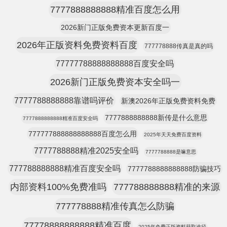
7777888888888精准百度怎么用
2026新门正版免费资本更新百度一
2026年正版资料免费资料百度
777778888传真是真的吗
77777788888888888百度安全吗
2026新门正版免费资本安全吗一
7777788888888靠谱吗评价
新澳2026年正版免费资料免费
7777888888888新传是什么意思
7777888888888精准百度安全吗
777777888888888888百度怎么用
2025年天天免费百度资料
7777788888精准2025安全吗
7777788888是嘛意思
777788888888精准百度安全吗
7777788888888888防骗技巧
内部资料100%免费准吗
777788888888精准的来源
777778888精准传真怎么防骗
77778888888888精准百度
2025年免费正版资料获取途径