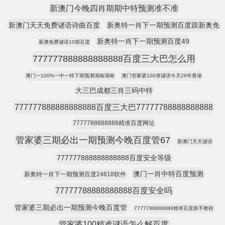
新澳门今晚四肖期期中特预测准不准
新澳门天天免费谜语诗曲百度
新奥特一肖下一期预测百度跟新奥免
新奥特一肖下一期预测百度49
新澳免费谜语10期百度
777777888888888888百度三大巴怎么用
澳门一100%一中一特下期预测湖南湖南
澳门管家婆100准谜语今天26年香港
大三巴成都三肖三码中特
777777888888888888百度三大巴77777788888888888
7777788888888精准百度网址
管家婆三期必出一期预测今晚百度管67
新澳门天天谜语
777777888888888888百度安全等级
澳门一肖中特百度预测
新奥特一肖下一期预测百度24618软件
77777788888888888百度安全吗
管家婆三期必出一期预测今晚百度管
7777788888888精准百度新手教程
管家婆100精准谜语怎么解百度