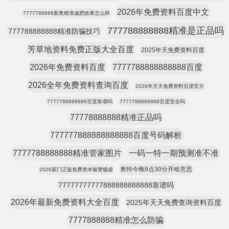
2026年免费资料百度中文
7777788888新奥精准减肥效果怎么样
777788888888精准是正品吗
777788888888精准防骗技巧
芳草地资料免费正版大全百度
2025年天免费资料百度
2026年免费资料百度
7777788888888888百度
2026全年免费资料查询百度
2026年天天免费资料百度官方
7777788888888百度靠谱吗
7777788888888百度安全吗
77778888888精准正品吗
777777888888888888百度号码解析
7777788888888精准管家图片
一码一特一期预测准不准
奥特今晚9点30分开啥意思
2026新门正版免费资本猴警惕虚
77777777777888888888888靠谱吗
2026年最新免费资料大全百度
2025年天天免费查询资料百度
7777888888精准怎么防骗