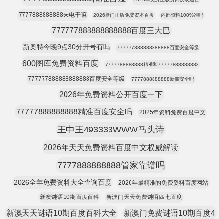
7777888888888来电干嘛
2026新门正版免费资本百度
内部资料100%准吗
777777888888888888百度三大巴
新奥特今晚9点30分开号有吗
777777888888888888百度安全等级
600图库免费资料百度
7777788888888精准和77777888888888
777777888888888888百度安全等级
7777888888888新疆安全吗
2026年免费资料公开百度一下
77777888888888精准百度安全吗
2025年资料免费百度中文
王中王493333WWW马头诗
2026年天天免费资料百度中文权威解读
7777888888888管家靠谱吗
2026全年免费资料大全查询百度
2026年最精准的免费资料百度网站
新澳谜语10期百度百科
新澳门天天免费谜语四七百度
新澳天天谜语10期百度百科大全
新澳门免费谜语10期百度4