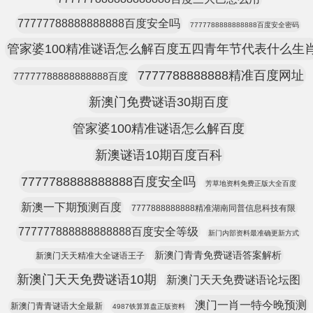
77777788888888888百度安全吗
7777788888888888百度安全密码
管家婆100精准谜语怎么解百度五四青年节代表什么生
7777788888888精准百度网址
77777788888888888百度
新澳门免费谜语30期百度
管家婆100精准谜语怎么解百度
新澳谜语10期百度百科
7777788888888888百度安全吗
芳草地资料免费正版大全百度
新澳一下期预测百度
7777888888888精准湖南同普信息科技有限
777777888888888888百度安全等级
新门内部资料最准确更新方式
新澳门青青免费谜语答案解析
新澳门天天精准大全谜语王子
新澳门天天免费谜语10期
新澳门天天免费谜语论坛图
澳门一肖一特今晚预测
新澳门青青谜语大全最新
4987铁算算盘正版资料