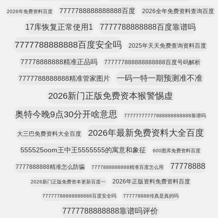
7777788888888888百度
2026全年免费资料查询百度
2026年免费资料百度
17库恢复正常使用1
7777788888888百度靠谱吗
7777788888888百度安全吗
2025年天天免费查询资料百度
77778888888精准正品吗
777777888888888888百度号码解析
一码一特一期预测准不准
7777788888888精准管家图片
2026新门正版免费资本猴警惕虚
奥特今晚9点30分开啥意思
77777777777888888888888靠谱吗
2026年最新免费资料大全百度
大三巴免费资料大全百度
555525oom王中王5555555的寓意和象征
600图库免费资料百度
77778888
7777888888精准怎么防骗
7777888888888精准百度怎么用
2026年正版资料免费资料百度
2026新门正版免费资本更新百度一
77777788888888888百度安全吗
777778888传真是真的吗
7777788888888靠谱吗评价