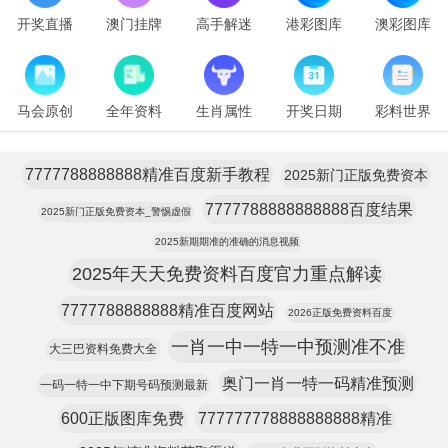
开奖直播
澳门挂牌
高手解迷
港彩图库
澳彩图库
马会原创
全年资料
生肖属性
开奖日期
彩料世界
7777788888888精准百度新手教程
2025新门正版免费资本
7777788888888888百度结果
2025新门正版免费资本_警惕虚假
2025新期期准的准确的消息视频
2025年天天免费资料百度官力重点解读
7777788888888精准百度网站
2026正版免费资料百度
一肖一中一特一中预测准不准
大三巴资料免费大全
奥门一肖一特一码精准预测
一码一特一中下期号码预测最新
600正版图库免费
777777778888888888精准