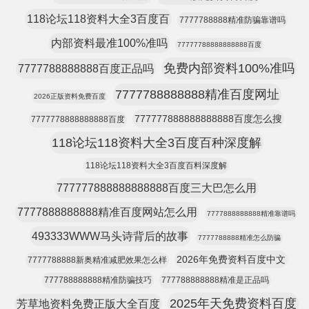
118论坛118资料大全3百度百
7777788888精准防骗靠谱吗
内部资料最准100%准吗
77777788888888888百度
免费内部资料100%准吗
7777788888888百度正品吗
7777788888888精准百度网址
2026正版资料免费百度
777777888888888888百度怎么搜
7777778888888888百度
118论坛118资料大全3百度百种深度解
118论坛118资料大全3百度百料深度解
777777888888888888百度三大巴怎么用
7777888888888精准百度网站怎么用
7777888888888精准靠谱吗
493333WWW马头诗背后的故事
7777788888精准怎么防骗
2026年免费资料百度中文
7777788888新奥精准减肥效果怎么样
777788888888精准防骗技巧
777788888888精准是正品吗
2025年天免费资料百度
芳草地资料免费正版大全百度