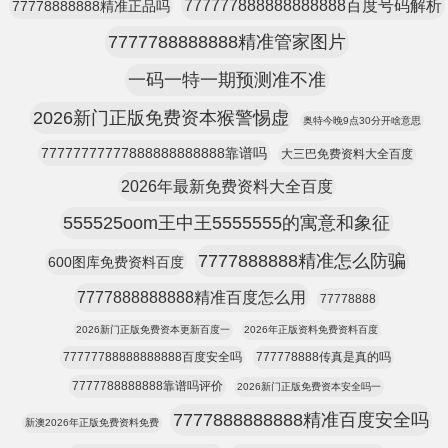
777777888888888888百度号码解析
77778888888精准正品吗
7777788888888精准管家图片
一码一特一期预测准不准
2026新门正版免费资本猴警惕虚
奥特今晚9点30分开啥意思
77777777777888888888888靠谱吗
大三巴免费资料大全百度
2026年最新免费资料大全百度
555525oom王中王5555555的寓意和象征
7777888888精准怎么防骗
600图库免费资料百度
7777888888888精准百度怎么用
77778888
2026新门正版免费资本更新百度一
2026年正版资料免费资料百度
77777788888888888百度安全吗
777778888传真是真的吗
7777788888888靠谱吗评价
2026新门正版免费资本安全吗一
7777888888888精准百度安全吗
新澳2026年正版免费资料免费