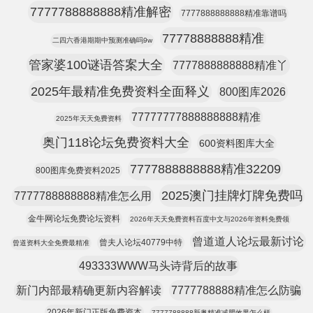
7777788888888精准解密
7777888888888精准靠谱吗
77778888888精准
二四六香港期期中预测准确吗9w
管家婆100谜语答案大全
7777888888888精准丫
2025年最精准免费资料全面释义
800图库2026
77777777888888888精准
2025年天天免费资料
奥门118论坛免费资料大全
600资料图库大全
7777888888888精准32209
800图库免费资料2025
2025澳门挂牌灯牌免费吗
7777788888888精准怎么用
金牛网论坛免费论坛资料
2026年天天免费资料百度中文与2026年资料免费领
曾道道人论坛最新讨论
曾夫人论坛40779中特
曾道资料大全免费最精准
493333WWW马头诗背后的故事
新门内部最精确更新内容解读
7777788888精准怎么防骗
2026年新门正版免费资本
7777788888新奥精准减肥效果怎么样