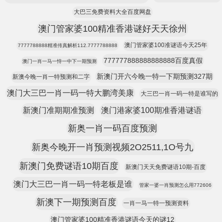
大巴三免费资料大全百度网盘
澳门管家婆100精准香港谜好天天徐州
澳门管家婆100准谜语今天25年
7777788888精准传真解析112.7777788888
777777888888888888百度真假
澳门一肖一马一恃一中下一期预测
新澳门开六今晚一特一下期预测327期
新澳今晚一肖一特预测和二字
澳门大三巴一肖一码一特大鹏湾美康
大三巴一肖一码一特是谁写的
新澳门准期期准预测
澳门港家婆100期准香港谜语
新奥一肖一码百度预测
新奥今晚开一肖预测视频2O2511,1O号九
新澳门免费谜语10期百度
新澳门天天免费谜语10期-百度
澳门大三巴一肖一码一特老板是谁
管家一婆一肖预测怎么用772606
新澳下一期预测百度
一肖一马一特一预测资料
澳门管家婆100精准香港谜语今天的谜12