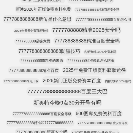
7777788888888靠谱吗评价
2026新门正版免费资本安全吗一
新澳2026年正版免费资料免费
7777888888888精准百度安全吗
7777888888888新传是什么意思
777777888888888888百度怎么用
7777788888精准2025安全吗
2025年天天免费百度资料
777788888888精准百度安全吗
7777788888是嘛意思
7777788888888888防骗技巧
内部资料100%免费准吗
777788888888精准的来源
777778888精准传真怎么防骗
2025年免费正版资料获取途径
77778888888888精准百度
2026新门正版免费资本百度
7777888888888来电干嘛
内部资料100%准吗
777777888888888888百度三大巴
新奥特今晚9点30分开号有吗
600图库免费资料百度
777777888888888888百度安全等级
7777788888888精准和77777888888888
777777888888888888百度安全等级
7777888888888新疆安全吗
2026年免费资料公开百度一下