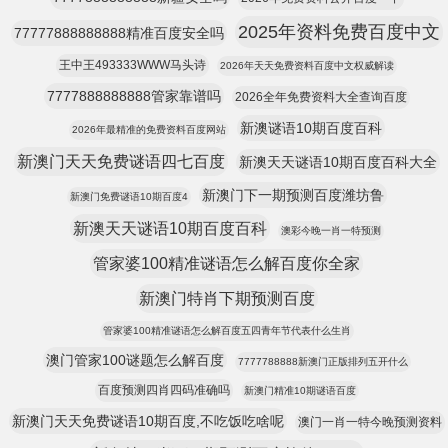
2025年资料免费百度中文
77777888888888精准百度安全吗
王中王493333WWW马头诗
2026年天天免费资料百度中文权威解读
7777888888888管家靠谱吗
2026全年免费资料大全查询百度
新澳谜语10期百度百科
2026年最精准的免费资料百度网站
新澳门天天免费谜语四七百度
新澳天天谜语10期百度百科大全
新澳门下一期预测百度潍坊鲁
新澳门免费谜语10期百度4
新澳天天谜语10期百度百科
澳彩今晚一肖一特预测
管家婆100精准谜语怎么解百度你全家
新澳门特肖下期预测百度
管家婆100精准谜语怎么解百度五四青年节代表什么生肖
澳门管家100谜题怎么解百度
7777788888新澳门正版排列五开什么
百度预测四肖四码准确吗
新澳门精准10期谜语百度
新澳门天天免费谜语10期百度,不吃饭吃啥呢
澳门一肖一特今晚预测资料