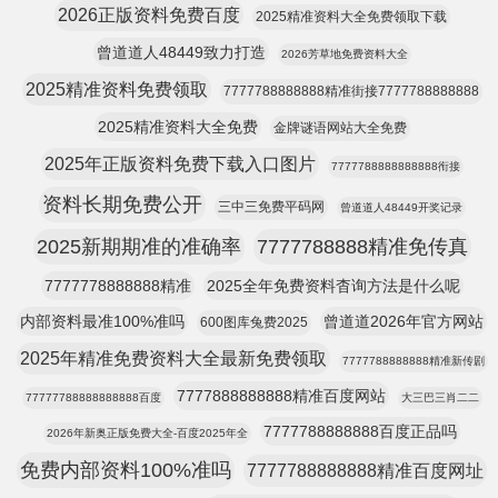
2026正版资料免费百度
2025精准资料大全免费领取下载
曾道道人48449致力打造
2026芳草地免费资料大全
2025精准资料免费领取
7777788888888精准街接7777788888888
2025精准资料大全免费
金牌谜语网站大全免费
2025年正版资料免费下载入口图片
7777788888888888衔接
资料长期免费公开
三中三免费平码网
曾道道人48449开奖记录
2025新期期准的准确率
7777788888精准免传真
7777778888888精准
2025全年免费资料杳询方法是什么呢
内部资料最准100%准吗
曾道道2026年官方网站
600图库兔费2025
2025年精准免费资料大全最新免费领取
7777788888888精准新传剧
7777888888888精准百度网站
77777788888888888百度
大三巴三肖二二
7777788888888百度正品吗
2026年新奥正版免费大全-百度2025年全
免费内部资料100%准吗
7777788888888精准百度网址