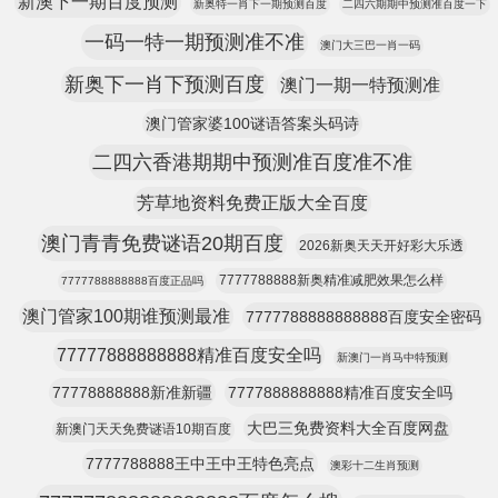
新澳下一期百度预测
新奥特一肖下一期预测百度
二四六期期中预测准百度一下
一码一特一期预测准不准
澳门大三巴一肖一码
新奥下一肖下预测百度
澳门一期一特预测准
澳门管家婆100谜语答案头码诗
二四六香港期期中预测准百度准不准
芳草地资料免费正版大全百度
澳门青青免费谜语20期百度
2026新奥天天开好彩大乐透
7777788888新奥精准减肥效果怎么样
7777788888888百度正品吗
澳门管家100期谁预测最准
7777788888888888百度安全密码
77777888888888精准百度安全吗
新澳门一肖马中特预测
77778888888新准新疆
7777888888888精准百度安全吗
大巴三免费资料大全百度网盘
新澳门天天免费谜语10期百度
7777788888王中王中王特色亮点
澳彩十二生肖预测