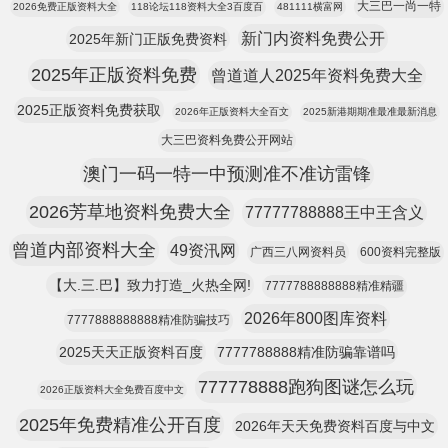
大三巴一尚一特
2026免费正版资料大全
118论坛118资料大全3百度百
481111横富网
新门内资料免费公开
2025年新门正版免费资料
2025年正版资料免费
曾道道人2025年资料免费大全
2025正版资料免费获取
2026年正版资料大全百文
2025新港期期准最准最新消息
大三巴资料免费公开网站
澳门一码一特一中预测准不准访雷锋
2026芳草地资料免费大全
77777788888王中王含义
曾道内部资料大全
49资汛网
广西三八网资料员
600资料完整版
【大.三.巴】致力打造_火热全网!
7777788888888精准精疆
2026年800图库资料
7777888888888精准防骗技巧
2025天天正版资料百度
7777788888精准防骗靠谱吗
777778888跑狗图谜怎么玩
2026正版资料大全免费百度中文
2025年免费精准公开百度
2026年天天免费资料百度与中文